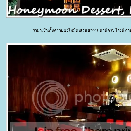
เรามาเช้าเกิ๊นคราบ ยังไม่มีคนเรย ฮ่าๆๆ แต่ก็ดีครับ โล่งดี 