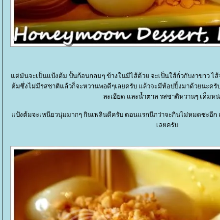
ต่มันจะเป็นแป้งต้ม ปั้นก้อนกลมๆ ข้างในมีไส้ด้วย จะเป็นใส้ถั่วกับงาขาว 
ต้มซึ่งไม่มีรสชาติแล้วก็จะหวานพอดีๆเลยครับ แล้วจะมีท้อปปิ้งมาด้วยนะครั
ละเอียด และน้ำตาล รสชาติหวานๆ เค็มหน
ป้งต้มจะเหนียวนุ่มมากๆ กินเพลินดีครับ ตอนแรกนึกว่าจะกินไม่หมดซะอีก แต
เลยครับ