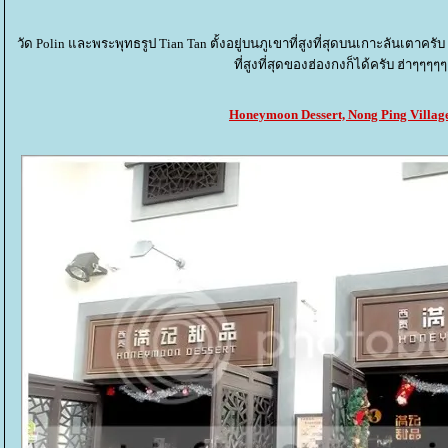
วัด Polin และพระพุทธรูป Tian Tan ตั้งอยู่บนภูเขาที่สูงที่สุดบนเกาะลันเตาคร
ที่สูงที่สุดของฮ่องกงก็ได้ครับ ฮ่าๆๆๆๆๆ
Honeymoon Dessert, Nong Ping Villag