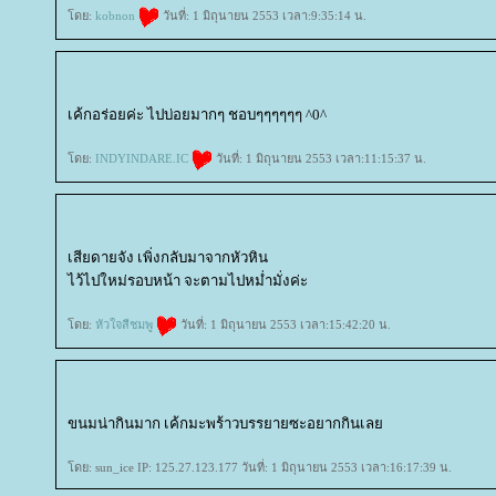
ดย:
kobnon
วันที่: 1 มิถุนายน 2553 เวลา:9:35:14 น.
เค้กอร่อยค่ะ ไปบ่อยมากๆ ชอบๆๆๆๆๆๆ ^0^
ดย:
INDYINDARE.IC
วันที่: 1 มิถุนายน 2553 เวลา:11:15:37 น.
เสียดายจัง เพิ่งกลับมาจากหัวหิน
ไว้ไปใหม่รอบหน้า จะตามไปหม่ำมั่งค่ะ
ดย:
หัวใจสีชมพู
วันที่: 1 มิถุนายน 2553 เวลา:15:42:20 น.
ขนมน่ากินมาก เค้กมะพร้าวบรรยายซะอยากกินเล
ดย: sun_ice IP: 125.27.123.177 วันที่: 1 มิถุนายน 2553 เวลา:16:17:39 น.