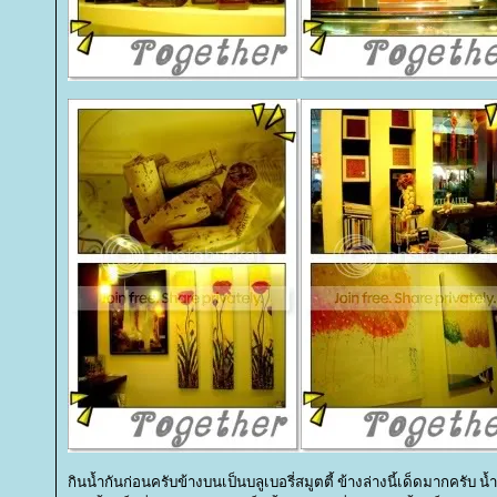
กินน้ำกันก่อนครับข้างบนเป็นบลูเบอรี่สมูตตี้ ข้างล่างนี้เด็ดมากครับ น้