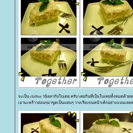
จะเป็น chiffon วนิลลากับใบเตย ครับ เคยกินที่เป็นใบเตยทั้งหมดด้วยครั
เอามะพร้าวอ่อนๆมาขูดเป็นแผ่นๆ วางเรียงบนหน้าเค้กอย่างแน่นเลยค