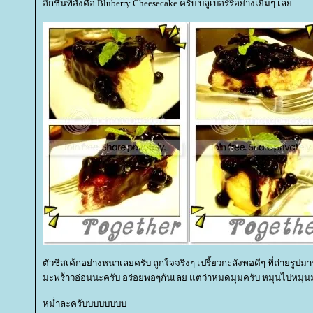
อีกชิ้นที่สั่งคือ Bluberry Cheesecake ครับ บลูเบอร์รี่อย่างเยิ้มๆ เล
ตัวชีสเค้กอย่างหนาเลยครับ ถูกใจจริงๆ เปรี้ยวกะลังพอดีๆ ที่ถ่ายรูปมา
มะพร้าวอ่อนนะครับ อร่อยพอๆกันเลย แต่ว่าหมดมุมครับ หมุนไปหมุนม
หม่ำละครับบบบบบบบ