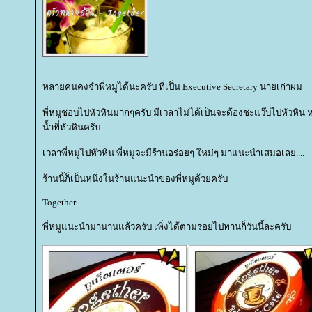
หลายคนคงจำพี่หมูได้นะครับ ที่เป็น Executive Secretary นายเก่าผม
พี่หมูชอบไปหัวหินมากๆครับ มีเวลาไม่ได้เป็นจะต้องชะแว๊บไปหัวหิน
น้ำที่หัวหินครับ
เวลาพี่หมูไปหัวหิน พี่หมูจะมีร้านอร่อยๆ ใหม่ๆ มาแนะนำเสมอเลย....
ร้านนี้ก็เป็นหนึ่งในร้านแนะนำของพี่หมูด้วยครับ
Together
พี่หมูแนะนำมานานแล้วครับ เพิ่งได้ตามรอยไปทานก็วันนี้ละครับ