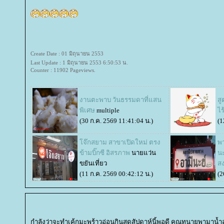
Create Date : 01 มิถุนายน 2553
Last Update : 1 มิถุนายน 2553 6:50:53 น.
Counter : 11902 Pageviews.
งานตะพาบ วันธรรมดาที่แสน
ส
พิเศษ
multiple
ไร
(30 ก.ค. 2569 11:41:04 น.)
(1
จ๊กสยาม สาขาเปิดใหม่ ตรง
พา
ข้ามบิ๊กซี อิสรภาพ
นายแว่น
นะ
ขยันเที่ยว
สง
(11 ก.ค. 2569 00:42:12 น.)
(2
กำลังว่าจะทำเค้กมะพร้าวอ่อนกินสุดสัปดาห์นี้พอดี คุณทนายพามาน้ำ