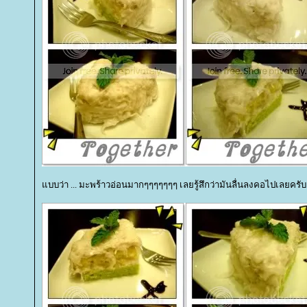
บบว่า ... มะพร้าวอ่อนมากๆๆๆๆๆๆๆ เลยรู้สึกว่ามันลื่นลงคอไปเลยครับ