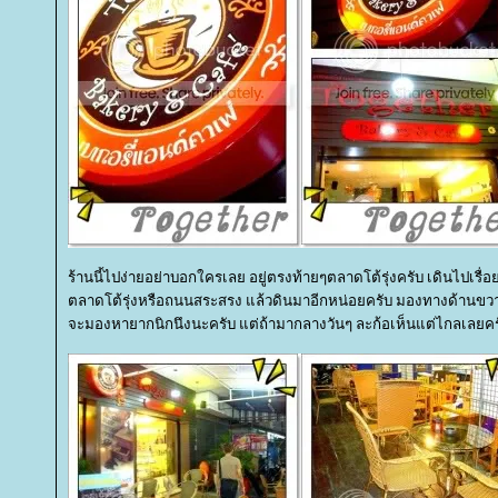
ร้านนี้ไปง่ายอย่าบอกใครเลย อยู่ตรงท้ายๆตลาดโต้รุ่งครับ เดินไปเรื่อย
ตลาดโต้รุ่งหรือถนนสระสรง แล้วดินมาอีกหน่อยครับ มองทางด้านขวา
จะมองหายากนิกนึงนะครับ แต่ถ้ามากลางวันๆ ละก้อเห็นแต่ไกลเลยคร