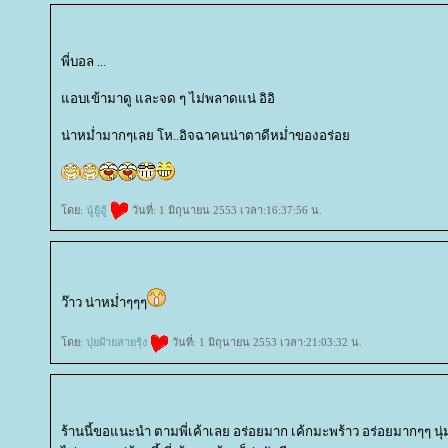
พี่บอล ...
อบเข้ามาดู และจด ๆ ไม่พลาดแน่ อิอิ
น่าหม่ำมากๆเลย โห..อิจฉาคนน่าตาดีหม่ำของอร่อ
ดย:
นู๋ยู้ฮู้
วันที่: 1 มิถุนายน 2553 เวลา:16:37:56 น.
ว๊าว น่าหม่ำๆๆๆ
ดย:
ปุยฝ้ายสายรุ้ง
วันที่: 1 มิถุนายน 2553 เวลา:21:03:32 น.
ร้านนี้ขอแนะนำ ตามพี่เค้าเลย อร่อยมาก เค้กมะพร้าว อร่อยมากๆๆ นุ่