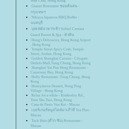
Wan Chai, Hong Kong
Gianni Ristorante ซอยต้นสน -
กรุงเทพฯ
Nikuya Japanese BBQ Buffet -
นนทบุรี
บุฟเฟ่ต์อาหารเช้า Sofitel Centara
Grand Resort & Spa - หัวหิน
Hung's Delicacies, Hong Kong Airport
, Hong Kong
Temple Street Spicy Crab, Temple
Street, Jordan, Hong Kong
Golden Shanghai Cuisine - Citygate
Outlets Mall,Tung Chung, Hong Kong
Shanghai Yat Pun Heng Restaurant -
Causeway Bay, Hong Kong
Holly Restaurant -Tung Chung, Hong
Kong
Honeymoon Dessert, Nong Ping
Village - Hong Kong
Relax for a while - Kimberley Rd.,
Tsim Sha Tsui, Hong Kong
Casa de Pasto Vun Kei - Macau
เบอร์เกอร์หมูสไตล์มาเก๊าที่ Tea Plus -
Macau
Tack Hsin (ต๊าก ซิน) Restaurant -
Macau