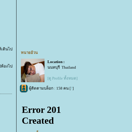
้เดินไป
ทนายอ้วน
Location :
ปห้องไป
นนทบุรี Thailand
[ดู Profile ทั้งหมด]
ผู้ติดตามบล็อก : 158 คน [
?
]
........