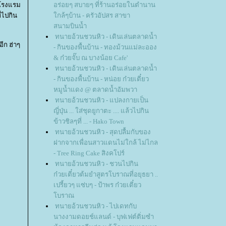
กโรงแรม
อร่อยๆ สบายๆ ที่ร้านอร่อยในตำนาน
่ไปกิน
กล้ๆบ้าน - ครัวอัปสร สาขา
สนามบินน้ำ
ทนายอ้วนชวนหิว - เดินเล่นตลาดน้ำ
ีก ฮ่าๆ
- กินของพื้นบ้าน - ทองม้วนแม่ละออง
& ก๋วยจั๊บ ณ บางน้อย Cafe'
ทนายอ้วนชวนหิว - เดินเล่นตลาดน้ำ
- กินของพื้นบ้าน - หน่อย ก๋วยเตี๋ยว
หมูน้ำแดง @ ตลาดน้ำอัมพวา
ทนายอ้วนชวนหิว - แปลงกายเป็น
ญี่ปุ่น ... ใส่ชุดยูกาตะ .... แล้วไปกิน
ข้าวชิลๆที่ ... - Hako Town
ทนายอ้วนชวนหิว - สุดปลื้มกับของ
ฝากจากเพื่อนสาวแดนไม่ใกล้ ไม่ไกล
- Tree Ring Cake สิงคโปร์
ทนายอ้วนชวนหิว - ชวนไปกิน
ก๋วยเตี๋ยวต้มยำสูตรโบราณที่อยุธยา ..
เปรี้ยวๆ แซ่บๆ - ป้าพร ก๋วยเตี๋ยว
บราณ
ทนายอ้วนชวนหิว - ไปเดทกับ
นางงามดอยช์แลนด์ - บุฟเฟต์ติ่มซำ