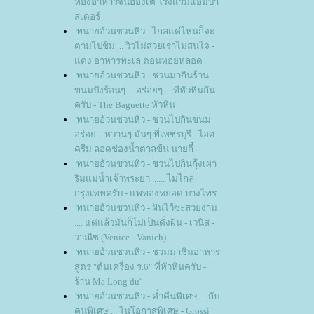
ห้องอาหารจีนฮ่องเต้ โรงแรมแอมบา
สเดอร์
ทนายอ้วนชวนหิว - ไกลแค่ไหนก็จะ
ตามไปชิม ... วิวไม่สวยเราไม่สนใจ -
ดง อาหารทะเล ดอนหอยหลอด
ทนายอ้วนชวนหิว - ชวนมากินร้าน
ขนมปังร้อนๆ ... อร่อยๆ ... ทีหัวหินกัน
ครับ - The Baguette หัวหิน
ทนายอ้วนชวนหิว - ชวนไปกินขนม
อร่อย .. หวานๆ มันๆ ที่เพชรบุรี - ไอศ
ครีม ลอดช่องน้ำตาลข้น นายกี๋
ทนายอ้วนชวนหิว - ชวนไปกินกุ้งเผา
ริมแม่น้ำเจ้าพระยา ...... ไม่ไกล
กรุงเทพครับ - แพทองหยอด บางไทร
ทนายอ้วนชวนหิว - ฝันไว้ซะสวยงาม
.... แต่แล้วมันก็ไม่เป็นดั่งฝัน - เวนิส -
วาณิช (Venice - Vanich)
ทนายอ้วนชวนหิว - ชวมมาชิมอาหาร
สูตร "ต้นเครื่อง ร.6" ที่หัวหินครับ -
ร้าน Ma Long du'
ทนายอ้วนชวนหิว - ค่ำคืนพิเศษ ... กับ
คนพิเศษ ... ในโอกาสพิเศษ - Grossi