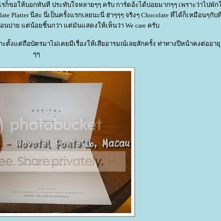
มีอะไรก็ขอให้บอกทันที ประทับใจหลายๆๆ ครับ การ์ดอ้ะได้บ่อยมากๆๆ เพราะว่าไปพั
Platter นี่ละ นี่เป็นครั้งแรกเลยนะนี่ ฮ่าๆๆๆ จริงๆ Chocolate ที่ได้ก็เหมือนๆกับที
อนบ่าย แต่น้อยชิ้นกว่า แต่มันแสดงให้เห็นว่า We care ครับ
ตั้งแต่ถือบัตรมาไม่เคยมีเรื่องให้เสียอารมณ์เลยสักครั้ง ท่าทางปีหน้าคงต่ออายุอ
ๆๆ