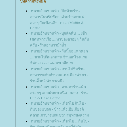
บทความทั้งหมด
ทนายอ้วนชวนหิว - ปิดท้ายร้าน
อาหารในทริปพัทยาด้วยร้านกาแฟ
สวยๆ กับเพื่อนดีๆ - กะลา Muffin &
Coffee
ทนายอ้วนชวนหิว - บุกสัตหีบ .... เข้า
เขตทหารเรือ .... หาของอร่อยๆ กินกัน
ครับ - ร้านอาหารม้าน้ำ
ทนายอ้วนชวนหิว - วันนี้ขอแหกคอก
.... ชวนไปกินอาหารเช้านอกโรงแรม
ที่พัก - Bon Cafe นาเกลือ 29
ทนายอ้วนชวนหิว - ชวนไปชิมร้าน
อาหารระดับตำนานแห่งเมืองพัทยา -
ร้านจั๊วหลี พัทยาเหนือ
ทนายอ้วนชวนหิว - ตามหาร้านเค้ก
อร่อยๆ แถบพัทยาเหนือ - กลาง - ร้าน
Cup & Cake Coffee
ทนายอ้วนชวนหิว - เที่ยวไป กินไป -
กินของแปลก - ข้าวแห้งเฮียเกียรติ
ตลาดเก่าบางนกแขวก สมุทรสงคราม
ทนายอ้วนชวนหิว - เที่ยวไป ... กินไป -