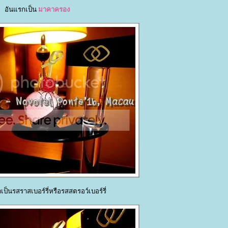
อันแรกเป็น
มาคาครอง
าเป็นรสราสเบอร์รี่หรือรสสตรอว์เบอร์รี่