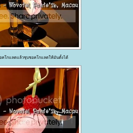
คโกแลตแล้วชุบชอคโกแลตให้มันตั้งได้