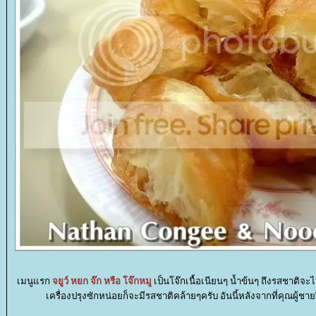
เมนูแรก
จยูว์ หยก จ๊ก หรือ โจ๊กหมู
เป็นโจ๊กเนื้อเนียนๆ น้ำข้นๆ ถึงรสชาติจะ
เครื่องปรุงซักหน่อยก็จะมีรสชาติคล้ายๆครับ อันนี้หลังจากที่คุณผู้ช