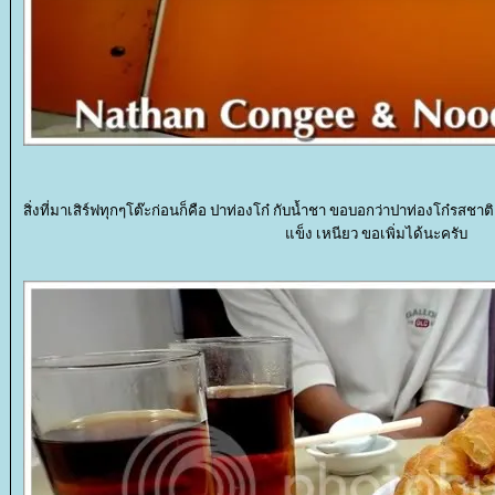
สิ่งที่มาเสิร์ฟทุกๆโต๊ะก่อนก็คือ ปาท่องโก๋ กับน้ำชา ขอบอกว่าปาท่องโก๋รสช
ข็ง เหนียว ขอเพิ่มได้นะครับ