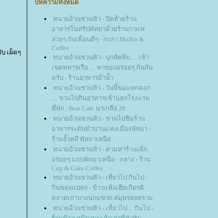
บทความทั้งหมด
ทนายอ้วนชวนหิว - ปิดท้ายร้าน
อาหารในทริปพัทยาด้วยร้านกาแฟ
สวยๆ กับเพื่อนดีๆ - กะลา Muffin &
Coffee
ับ เผ็ดๆ
ทนายอ้วนชวนหิว - บุกสัตหีบ .... เข้า
เขตทหารเรือ .... หาของอร่อยๆ กินกัน
ครับ - ร้านอาหารม้าน้ำ
ทนายอ้วนชวนหิว - วันนี้ขอแหกคอก
.... ชวนไปกินอาหารเช้านอกโรงแรม
ที่พัก - Bon Cafe นาเกลือ 29
ทนายอ้วนชวนหิว - ชวนไปชิมร้าน
อาหารระดับตำนานแห่งเมืองพัทยา -
ร้านจั๊วหลี พัทยาเหนือ
ทนายอ้วนชวนหิว - ตามหาร้านเค้ก
อร่อยๆ แถบพัทยาเหนือ - กลาง - ร้าน
Cup & Cake Coffee
ทนายอ้วนชวนหิว - เที่ยวไป กินไป -
กินของแปลก - ข้าวแห้งเฮียเกียรติ
ตลาดเก่าบางนกแขวก สมุทรสงคราม
ทนายอ้วนชวนหิว - เที่ยวไป ... กินไป -