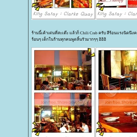
ร้านนี้เค้าเด่นที่สะเต๊ะ แล้วก็ Chili Crab ครับ สีร้อนแรงนิ
ร้อนๆ เด็กในร้านทุกคนพูดลิ้นรัวมากๆๆ อิอิอิ