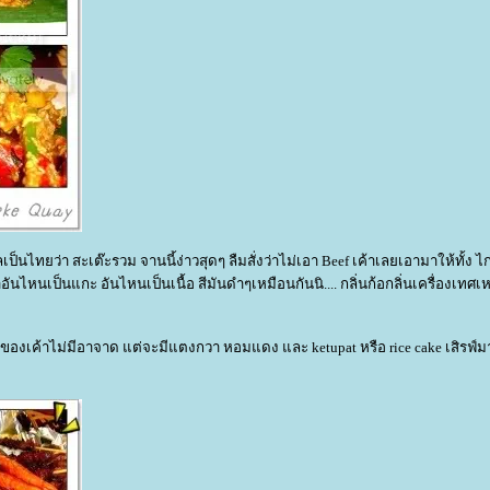
็นไทยว่า สะเต๊ะรวม จานนี้ง่าวสุดๆ ลืมสั่งว่าไม่เอา Beef เค้าเลยเอามาให้ทั้ง ไก่ 
อันไหนเป็นแกะ อันไหนเป็นเนื้อ สีมันดำๆเหมือนกันนิ.... กลิ่นก้อกลิ่นเครื่องเทศเ
ือของเค้าไม่มีอาจาด แต่จะมีแตงกวา หอมแดง และ ketupat หรือ rice cake เสิรฟ์