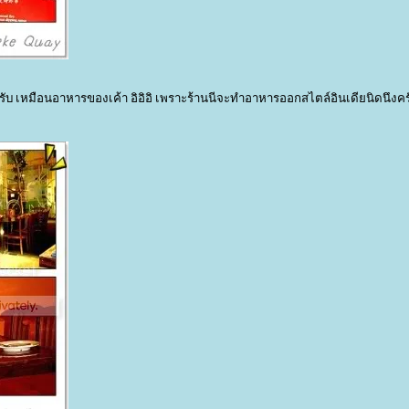
ดนึงครับ เหมือนอาหารของเค้า อิอิอิ เพราะร้านนีจะทำอาหารออกสไตล์อินเดียนิดนึงคร