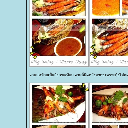
จานสุดท้ายเป็นกุ้งกระเทียม จานนี้ผิดหวังมากๆ เพราะกุ้งไม่สดเล