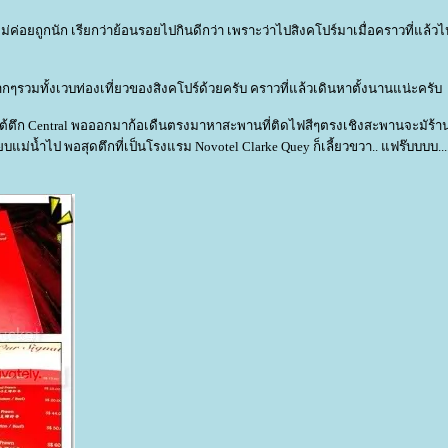
้อไม่ค่อยถูกนัก เรียกว่าย้อนรอยไปกินดีกว่า เพราะว่าไปสิงคโปร์มาเมื่อคราวที่แล้ว
ากๆรวมทั้งเวบท่องเที่ยวของสิงคโปร์ด้วยครับ คราวที่แล้วเดินหาตั้งนานแน่ะครับ
ใต้ตึก Central พอออกมาก้อเดืนตรงมาหาสะพานที่ติดไฟสีๆตรงเชิงสะพานจะมัร้า
ียบแม่น้ำไป พอสุดตึกที่เป็นโรงแรม Novotel Clarke Quey ก็เลี้ยวขวา.. แฟร๊บบบบ....