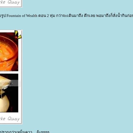
ายรูป Fountain of Wealth ตอน 2 ทุ่ม กว่าจะเดินมาถึง ดึกเลย พอมาถึงก็สั่งน้ำกินก
รากฎว่าเหม็นคาว.... อ้ะๆๆๆๆ