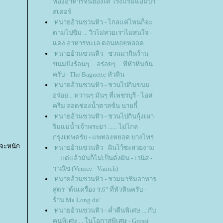
ห้องอาหารจีนฮ่องเต้ โรงแรมแอมบา
สเดอร์
ทนายอ้วนชวนหิว - ไกลแค่ไหนก็จะ
ตามไปชิม ... วิวไม่สวยเราไม่สนใจ -
ดง อาหารทะเล ดอนหอยหลอด
ทนายอ้วนชวนหิว - ชวนมากินร้าน
ขนมปังร้อนๆ ... อร่อยๆ ... ทีหัวหินกัน
ครับ - The Baguette หัวหิน
ทนายอ้วนชวนหิว - ชวนไปกินขนม
อร่อย .. หวานๆ มันๆ ที่เพชรบุรี - ไอศ
ครีม ลอดช่องน้ำตาลข้น นายกี๋
ทนายอ้วนชวนหิว - ชวนไปกินกุ้งเผา
ริมแม่น้ำเจ้าพระยา ...... ไม่ไกล
กรุงเทพครับ - แพทองหยอด บางไทร
่าจะหนัก
ทนายอ้วนชวนหิว - ฝันไว้ซะสวยงาม
.... แต่แล้วมันก็ไม่เป็นดั่งฝัน - เวนิส -
วาณิช (Venice - Vanich)
ทนายอ้วนชวนหิว - ชวมมาชิมอาหาร
สูตร "ต้นเครื่อง ร.6" ที่หัวหินครับ -
ร้าน Ma Long du'
ทนายอ้วนชวนหิว - ค่ำคืนพิเศษ ... กับ
คนพิเศษ ... ในโอกาสพิเศษ - Grossi