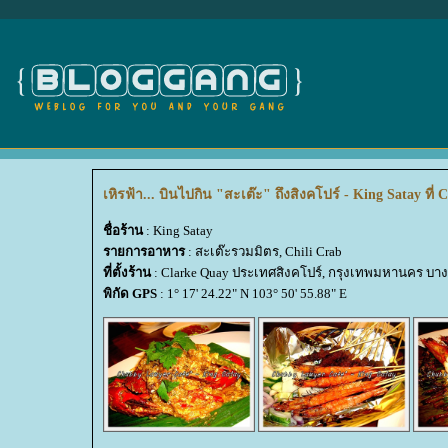
เหิรฟ้า... บินไปกิน "สะเต๊ะ" ถึงสิงคโปร์ - King Satay ที่
ชื่อร้าน
: King Satay
รายการอาหาร
: สะเต๊ะรวมมิตร, Chili Crab
ที่ตั้งร้าน
: Clarke Quay ประเทศสิงคโปร์, กรุงเทพมหานคร บา
พิกัด GPS
: 1° 17' 24.22" N 103° 50' 55.88" E