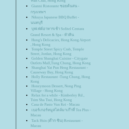
Wan Chai, Hong Kong
Gianni Ristorante ซอยต้นสน -
กรุงเทพฯ
Nikuya Japanese BBQ Buffet -
นนทบุรี
บุฟเฟ่ต์อาหารเช้า Sofitel Centara
Grand Resort & Spa - หัวหิน
Hung's Delicacies, Hong Kong Airport
, Hong Kong
Temple Street Spicy Crab, Temple
Street, Jordan, Hong Kong
Golden Shanghai Cuisine - Citygate
Outlets Mall,Tung Chung, Hong Kong
Shanghai Yat Pun Heng Restaurant -
Causeway Bay, Hong Kong
Holly Restaurant -Tung Chung, Hong
Kong
Honeymoon Dessert, Nong Ping
Village - Hong Kong
Relax for a while - Kimberley Rd.,
Tsim Sha Tsui, Hong Kong
Casa de Pasto Vun Kei - Macau
เบอร์เกอร์หมูสไตล์มาเก๊าที่ Tea Plus -
Macau
Tack Hsin (ต๊าก ซิน) Restaurant -
Macau