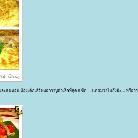
น่นอน น้องเด็กเสิร์ฟบอกว่าปูตัวเล็กที่สุด 8 ขีด .... แต่ผมว่าไม่ถึงอ้ะ.... หรือว