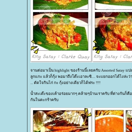
จานต่อมาเป็น highlight ของร้านนี้เลยครับ Assorted Satay แปลเป
ลูกแกะ แล้วก็กุ้ง พอมาถึงโต๊ะเอาละซิ.... จะแยกออกได้ไงล่ะว่า
... ตัดใจกินไก่ กะ กุ้งอย่างเดียวก็ได้ฟระ !!!!
น้ำสะเต๊ะของเค้าอร่อยมากๆ คล้ายๆบ้านเราครับ ที่ต่างกันก็ค
กันในตะกร้าครับ