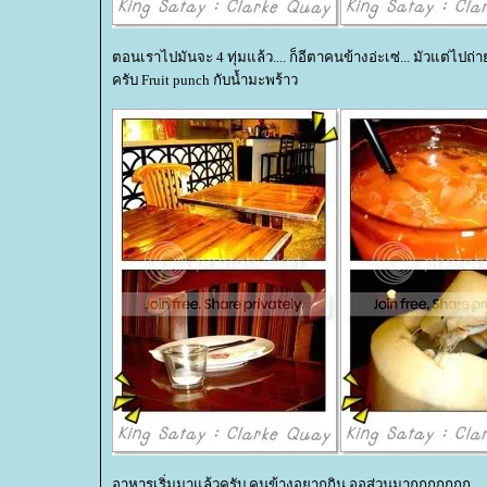
ตอนเราไปมันจะ 4 ทุ่มแล้ว.... ก็อีตาคนข้างอ่ะเซ่... มัวแต่ไปถ่
ครับ Fruit punch กับน้ำมะพร้าว
อาหารเริ่มมาแล้วครับ คนข้างอยากกิน ออส่วนมากกกกกกก ... ป