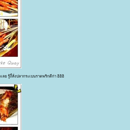
ย รู้งี้สั่งปลากระเบนราดพริกดีก่า อิอิอิ