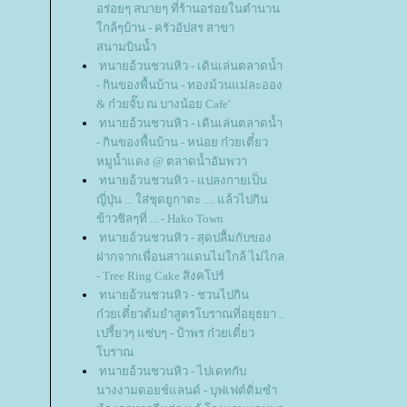
อร่อยๆ สบายๆ ที่ร้านอร่อยในตำนาน
กล้ๆบ้าน - ครัวอัปสร สาขา
สนามบินน้ำ
ทนายอ้วนชวนหิว - เดินเล่นตลาดน้ำ
- กินของพื้นบ้าน - ทองม้วนแม่ละออง
& ก๋วยจั๊บ ณ บางน้อย Cafe'
ทนายอ้วนชวนหิว - เดินเล่นตลาดน้ำ
- กินของพื้นบ้าน - หน่อย ก๋วยเตี๋ยว
หมูน้ำแดง @ ตลาดน้ำอัมพวา
ทนายอ้วนชวนหิว - แปลงกายเป็น
ญี่ปุ่น ... ใส่ชุดยูกาตะ .... แล้วไปกิน
ข้าวชิลๆที่ ... - Hako Town
ทนายอ้วนชวนหิว - สุดปลื้มกับของ
ฝากจากเพื่อนสาวแดนไม่ใกล้ ไม่ไกล
- Tree Ring Cake สิงคโปร์
ทนายอ้วนชวนหิว - ชวนไปกิน
ก๋วยเตี๋ยวต้มยำสูตรโบราณที่อยุธยา ..
เปรี้ยวๆ แซ่บๆ - ป้าพร ก๋วยเตี๋ยว
บราณ
ทนายอ้วนชวนหิว - ไปเดทกับ
นางงามดอยช์แลนด์ - บุฟเฟต์ติ่มซำ