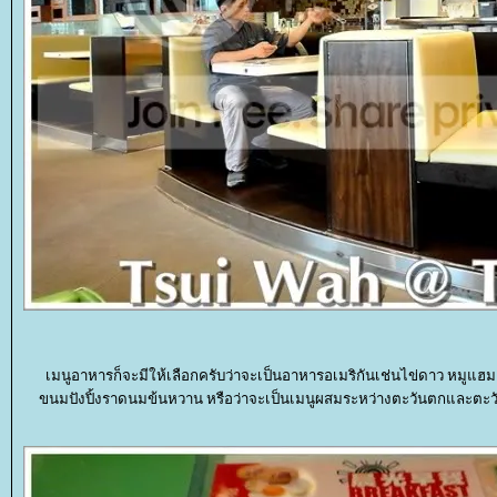
เมนูอาหารก็จะมีให้เลือกครับว่าจะเป็นอาหารอเมริกันเช่นไข่ดาว หมูแฮม 
ขนมปังปิ้งราดนมข้นหวาน หรือว่าจะเป็นเมนูผสมระหว่างตะวันตกและต