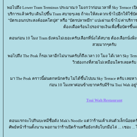
พอไปถึง Lower Tram Terminus ประมาณ 9 โมงกว่าก่อนเวลาที่ Sky Terrace เปิด
บริการแล้วครับ เดินไปขึ้น Tram สบายๆเลย ถ้าจะให้สะดวกเข้าไปอีกให้ใช้บัต
"บัตรเอนกประสงค์ออคโตปุส" หรือ "บัตรปลาหมึก" แปะผ่านเข้าไป ค่าบริการ Tr
ต้องเดือดร้อนไปรอจ่ายเงินเพื่อซื้อบัตรขึ้
ตอนก่อน 10 โมง Tram ยังคนไม่เยอะครับเลือกที่นั่งได้สบาย ต้องเลือกนั่งฝั
สวยมากๆครับ
พอไปถึง The Peak ก็รอเวลาอีกไม่นานครับก็ถึงเวลา 10 โมง ได้เวลา Sky Terrac
วิวฮ่องกงที่สวยไม่เหมือนใครเลยครับ
มา The Peak คราวนี้ฝนตกหนักครับ ไม่ได้ขึ้นไปบน Sky Terrace ครับ เลยห
ก่อน 10 โมงหาค่อนข้างยากครับมีร้าน Tsui Wah อยู่
Tsui Wah Restaurant
ตอนแรกจะไปกินบะหมีชื่อดัง Mak's Noodle แต่ว่าร้านเค้าเล่นตัวเล็กน้อยครั
ศัพย์หน้าร้านตั้งนาน พอถามว่าร้านปิดร้านหรือยังกลับโบกมือไล่ .... เชอะ ... 