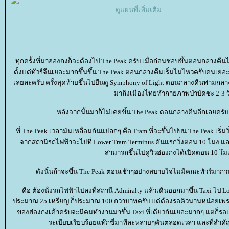
ดูแผนที่เพิ่มเติม
ทุกครั้งที่มาฮ่องกงก็จะต้องไป The Peak ครับ เมื่อก่อนชอบขึ้นตอนกลางคืน
ตั้งแต่ทัวร์จีนเยอะมากขึ้นขึ้น The Peak ตอนกลางคืนเริ่มไม่ไหวครับคนเ
เลยละครับ ครั้งสุดท้ายขึ้นไปยืนดู Symphony of Light ตอนกลางคืนท่ามกล
มาถึงเมืองไทยทำกายภาพบำบัดซะ 2-3 ว
หลังจากนั้นมาก็ไม่เคยขึ้น The Peak ตอนกลางคืนอีกเลยครับ 
ที่ The Peak เวลามันเหลื่อมกันแปลกๆ คือ Tram ที่จะขึ้นไปบน The Peak เริ่มวิ่
จากสถานีรถไฟฟ้าจะไปที่ Lower Tram Terminus คันแรกวิ่งตอน 10 โมง และ ตึก
สามารถขึ้นไปดูวิวฮ่องกงได้เปิดตอน 10 โม
ดังนั้นถ้าจะขึ้น The Peak ตอนเช้าๆอย่างสบายใจไม่มีคณะทัวร์มาก
คือ ต้องนั่งรถไฟฟ้าไปลงที่สถานี Admiralty แล้วเดินออกมาขึ้น Taxi ไป Lo
ประมาณ 25 เหรียญ ก็ประมาณ 100 กว่าบาทครับ แต่ต้องรอคิวนานหน่อยเพราะ
ของฮ่องกงเค้าครับจะมีคนทำงานมาขึ้น Taxi ที่เดียวกันเยอะมากๆ แต่ก็รอแ
ระเบียบเรียบร้อยแท๊กซี่มาทีละหลายๆคันตลอดเวลา และที่สำคัญม