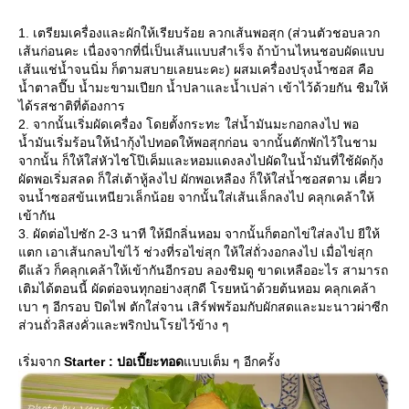
1. เตรียมเครื่องและผักให้เรียบร้อย ลวกเส้นพอสุก (ส่วนตัวชอบลวก
เส้นก่อนคะ เนื่องจากที่นี่เป็นเส้นแบบสำเร็จ ถ้าบ้านไหนชอบผัดแบบ
เส้นแช่น้ำจนนิ่ม ก็ตามสบายเลยนะคะ) ผสมเครื่องปรุงน้ำซอส คือ
น้ำตาลปี๊บ น้ำมะขามเปียก น้ำปลาและน้ำเปล่า เข้าไว้ด้วยกัน ชิมให้
ได้รสชาติที่ต้องการ
2. จากนั้นเริ่มผัดเครื่อง โดยตั้งกระทะ ใส่น้ำมันมะกอกลงไป พอ
น้ำมันเริ่มร้อนให้นำกุ้งไปทอดให้พอสุกก่อน จากนั้นตักพักไว้ในชาม
จากนั้น ก็ให้ใส่หัวไชโป๊เค็มและหอมแดงลงไปผัดในน้ำมันที่ใช้ผัดกุ้ง
ผัดพอเริ่มสลด ก็ใส่เต้าหู้ลงไป ผักพอเหลือง ก็ให้ใส่น้ำซอสตาม เคี่ยว
จนน้ำซอสข้นเหนียวเล็กน้อย จากนั้นใส่เส้นเล็กลงไป คลุกเคล้าให้
เข้ากัน
3. ผัดต่อไปซัก 2-3 นาที ให้มีกลิ่นหอม จากนั้นก็ตอกไข่ใส่ลงไป ยีให้
ตก เอาเส้นกลบไข่ไว้ ช่วงที่รอไข่สุก ให้ใส่ถั่วงอกลงไป เมื่อไข่สุก
ดีแล้ว ก็คลุกเคล้าให้เข้ากันอีกรอบ ลองชิมดู ขาดเหลืออะไร สามารถ
เติมได้ตอนนี้ ผัดต่อจนทุกอย่างสุกดี โรยหน้าด้วยต้นหอม คลุกเคล้า
เบา ๆ อีกรอบ ปิดไฟ ตักใส่จาน เสิร์ฟพร้อมกับผักสดและมะนาวผ่าซีก
ส่วนถั่วลิสงคั่วและพริกป่นโรยไว้ข้าง ๆ
เริ่มจาก
Starter : ปอเปี๊ยะทอด
บบเต็ม ๆ อีกครั้ง