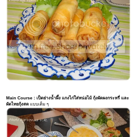
Main Course : เป็ดย่างน้ำผึ้ง แกงไก่ใส่หน่อไม้ กุ้งผัดผงกระหรี่ และ
ผัดไทยกุ้งสด
บบเต็ม ๆ