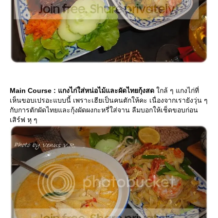
Main Course : แกงไก่ใส่หน่อไม้และผัดไทยกุ้งสด
กล้ ๆ แกงไก่ที่
เห็นขอบเปรอะแบบนี้ เพราะเฮียเป็นคนตักให้คะ เนื่องจากเรายังวุ่น ๆ
กับการตักผัดไทยและกุ้งผัดผงกะหรี่ใส่จาน ลืมบอกให้เช็ดขอบก่อน
เสิร์ฟ หุ ๆ