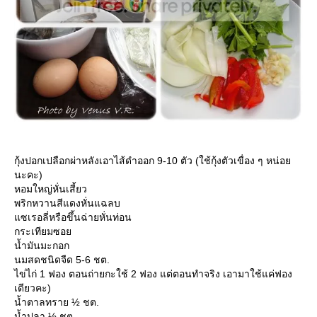
กุ้งปอกเปลือกผ่าหลังเอาไส้ดำออก 9-10 ตัว (ใช้กุ้งตัวเขื่อง ๆ หน่อ
นะคะ)
หอมใหญ่หั่นเสี้ยว
พริกหวานสีแดงหั่นแฉลบ
ซเรอลี่หรือขึ้นฉ่ายหั่นท่อน
กระเทียมซอ
น้ำมันมะกอก
นมสดชนิดจืด 5-6 ชต.
ไข่ไก่ 1 ฟอง ตอนถ่ายกะใช้ 2 ฟอง แต่ตอนทำจริง เอามาใช้แค่ฟอง
เดียวคะ)
น้ำตาลทราย ½ ชต.
น้ำปลา ½ ชต.