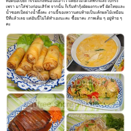
ทอดปอเปี๊ยะ ก็เริ่มแกงหน่อไม้เอาไว้ แต่ยังไม่ได้ใส่พริกและใบกระ
เพรา มาใส่ช่วงก่อนเสิร์ฟ จากนั้น ก็เริ่มทำกุ้งผัดผงกระหรี่ ผัดไทยและ
น้ำซอสเป็ดย่างน้ำผึ้งคะ งานนี้ของหวานตบท้ายเป็นเค้กผลไม้เหมือน
ปีที่แล้วเลย แต่อันนี้ไม่ได้ทำเองนะคะ ซื้อมาคะ ภาพเต็ม ๆ อยู่ท้าย ๆ
คะ