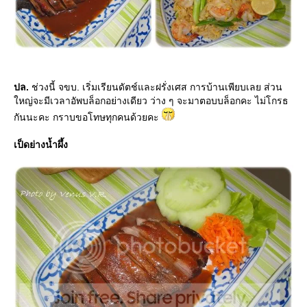
ปล.
ช่วงนี้ จขบ. เริ่มเรียนดัตช์และฝรั่งเศส การบ้านเพียบเลย ส่วน
หญ่จะมีเวลาอัพบล็อกอย่างเดียว ว่าง ๆ จะมาตอบบล็อกคะ ไม่โกรธ
กันนะคะ กราบขอโทษทุกคนด้วยคะ
เป็ดย่างน้ำผึ้ง