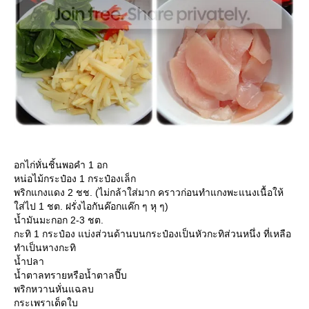
อกไก่หั่นชิ้นพอคำ 1 อก
หน่อไม้กระป๋อง 1 กระป๋องเล็ก
พริกแกงแดง 2 ชช. (ไม่กล้าใส่มาก คราวก่อนทำแกงพะแนงเนื้อให้
ส่ไป 1 ชต. ฝรั่งไอกันค๊อกแค๊ก ๆ หุ ๆ)
น้ำมันมะกอก 2-3 ชต.
กะทิ 1 กระป๋อง แบ่งส่วนด้านบนกระป๋องเป็นหัวกะทิส่วนหนึ่ง ที่เหลือ
ทำเป็นหางกะทิ
น้ำปลา
น้ำตาลทรายหรือน้ำตาลปี๊บ
พริกหวานหั่นแฉลบ
กระเพราเด็ดใบ