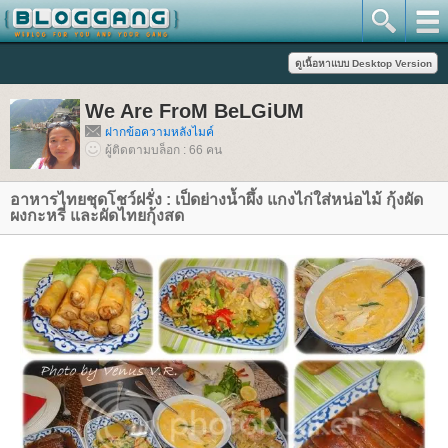
We Are FroM BeLGiUM
ฝากข้อความหลังไมค์
ผู้ติดตามบล็อก : 66 คน
อาหารไทยชุดโชว์ฝรั่ง : เป็ดย่างน้ำผึ้ง แกงไก่ใส่หน่อไม้ กุ้งผัด
ผงกะหรี่ และผัดไทยกุ้งสด