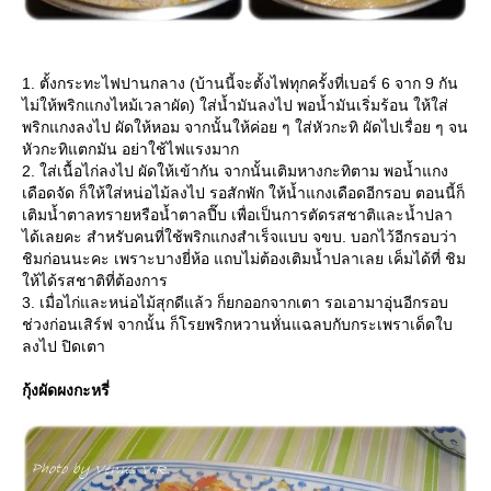
1. ตั้งกระทะไฟปานกลาง (บ้านนี้จะตั้งไฟทุกครั้งที่เบอร์ 6 จาก 9 กัน
ไม่ให้พริกแกงไหม้เวลาผัด) ใส่น้ำมันลงไป พอน้ำมันเริ่มร้อน ให้ใส่
พริกแกงลงไป ผัดให้หอม จากนั้นให้ค่อย ๆ ใส่หัวกะทิ ผัดไปเรื่อย ๆ จน
หัวกะทิแตกมัน อย่าใช้ไฟแรงมาก
2. ใส่เนื้อไก่ลงไป ผัดให้เข้ากัน จากนั้นเติมหางกะทิตาม พอน้ำแกง
เดือดจัด ก็ให้ใส่หน่อไม้ลงไป รอสักพัก ให้น้ำแกงเดือดอีกรอบ ตอนนี้ก็
เติมน้ำตาลทรายหรือน้ำตาลปี๊บ เพื่อเป็นการตัดรสชาติและน้ำปลา
ได้เลยคะ สำหรับคนที่ใช้พริกแกงสำเร็จแบบ จขบ. บอกไว้อีกรอบว่า
ชิมก่อนนะคะ เพราะบางยี่ห้อ แถบไม่ต้องเติมน้ำปลาเลย เค็มได้ที่ ชิม
ห้ได้รสชาติที่ต้องการ
3. เมื่อไก่และหน่อไม้สุกดีแล้ว ก็ยกออกจากเตา รอเอามาอุ่นอีกรอบ
ช่วงก่อนเสิร์ฟ จากนั้น ก็โรยพริกหวานหั่นแฉลบกับกระเพราเด็ดใบ
ลงไป ปิดเตา
กุ้งผัดผงกะหรี่