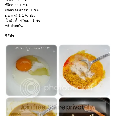
ซีอิ้วขาว 1 ชต.
ซอสหอยนางรม 1 ชต.
ผงกะหรี่ 1-1 ½ ชต.
น้ำมันน้ำพริกเผา 1 ชช.
พริกไทยป่น
วิธีทำ