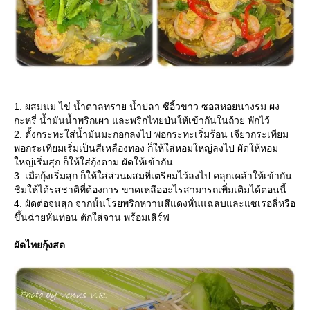
1. ผสมนม ไข่ น้ำตาลทราย น้ำปลา ซีอิ้วขาว ซอสหอยนางรม ผง
กะหรี่ น้ำมันน้ำพริกเผา และพริกไทยป่นให้เข้ากันในถ้วย พักไว้
2. ตั้งกระทะใส่น้ำมันมะกอกลงไป พอกระทะเริ่มร้อน เจียวกระเทียม
พอกระเทียมเริ่มเป็นสีเหลืองทอง ก็ให้ใส่หอมใหญ่ลงไป ผัดให้หอม
หญ่เริ่มสุก ก็ให้ใส่กุ้งตาม ผัดให้เข้ากัน
3. เมื่อกุ้งเริ่มสุก ก็ให้ใส่ส่วนผสมที่เตรียมไว้ลงไป คลุกเคล้าให้เข้ากัน
ชิมให้ได้รสชาติที่ต้องการ ขาดเหลืออะไรสามารถเพิ่มเติมได้ตอนนี้
4. ผัดต่อจนสุก จากนั้นโรยพริกหวานสีแดงหั่นแฉลบและแซเรอลี่หรือ
ขึ้นฉ่ายหั่นท่อน ตักใส่จาน พร้อมเสิร์ฟ
ผัดไทยกุ้งสด