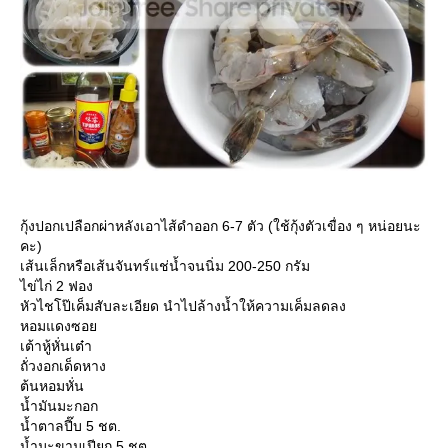
กุ้งปอกเปลือกผ่าหลังเอาไส้ดำออก 6-7 ตัว (ใช้กุ้งตัวเขื่อง ๆ หน่อยนะ
คะ)
เส้นเล็กหรือเส้นจันทร์แช่น้ำจนนิ่ม 200-250 กรัม
ไข่ไก่ 2 ฟอง
หัวไชโป๊เค็มสับละเอียด นำไปล้างน้ำให้ความเค็มลดลง
หอมแดงซอ
เต้าหู้หั่นเต๋า
ถั่วงอกเด็ดหาง
ต้นหอมหั่น
น้ำมันมะกอก
น้ำตาลปี๊บ 5 ชต.
น้ำมะขามเปียก 5 ชต.