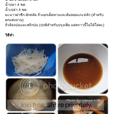
น้ำปลา 4 ชต.
น้ำเปล่า 4 ชต.
มะนาวผ่าซีก ผักสลัด ถั่วงอกเด็ดหางและต้มหอมแกะสลัก (สำหรับ
ตกแต่งจาน)
ถั่วลิสงป่นและพริกป่น (ปกติสำหรับปรุงเพิ่ม แต่คราวนี้ไม่ได้ใส่คะ)
วิธีทำ