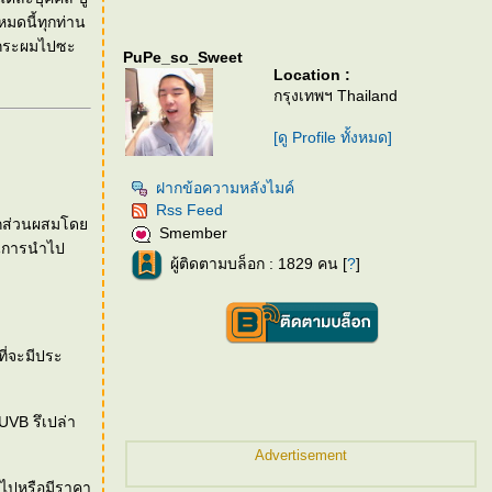
หมดนี้ทุกท่าน
ับกระผมไปซะ
PuPe_so_Sweet
Location :
กรุงเทพฯ Thailand
[ดู Profile ทั้งหมด]
ฝากข้อความหลังไมค์
Rss Feed
จากส่วนผสมโด
Smember
์ในการนำไป
ผู้ติดตามบล็อก : 1829 คน [
?
]
ี่จะมีประ
UVB รึเปล่า
Advertisement
นไปหรือมีราคา