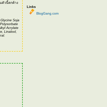
ตัวนี้ตกค้าง
Links
BlogGang.com
 Glycine Soja
 Polysorbate
kyl Acrylate
, Linalool,
ral.