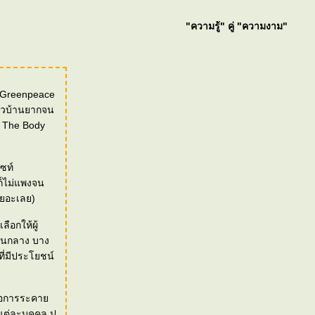
"ความรู้" คู่ "ความงาม"
บ Greenpeace
้ชาวบ้านยากจน
อง The Body
ซท์
ก็ไม่แพงจน
เยอะเลย)
ือกให้ผู้
ปานกลาง บาง
ที่มีประโยชน์
จก่อการระคา
แต่ละบุคคล ปู