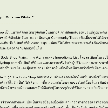
p : Moisture White™
p เป็นแบรนด์ที่คนไทยรู้จักกันเป็นอย่างดี ภาพลักษณ์ของแบรนด์ดูอย่างกั
รรมชาติ พิทักษ์สัตว์โลก และสนับสนุน Community Trade เพื่อเพิ่มรายได้ให
ค้น ซึ่งก็เป็นสิ่งที่ดีน่าสนับสนุน แต่มันก็ไม่ได้หมายความว่าผลิตภัณฑ์ข
ศและปลอดภัยกับคุณทุกชิ้นไป
 Body Shop ที่เด่นมาก ๆ คือการแสดง Ingredients List โดยละเอียดในเวปไ
yshop.com ซึ่งเป็นสิ่งที่ดีและแสดงความจริงใจกับผู้บริโภคอย่างมาก ราคา
ย่างก็ประหยัดและคุ้มค่ามาก (แต่ราคาในเมืองไทยนี่แพงกว่าซื้อที่เมืองนอก
e™ ถูก The Body Shop จับมาปัดฝุ่นเพิ่มผลิตภัณฑ์ตัวใหม่ขึ้นมาเพื่อเป็นตัวเล
ินค้า (ที่ไม่จำเป็น) ได้เลือกมากขึ้น ส่วนผสมโดยรวมของไลน์นี้อยู่ในระดับ
าผิดหวังเพราะมีส่วนผสมหลักที่ดีแต่อยู่ในบรรจุภัณฑ์ที่ไม่สามารถเก็บกักสาร
การรีวิวจากส่วนผสมนั้นเป็นเพียงข้อมูลเบื้องต้น สามารถช่วยกรองสารที่อา
ในระดับหนึ่ง แต่การแพ้ ระคายเคืองหรืออุดตันนั้นเป็นปัจจัยที่แตกต่างกันใน