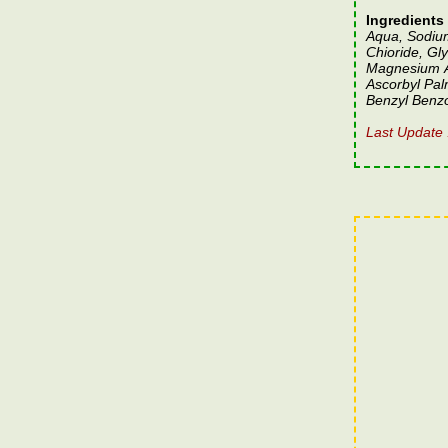
Ingredients 
Aqua, Sodium
Chioride, Gl
Magnesium Ascorbyl Ph
Ascorbyl Palm
Benzyl Benzo
Last Update 