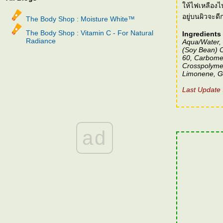
ห้ไฟเหลืองไป
อยู่บนผิวจะดี
The Body Shop : Moisture White™
The Body Shop : Vitamin C - For Natural
Ingredients 
Radiance
Aqua/Water, 
(Soy Bean) O
60, Carbomer
Crosspolymer
Limonene, Gl
Last Update 
ad