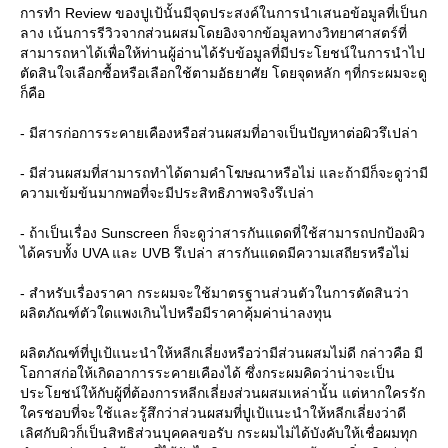
การทำ Review ของปูเป้นั้นมีจุดประสงค์ในการนำเสนอข้อมูลที่เป็นก
ลาง เน้นการรีวิวจากส่วนผสมโดยอิงจากข้อมูลทางวิทยาศาสตร์ที่
สามารถหาได้เพื่อให้ท่านผู้อ่านได้รับข้อมูลที่มีประโยชน์ในการนำไป
ตัดสินใจเลือกซื้อหรือเลือกใช้ตามอัธยาศัย โดยจุดหลัก ๆที่กระผมจะดู
ก็คือ
- มีสารก่อการระคายเคืองหรือส่วนผสมที่อาจเป็นปัญหาต่อผิวรึเปล่า
- มีส่วนผสมที่สามารถทำได้ตามคำโฆษณาหรือไม่ และถ้ามีก็จะดูว่ามี
ความเข้มข้นมากพอที่จะมีประสิทธิภาพจริงรึเปล่า
- ถ้าเป็นเรื่อง Sunscreen ก็จะดูว่าสารกันแดดที่ใช้สามารถปกป้องผิว
ได้ครบทั้ง UVA และ UVB รึเปล่า สารกันแดดมีความเสถียรหรือไม่
- สำหรับเรื่องราคา กระผมจะใช้มาตรฐานส่วนตัวในการตัดสินว่า
ผลิตภัณฑ์ตัวใดแพงเกินไปหรือมีราคาคุ้มค่าน่าลงทุน
ผลิตภัณฑ์ที่ปูเป้แนะนำให้หลีกเลี่ยงหรือว่ามีส่วนผสมไม่ดี กล่าวคือ มี
อกาสก่อให้เกิดอาการระคายเคืองได้ ซึ่งกระผมคิดว่าน่าจะเป็น
ประโยชน์ให้กับผู้ที่ต้องการหลีกเลี่ยงส่วนผสมเหล่านั้น แต่หากใครรัก
ครชอบที่จะใช้และรู้สึกว่าส่วนผสมที่ปูเป้แนะนำให้หลีกเลี่ยงว่าดี
เลิศกับผิวก็เป็นสิทธิส่วนบุคคลขอรับ กระผมไม่ได้บังคับให้เชื่อผมทุก