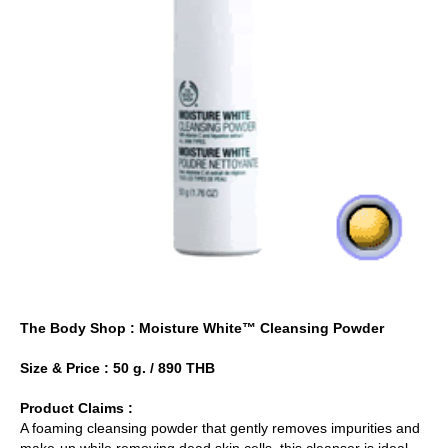
The Body Shop : Moisture White™ Cleansing Powder
Size & Price : 50 g. / 890 THB
Product Claims :
A foaming cleansing powder that gently removes impurities and
make-up while removing dead skin cells, this cleanser is ideal