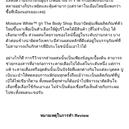
สดงความจริงใจกับผู้บริโภคอย่างมาก ราคาก็ไม่แพงจนเกินไป
หลายอย่างก็ประหยัดและคุ้มค่ามาก (แต่ราคาในเมืองไทยนี่แพงกว่า
ซื้อที่เมืองนอกเยอะเลย)
Moisture White™ ถูก The Body Shop จับมาปัดฝุ่นเพิ่มผลิตภัณฑ์ตัว
หม่ขึ้นมาเพื่อเป็นตัวเลือกให้ผู้บริโภคได้มีสินค้า (ที่ไม่จำเป็น) ได้
เลือกมากขึ้น ส่วนผสมโดยรวมของไลน์นี้อยู่ในระดับปานกลาง บาง
ตัวค่อนข้างน่าผิดหวังเพราะมีส่วนผสมหลักที่ดีแต่อยู่ในบรรจุภัณฑ์ที่
ไม่สามารถเก็บกักสารที่มีประโยชน์นั้นเอาไวได้
อย่างไรก็ดี การรีวิวจากส่วนผสมนั้นเป็นเพียงข้อมูลเบื้องต้น สามารถ
ช่วยกรองสารที่อาจก่อการระคายเคืองไปได้แค่ในระดับหนึ่ง แต่การ
พ้ ระคายเคืองหรืออุดตันนั้นเป็นปัจจัยที่แตกต่างกันในแต่ละบุคคล ปู
เป้แนะนำให้ทดสอบการแพ้ก่อนทุกครั้งถึงแม้ว่าจะเป็นผลิตภัณฑ์ที่ปู
เป้ให้ไฟเขียวก็ตาม ทั้งหมดนี้ทุกท่านก็ต้องนำไปพิจารณาตัดสินใจ
เลือกซื้อเลือกใช้กันเอาเอง ไม่จำเป็นต้องเชื่อหรือเห็นด้วยกับกระผม
ไปซะทั้งหมดนะขอรับ
หมายเหตุในการทำ Review