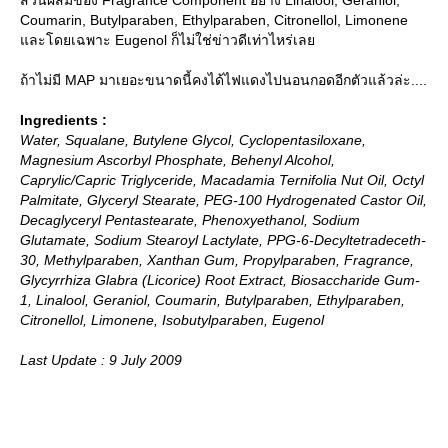
Coumarin, Butylparaben, Ethylparaben, Citronellol, Limonene
ละโดยเฉพาะ Eugenol ก็ไม่ใช่ข่าวดีเท่าไหร่เล
ถ้าไม่มี MAP มาเยอะขนาดนี้คงได้ไฟแดงไปนอนกอดอีกตัวแล้วล่ะ....
Ingredients :
Water, Squalane, Butylene Glycol, Cyclopentasiloxane,
Magnesium Ascorbyl Phosphate, Behenyl Alcohol,
Caprylic/Capric Triglyceride, Macadamia Ternifolia Nut Oil, Octyl
Palmitate, Glyceryl Stearate, PEG-100 Hydrogenated Castor Oil,
Decaglyceryl Pentastearate, Phenoxyethanol, Sodium
Glutamate, Sodium Stearoyl Lactylate, PPG-6-Decyltetradeceth-
30, Methylparaben, Xanthan Gum, Propylparaben, Fragrance,
Glycyrrhiza Glabra (Licorice) Root Extract, Biosaccharide Gum-
1, Linalool, Geraniol, Coumarin, Butylparaben, Ethylparaben,
Citronellol, Limonene, Isobutylparaben, Eugenol
Last Update : 9 July 2009