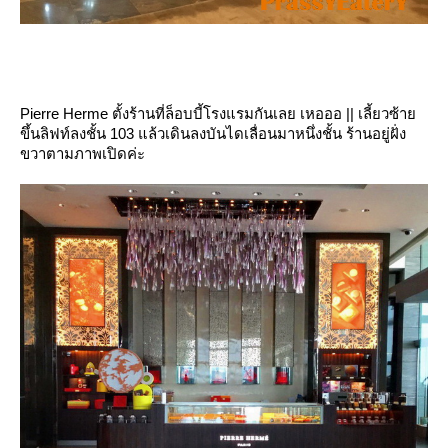
Pierre Herme ตั้งร้านที่ล็อบบี้โรงแรมกันเลย เหอออ || เลี้ยวซ้า
ขึ้นลิฟท์ลงชั้น 103 แล้วเดินลงบันไดเลื่อนมาหนึ่งชั้น ร้านอยู่ฝั่ง
ขวาตามภาพเปิดค่ะ