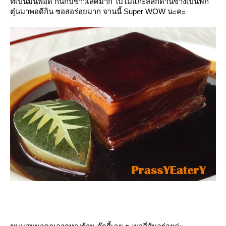
ที่เป็นมันพอดี กินกับข้าวเลิศมาก ใบไม้แกะสลักด้านข้างเป็นฟัก
ตุ๋นมาพอดีกิน ซอสอร่อยมาก จานนี้ Super WOW นะคะ