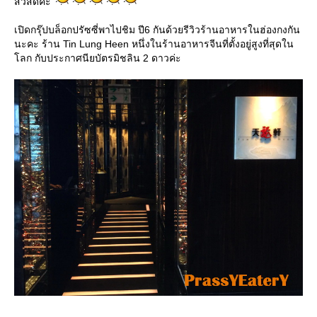
สวัสดีค่ะ
เปิดกรุ๊ปบล็อกปรัซซี่พาไปชิม ปี6 กันด้วยรีวิวร้านอาหารในฮ่องกงกัน
นะคะ ร้าน Tin Lung Heen หนึ่งในร้านอาหารจีนที่ตั้งอยู่สูงที่สุดใน
ลก กับประกาศนียบัตรมิชลิน 2 ดาวค่ะ