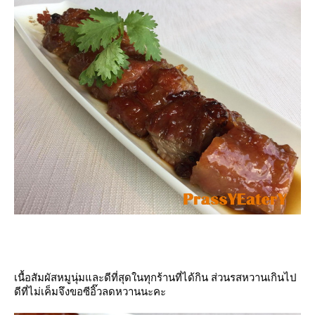
เนื้อสัมผัสหมูนุ่มและดีที่สุดในทุกร้านที่ได้กิน ส่วนรสหวานเกินไป
ดีที่ไม่เค็มจึงขอซีอิ๊วลดหวานนะคะ