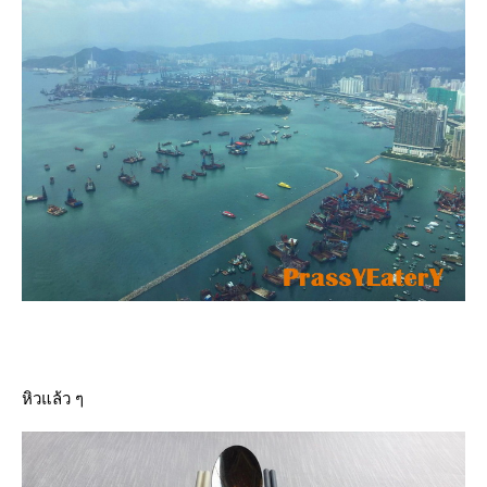
หิวแล้ว ๆ