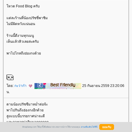
หวต Food Blog ครับ
ต่ละร้านที่น้องปรัซซี่พาชิม
ไม่มีผิดหวังแน่นอน
ร้านนี้ดีงามทุกเมนู
เห็นแล้วหิวเลยล่ะครับ
พาไปไกลถึงฮ่องกงด้ว
ดย:
กะว่าก๋า
25 กันยายน 2559 23:20:06
น.
ตามน้องปรัซซีมาหม่ำต่อจ้ะ
พาไปกินถึงฮ่องกงอีกด้ว
สูงแบบนี้บรรยกาศน่าจะดี
ละอาหารน่ากินมากกกกกก
BlogGang.com ใช้คุกกี้เพื่อพัฒนาประสบการณ์การใช้งานของคุณ
อ่านเพิ่มเติมได้ที่นี่