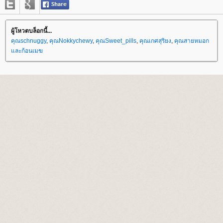
ผู้โหวตบล็อกนี้...
คุณschnuggy
,
คุณNokkychewy
,
คุณSweet_pills
,
คุณเกศสุริยง
,
คุณสายหมอก
ละก้อนเมฆ