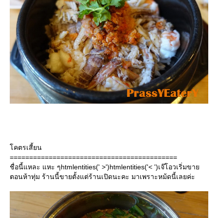
คตรเสี้ยน
===========================================
ชื่อนี้แหละ แหะ ๆhtmlentities(' >')htmlentities('< ')เจ๊โอวเริ่มขา
ตอนห้าทุ่ม ร้านนี้ขายตั้งแต่ร้านเปิดนะคะ มาเพราะหม้ดนี้เลยค่ะ