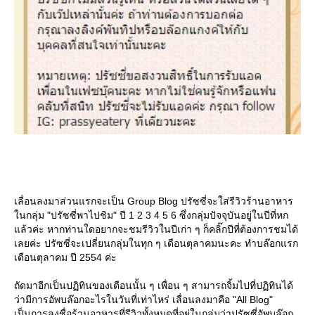
เลื่อนลงมาส่วนแรกจะเป็น Group Blog ปรัซซี่จะใส่รีวิวร้านอาหาร
นกลุ่ม "ปรัซซี่พาไปชิม" ปี 1 2 3 4 5 6 ซึ่งกลุ่มปัจจุบันอยู่ในปีที่หก
ล้วค่ะ หากท่านใดอยากจะชมรีวิวในปีเก่า ๆ ก็คลิ๊กปีที่ต้องการชมได้
เลยค่ะ ปรัซซี่จะเปลี่ยนกลุ่มในทุก ๆ เดือนตุลาคมนะคะ ทำบล๊อกแรก
เดือนตุลาคม ปี 2554 ค่ะ
ถัดมาอีกเป็นปฏิทินของเดือนนั้น ๆ เพื่อน ๆ สามารถจิ้มไปที่ปฏิทินได้
ว่ามีการอัพบล๊อกอะไรในวันที่เท่าไหร่ เลื่อนลงมาคือ "All Blog"
เป็นการลงชื่อร้านอาหารที่รีวิวทั้งหมดที่อยู่ในกลุ่มว่าปรัซซี่อัพบล๊อก