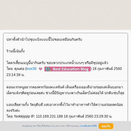
ปลาทั้งตัวนำไปชุบแป้งแบบนี้ไม่ชอบเหมือนกันครับ
ร้านนี้เน้นกั้ง
คตรเสี้ยนเมนูนี้น่ากินครับ ชอบพวกประเภทน้ำแกงๆ หรือมีซุปอยู่แล้ว
ดย: คุณต่อ (
toor36
) 18 กุมภาพันธ์ 2560
23:14:39 น.
ตอนแรกหนูอยากลองครกร้อนทะเลจันท์ เห็นเครื่องเยอะดีน่าอร่อยแต่เห็นบอกมา
เผ็ดๆแห้งๆคิดดูก่อนเลยค่ะ ช่วงนี้มีปัญหากะเพาะกินเผ็ดๆไม่ค่อยได้ ปกติแซ่บก็ลุ
อบเสียดายกั้ง วัตถุดิบดี แต่เอาลวกทิ้งไว้มาทำอาหารทำให้ความอร่อยลดน้อ
ลงจริงค่ะ
ดย: Nokkjipjip IP: 110.169.231.188 18 กุมภาพันธ์ 2560 23:29:30 น.
BlogGang.com ใช้คุกกี้เพื่อพัฒนาประสบการณ์การใช้งานของคุณ
อ่านเพิ่มเติมได้ที่นี่
ปรัซซี่ Review Food Blog