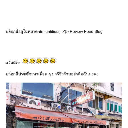
บล็อกนี้อยู่ในหมวดhtmlentities(' >')> Review Food Blog
สวัสดีค่ะ
บล็อกนี้ปรัซซี่จะพาเพื่อน ๆ มารีวิวร้านอย่าลืมฉันนะคะ