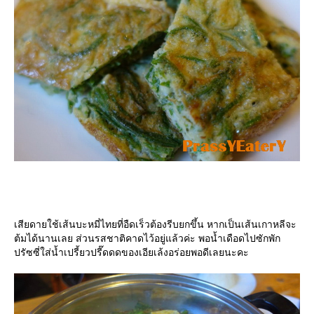
เสียดายใช้เส้นบะหมี่ไทยที่อืดเร็วต้องรีบยกขึ้น หากเป็นเส้นเกาหลีจะ
ต้มได้นานเลย ส่วนรสชาติคาดไว้อยู่แล้วค่ะ พอน้ำเดือดไปซักพัก
ปรัซซี่ใส่น้ำเปรี้ยวปรี๊ดดดของเอียเล้งอร่อยพอดีเลยนะคะ