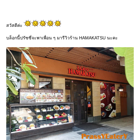
สวัสดีค่ะ
บล็อกนี้ปรัซซี่จะพาเพื่อน ๆ มารีวิวร้าน HAMAKATSU นะคะ