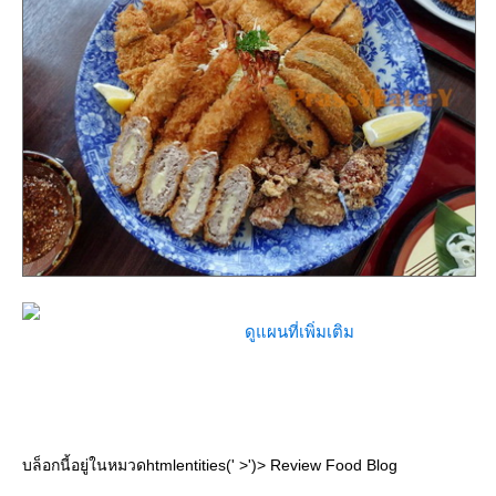
ดูแผนที่เพิ่มเติม
บล็อกนี้อยู่ในหมวดhtmlentities(' >')> Review Food Blog