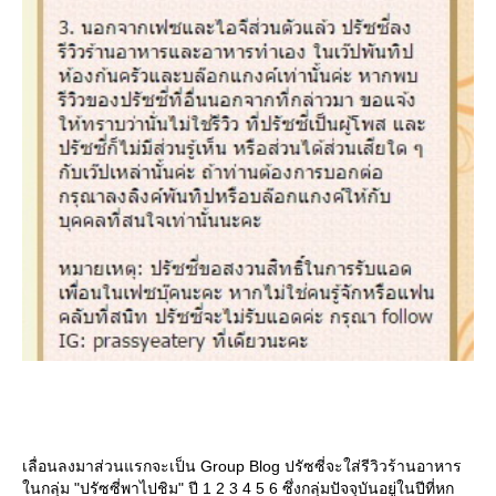
เลื่อนลงมาส่วนแรกจะเป็น Group Blog ปรัซซี่จะใส่รีวิวร้านอาหาร
นกลุ่ม "ปรัซซี่พาไปชิม" ปี 1 2 3 4 5 6 ซึ่งกลุ่มปัจจุบันอยู่ในปีที่หก