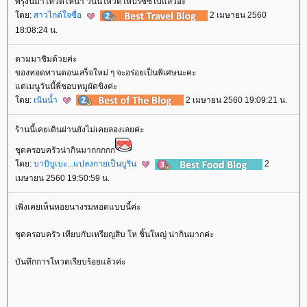
พรุ่งนี้มาโหวตให้น้า วันนี้โหวตให้ปรัซซี่ไปแล้วอ้ะ
ดย:
สาวไกด์ใจซื่อ
2 เมษายน 2560
18:08:24 น.
ตามมาชิมด้วยค่ะ
ของทอดทานตอนเสร็จใหม่ ๆ จะอร่อยเป็นพิเศษนะคะ
ต่เมนูวันนี้พี่ชอบหมูผัดขิงค่ะ
ดย:
เนินน้ำ
2 เมษายน 2560 19:09:21 น.
ร้านนี้เคยเดินผ่านยังไม่เคยลองเลยค่ะ
ชุดครอบครัวน่ากินมากกกกก
ดย:
บาบิบูเบะ...แปลงกายเป็นบูริน
2
เมษายน 2560 19:50:59 น.
เพิ่งเคยเห็นหอยนางรมทอดแบบนี้ค่ะ
ชุดครอบครัว เทียบกับเหรียญสิบ โห ชิ้นใหญ่ น่ากินมากค่ะ
บันทึกการโหวตเรียบร้อยแล้วค่ะ