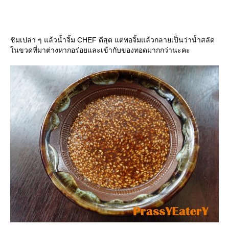
ชิมเปล่า ๆ แล้วน้ำจิ้ม CHEF ดีสุด แต่พอจิ้มแล้วกลายเป็นว่าน้ำสลัด
นขวดที่มาต่างหากอร่อยและเข้ากับของทอดมากกว่านะคะ