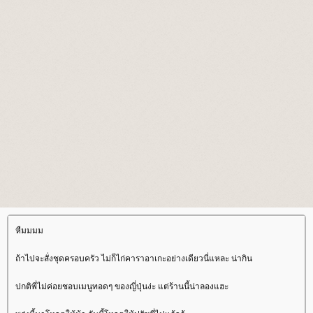
หืมมมม
ถ้าไปจะสั่งชุดครอบครัว ไม่ก็ไก่คาราอาเกะอย่างเดียวนี่แหละ น่ากิน
ปกติพี่ไม่ค่อยชอบเมนูทอดๆ ของญี่ปุ่นง่ะ แต่ร้านนี้น่าลองแฮะ