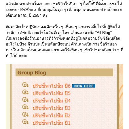
ล้วค่ะ หากท่านใดอยากจะชมรีวิวในปีเก่า ๆ ก็คลิ๊กปีที่ต้องการชมได้
เลยค่ะ ปรัซซี่จะเปลี่ยนกลุ่มในทุก ๆ เดือนตุลาคมนะคะ ทำบล๊อกแรก
เดือนตุลาคม ปี 2554 ค่ะ
ถัดมาอีกเป็นปฏิทินของเดือนนั้น ๆ เพื่อน ๆ สามารถจิ้มไปที่ปฏิทินได้
ว่ามีการอัพบล๊อกอะไรในวันที่เท่าไหร่ เลื่อนลงมาคือ "All Blog"
เป็นการลงชื่อร้านอาหารที่รีวิวทั้งหมดที่อยู่ในกลุ่มว่าปรัซซี่อัพบล๊อก
อะไรไปบ้าง ด้านบนเป็นบล๊อกปัจจุบัน ด้านล่างเป็นรายชื่อร้านอา
หารในบล๊อกทั้งหมดนะคะ อยากจะให้เพื่อน ๆ เข้าไปชมบล๊อกเก่า ๆ ที่
ทำไว้ด้วยค่ะ