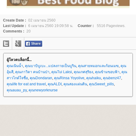
Create Date :
02 เมษายน 2560
Last Update :
6 เมษายน 2560 19:09:58 น.
Counter :
5516 Pageviews.
Comments :
20
ผู้โหวตบล็อกนี้...
คุณเนินน้ำ
,
คุณบาบิบูเบะ...แปลงกายเป็นบูริน
,
คุณสายหมอกและก้อนเมฆ
,
คุณ
อุ้มสี
,
คุณภาวิดา คนบ้านป่า
,
คุณTui Laksi
,
คุณเกศสุริยง
,
คุณข้ามขอบฟ้า
,
คุณ
สาวไกด์ใจซื่อ
,
คุณDondaran
,
คุณRinsa Yoyolive
,
คุณhaiku
,
คุณbenz47
,
คุณlife for eat and travel
,
คุณALDI
,
คุณสองแผ่นดิน
,
คุณSweet_pills
,
คุณauau_py
,
คุณnewyorknurse