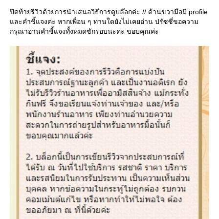
ปิดท้ายรีวิวด้วยการนำเสนอวิธีการดูบล๊อกค่ะ // ด้านขวามือมี profile
ละคำชี้แจงค่ะ หากเพื่อน ๆ ท่านใดยังไม่เคยอ่าน ปรัซซี่ขอความ
กรุณาอ่านคำชี้แจงทั้งหมดซักรอบนะคะ ขอบคุณค่ะ