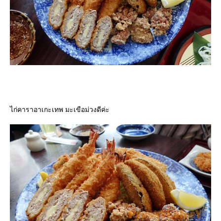
ไก่คาราอาเกะเทพ มะเขือม่วงดีค่ะ