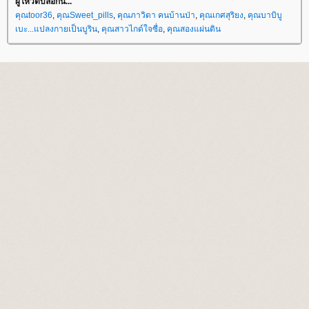
ผู้โหวตบล็อกนี้...
คุณtoor36
,
คุณSweet_pills
,
คุณภาวิดา คนบ้านป่า
,
คุณเกศสุริยง
,
คุณบาบิบู
เบะ...แปลงกายเป็นบูริน
,
คุณสาวไกด์ใจซื่อ
,
คุณสองแผ่นดิน