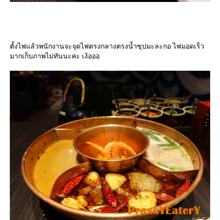
ตั้งไฟแล้วพนักงานจะจุดไฟตรงกลางตรงน้ำซุปมะละกอ ไฟมอดเร็ว
มากเก็บภาพไม่ทันนะคะ เง้อออ