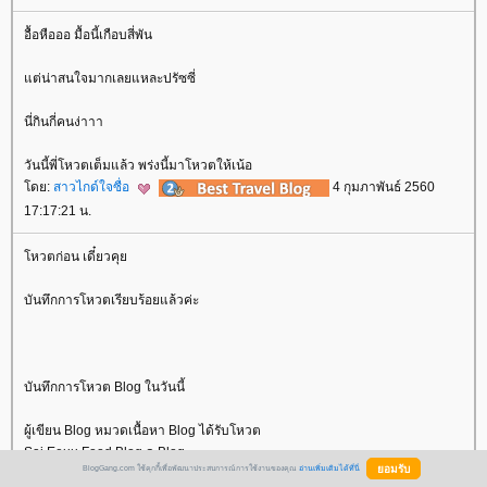
อื้อหือออ มื้อนี้เกือบสี่พัน
ต่น่าสนใจมากเลยแหละปรัซซี่
นี่กินกี่คนง่าาา
วันนี้พี่โหวตเต็มแล้ว พร่งนี้มาโหวตให้เน้อ
ดย:
สาวไกด์ใจซื่อ
4 กุมภาพันธ์ 2560
17:17:21 น.
หวตก่อน เดี๋ยวคุ
บันทึกการโหวตเรียบร้อยแล้วค่ะ
บันทึกการโหวต Blog ในวันนี้
ผู้เขียน Blog หมวดเนื้อหา Blog ได้รับโหวต
Sai Eeuu Food Blog ดู Blog
BlogGang.com ใช้คุกกี้เพื่อพัฒนาประสบการณ์การใช้งานของคุณ
อ่านเพิ่มเติมได้ที่นี่
คนผ่านทางมาเจอ Health Blog ดู Blog