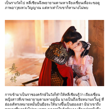
เป็นรางวัลไป หลี่เชียนจึงพยายามตามหาเจียงเซี่ยนเพื่อจะขอดู
ภาพอาวุธเทวะวิญญาณ แต่หาเท่าไรเขาก็หานางไม่พบ
การเข้ามาเป็นราชองครักษ์ในวังก็ทำให้หลี่เชียนรู้ว่า เจียงเซี่ยน
หญิงสาวที่เขาพยายามตามหาอยู่นั้น นางเป็นถึงเจียหนานจวิ้นจู่ ที่
ฮ่องเต้ทรงหมายหมั้นปั้นมือจะให้นางขึ้นเป็นฮองเฮา มิน่าเขาถึง