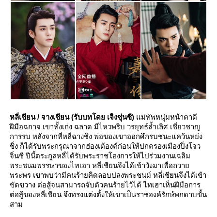
หลี่เชียน / จางเชียน (รับบทโดย เจิงซุ่นซี)
แม่ทัพหนุ่มหน้าตาดี
ฝีมือฉกาจ เขาทั้งเก่ง ฉลาด มีไหวพริบ วรยุทธ์ล้ำเลิศ เชี่ยวชาญ
การรบ หลังจากที่หลี่ฉางชิง พ่อของเขาออกศึกรบชนะแคว้นหย่ง
ชิ่ง ก็ได้รับพระกรุณาจากฮ่องเต้องค์ก่อนให้ปกครองเมืองปิ่งโจว
จิ่นซี ปีนี้ตระกูลหลี่ได้รับพระราชโองการให้ไปร่วมงานเฉลิม
พระชนมพรรษาของไทเฮา หลี่เชียนจึงได้เข้าวังมาเพื่อถวาย
พระพร เขาพบว่ามีคนร้ายคิดลอบปลงพระชนม์ หลี่เชียนจึงได้เข้า
ขัดขวาง ต่อสู้จนสามารถจับตัวคนร้ายไว้ได้ ไทเฮาเห็นฝีมือการ
ต่อสู้ของหลี่เชียน จึงทรงแต่งตั้งให้เขาเป็นราชองค์รักษ์พกดาบขั้น
สาม