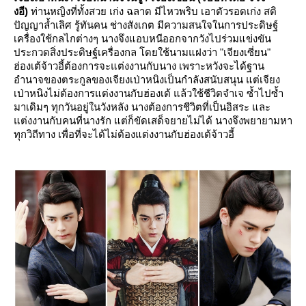
งอี)
ท่านหญิงที่ทั้งสวย เก่ง ฉลาด มีไหวพริบ เอาตัวรอดเก่ง สติ
ปัญญาล้ำเลิศ รู้ทันคน ช่างสังเกต มีความสนใจในการประดิษฐ์
เครื่องใช้กลไกต่างๆ นางจึงแอบหนีออกจากวังไปร่วมแข่งขัน
ประกวดสิ่งประดิษฐ์เครื่องกล โดยใช้นามแฝงว่า "เจียงเซี่ยน"
ฮ่องเต้จ้าวอี้ต้องการจะแต่งงานกับนาง เพราะหวังจะได้ฐาน
อำนาจของตระกูลของเจียงเป่าหนิงเป็นกำลังสนับสนุน แต่เจียง
เป่าหนิงไม่ต้องการแต่งงานกับฮ่องเต้ แล้วใช้ชีวิตจำเจ ซ้ำไปซ้ำ
มาเดิมๆ ทุกวันอยู่ในวังหลัง นางต้องการชีวิตที่เป็นอิสระ และ
แต่งงานกับคนที่นางรัก แต่ก็ขัดเสด็จยายไม่ได้ นางจึงพยายามหา
ทุกวิถีทาง เพื่อที่จะได้ไม่ต้องแต่งงานกับฮ่องเต้จ้าวอี้