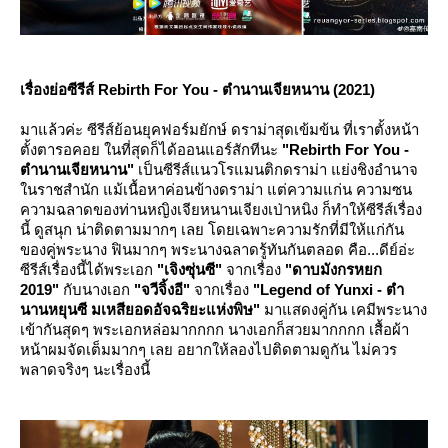
เรื่องย่อซีรีส์ Rebirth For You - ตำนานเจียหนาน (2021)
มาแล้วค่ะ ซีรีส์ย้อนยุคฟอร์มยักษ์ ดราม่าสุดเข้มข้น ที่เราตั้งหน้า
ตั้งตารอคอย ในที่สุดก็ได้ออนแอร์สักทีนะ
"Rebirth For You -
ตำนานเจียหนาน"
เป็นซีรีส์แนวโรแมนติกดราม่า แย่งชิงอำนาจ
ในราชสำนัก แม้เนื้อหาค่อนข้างดราม่า แต่ความแก่น ความซน
ความฉลาดของท่านหญิงเจียหนานเจียงเป่าหนิง ก็ทำให้ซีรีส์เรื่อง
นี้ ดูสนุก น่าติดตามมากๆ เลย โดยเฉพาะความรักที่มีให้แก่กัน
ของคู่พระนาง ฟินมากๆ พระนางฉลาดรู้ทันกันตลอด คือ...ดีย์อ่ะ
ซีรีส์เรื่องนี้ได้พระเอก
"เจิงซุ่นซี"
จากเรื่อง
"ดาบมังกรหยก
2019"
กับนางเอก
"จวีจิ้งอี"
จากเรื่อง
"Legend of Yunxi - ตำ
นานหยุนซี มเหสียอดอัจฉริยะแห่งพิษ"
มาแสดงคู่กัน เคมีพระนาง
เข้ากันสุดๆ พระเอกหล่อมากกกก นางเอกก็สวยมากกกก เสื้อผ้า
หน้าผมจัดเต็มมากๆ เลย อยากให้ลองไปติดตามดูกัน ไม่ควร
พลาดจริงๆ นะเรื่องนี้