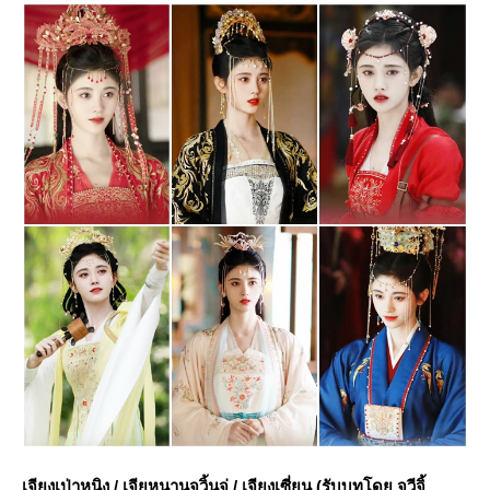
เจียงเป่าหนิง / เจียหนานจวิ้นจู่ / เจียงเซี่ยน (รับบทโดย จวีจิ้