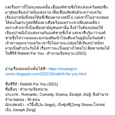
แต่เรื่องราวก็ไม่จบลงแค่นั้น เมื่อองค์ชายชิ่งไท่แห่งแคว้นหย่งชิ่ง
มาสู่ขอเจียงเป่าหนิงแต่งงาน เพื่อเชื่อมสัมพันธ์ระหว่างแคว้น
เจียงเป่าหนิงจึงขอให้หลี่เชียนพานางหนีไป แต่เขาก็ไม่อาจปล่อย
ให้คนในตระกูลหลี่ต้องมาเดือดร้อนเพราะเขาเพียงคนเดียว
เพราะตัวเขาก็เป็นเพียงสามัญชนเท่านั้น จึงจำใจต้องปล่อยให้
เจียงเป่าหนิงไปแต่งงานกับองค์ชายชิ่งไท่ แต่เขาสืบรู้มาว่าองค์
ชายชิ่งไท่วางแผนจะยกกองทัพเข้าโจมตีแคว้นมู่อันในวันส่งตัว
เจ้าสาวออกจากแคว้น เขาจึงไม่อาจจะปล่อยให้เจียงเป่าหนิงก
ลายเป็นตัวประกันได้ เรื่องราวจะเป็นอย่างไรต่อไป ติดตามชมได้
ในซีรีส์ Rebirth For You - ตำนานเจียหนาน (2021)
อ่านเรื่องย่อฉบับเต็มได้ที่ :
https://reuangyor-
series.blogspot.com/2021/10/rebirth-for-you.html
ชื่อซีรีส์ : Rebirth For You (2021)
ชื่ออื่นๆ : ตำนานเจียหนาน
ประเภท : Romantic, Comedy, Drama, ย้อนยุค, ต่อสู้, ชิงอำนาจ
จำนวนตอน : 40 ตอน
นักแสดงนำ : จวีจิ้งอี(Ju Jingyi), เจิงซุ่นซี(Zeng Shunxi,โจเซฟ
เจิง, Joseph Zeng)