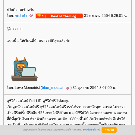
สวัสดียามเช้าครับ
โดย:
กะว่าก๋า
31 ตุลาคม 2564 6:29:01 น.
@กะว่าก๋า
แบบนี้... ให้เรียนที่บ้านน่าจะดีที่สุดแล้วค่ะ
โดย: Love Memoirist (
blue_medsai
) 31 ตุลาคม 2564 8:07:09 น.
ดูซีรีย์ออนไลน์ Full HD ดูซีรีย์ฟรี ไม่สะดุด
เว็บดูหนังออนไลน์ฟรี ดูซีรีย์ออนไลน์ฟรี เราได้รวบรวมหนังทุกประเทศ ไม่ว่าจะ
เป็น ซีรีย์ฝรั่ง ซีรีย์จีน ซีรีย์เกาหลี ซีรีย์ไทย และมีซีรีย์ให้เลือกหลากหลาย คุณภาพ
ที่ดีที่สุดในไทย ด้วยตัวเลือกความคมชัด 1080p ที่ไม่มีเว็บใหนกล้าทำ จึงทำให้
เราเป็นที่ 1 เว็บดูหนังที่ชัดที่สุดในประเทศ ณ ขณะนี้ นอกจากนั้นเว็บเราก็ยังเสาะ
BlogGang.com ใช้คุกกี้เพื่อพัฒนาประสบการณ์การใช้งานของคุณ
อ่านเพิ่มเติมได้ที่นี่
หาหนังเก่าที่ไม่มีใครมี และ ลงหนังใหม่ใหม่ให้ไวกว่าใคร ทุกวันทีมงานทุกคน