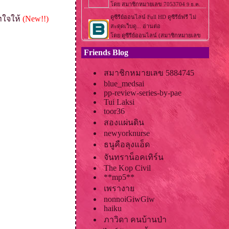
ทใจให้
(New!!)
Friends Blog
สมาชิกหมายเลข 5884745
blue_medsai
pp-review-series-by-pae
Tui Laksi
toor36
สองแผ่นดิน
newyorknurse
ธนูคือลุงแอ็ด
จันทราน็อคเทิร์น
The Kop Civil
**mp5**
เพรางา
nonnoiGiwGiw
haiku
ภาวิดา คนบ้านป่า