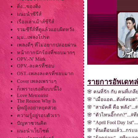
ติ่ง...ของติ่ง
นะนำซีรีส์
เรื่องเล่าเม้าส์ซีรีส์
รวมซีรีส์ที่ดูแล้วแอบผิดหวัง
มุม...เพลงโปรด
เพลงดีๆ ที่ไม่อยากปล่อยผ่าน
หน้ากากนักร้องที่ชอบมากๆ
OPV.-N' Mark
OPV.-ละครที่ชอบ
OST.-เพลงละครที่ชอบมาก
รายการอัพเดทล่า
Cover เพลงเพราะๆ
ก็เพราะเธอดีแบบนี้ไง
🌸
คนที่รัก กับ คนที่เกล
Love Memoirist
🌸
"เมื่อแอด...ตังค์หมด
The Reason Why Is
🌸
"สามัคคี คือ พลัง"..
ผู้หญิงอย่าหยุดสว
🌸
"ตัวไหนอิ๊กกก?"...#ท
ความรู้อยู่รอบตัวเรา
🌸
"April Fool Day 1st".
ปัญหาชวนคิด
🌸
"ต้นเดือนแล้ว...กระแ
นะนำเว็บไซต์
🌸
"รู้จุดอ่อน"...#ทีมแอ