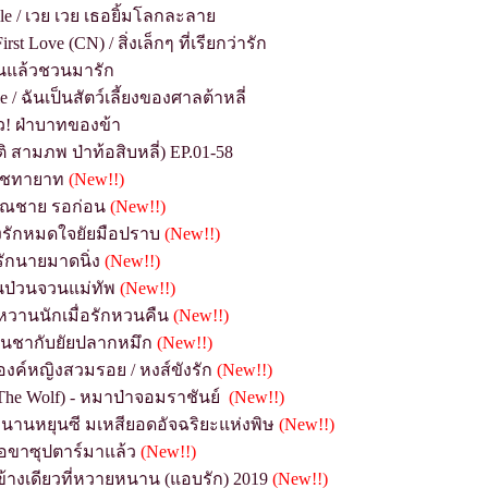
ile / เวย เวย เธอยิ้มโลกละลา
irst Love (CN) / สิ่งเล็กๆ ที่เรียกว่ารัก
วนแล้วชวนมารัก
le / ฉันเป็นสัตว์เลี้ยงของศาลต้าหลี่
้ว! ฝ่าบาทของข้า
ิ สามภพ ป่าท้อสิบหลี่)
EP.01-58
รัชทายาท
(New!!)
/ คุณชาย รอก่อน
(New!!)
ิ๊งรักหมดใจยัยมือปราบ
(New!!)
รักนายมาดนิ่ง
(New!!)
ยินป่วนจวนแม่ทัพ
(New!!)
 หวานนักเมื่อรักหวนคืน
(New!!)
ย็นชากับยัยปลากหมึก
(New!!)
 องค์หญิงสวมรอย / หงส์ขังรัก
(New!!)
(The Wolf) - หมาป่าจอมราชันย์
(New!!)
ตำนานหยุนซี มเหสียอดอัจฉริยะแห่งพิษ
(New!!)
มอขาซุปตาร์มาแล้ว
(New!!)
กข้างเดียวที่หวายหนาน (แอบรัก) 2019
(New!!)