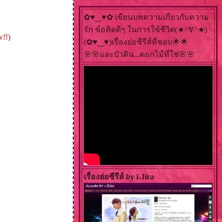
✿♥‿♥✿ เขียนบทความเกี่ยวกับความ
รัก ข้อคิดดีๆ ในการใช้ชีวิต(★^∀^★)
!!)
(✿♥‿♥)เรื่องย่อซีรีส์ที่ชอบ🌟🌟
🌸🌸และบัวดิน...ดอกไม้ที่ใช่🌸🌸
เรื่องย่อซีรีส์ by i-Jira