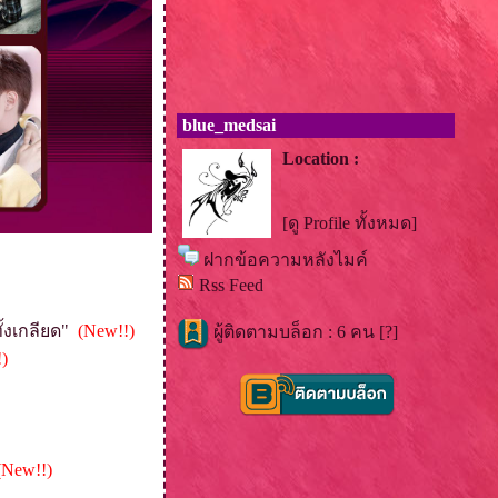
blue_medsai
Location :
[ดู Profile ทั้งหมด]
ฝากข้อความหลังไมค์
Rss Feed
ั้งเกลียด"
(New!!)
ผู้ติดตามบล็อก : 6 คน [
?
]
)
(New!!)