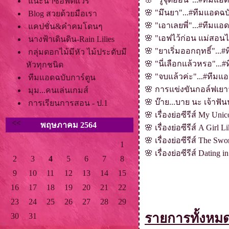
นะนำซอฟต์แวร์
🌸
"มึนยา"...#ทีมแอดฉบั
Blog สวยด้วยมือเรา
🌸
"เอาเลยพี่"...#ทีมแอ
คปชั่น&คำคมโดนๆ
🌸
"เอฟไว้ก่อน แม่สอนไว
นางฟ้าเดินดิน-Rain Lilies
🌸
"ยาเริ่มออกฤทธิ์"...
กลุ่มดอกไม้มีหัว ไม้ประดับมี
🌸
"นี่เลือกแล้วหรอ"...
หัวทุกชนิด
🌸
"จบแล้วค่ะ"...#ทีมแอ
ทีมแอดฉบับการ์ตูน
🌸
การแข่งขันกอล์ฟเยาวช
มุม...คนเล่นเกมส์
🌸
บ๊าย...บาย นะ เจ้าฟั
การเรียนการสอน - ป.1
🌸
เรื่องย่อซีรีส์ My Uni
<<
พฤษภาคม 2564
🌸
เรื่องย่อซีรีส์ A Girl L
🌸
เรื่องย่อซีรีส์ The S
1
🌸
เรื่องย่อซีรีส์ Dating 
2
3
4
5
6
7
8
9
10
11
12
13
14
15
16
17
18
19
20
21
22
23
24
25
26
27
28
29
รายการทั้งหม
30
31