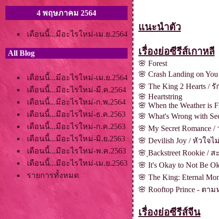
4 พฤษภาคม 2564
นะนำตัว
เดือนนี้...มีอะไรใหม่-เม.ย.2564
เรื่องย่อซีรีส์เกาหลี
All Blog
🌸
Forest
🌸
Crash Landing on You 
เดือนนี้...มีอะไรใหม่-เม.ย.2564
🌸
The King 2 Hearts / รั
เดือนนี้...มีอะไรใหม่-มี.ค.2564
🌸
Heartstring
เดือนนี้...มีอะไรใหม่-ก.พ.2564
🌸
When the Weather is F
เดือนนี้...มีอะไรใหม่-ธ.ค.2563
🌸
What's Wrong with Sec
เดือนนี้...มีอะไรใหม่-ก.ค.2563
🌸
My Secret Romance / 
เดือนนี้...มีอะไรใหม่-มิ.ย.2563
🌸
Devilish Joy / หัวใจไ
เดือนนี้...มีอะไรใหม่-พ.ค.2563
🌸
ฺBackstreet Rookie / ส
เดือนนี้...มีอะไรใหม่-เม.ย.2563
🌸
It's Okay to Not Be O
รายการทั้งหมด
🌸
The King: Eternal Mo
🌸
Rooftop Prince - ตา
เรื่องย่อซีรีส์จีน