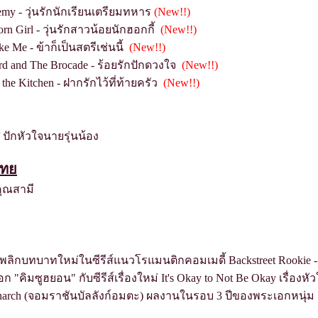
emy - วุ่นรักนักเรียนเตรียมทหาร
(New!!)
corn Girl - วุ่นรักสาวน้อยนักฮอกกี้
(New!!)
ike Me - ข้าก็เป็นสตรีเช่นนี้
(New!!)
word and The Brocade - ร้อยรักปักดวงใจ
(New!!)
in the Kitchen - ฝากรักไว้ที่ท้ายครัว
(New!!)
 ปักหัวใจนายรุ่นน้อง
รไท
คุณสามี
 พลิกบทบาทใหม่ในซีรีส์แนวโรแมนติกคอมเมดี้ Backstreet Rookie -ส
คิมซูฮยอน" กับซีรีส์เรื่องใหม่ It's Okay to Not Be Okay เรื่องหั
onarch (จอมราชันบัลลังก์อมตะ) ผลงานในรอบ 3 ปีของพระเอกหนุ่ม 