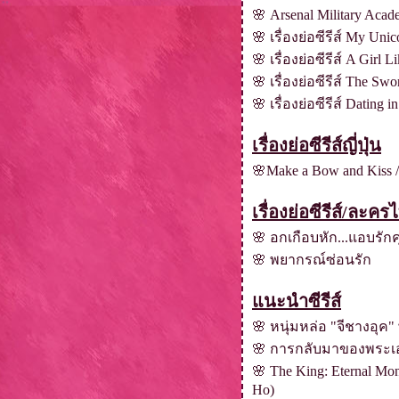
🌸
Arsenal Military Acad
🌸
เรื่องย่อซีรีส์ My Uni
🌸
เรื่องย่อซีรีส์ A Girl L
🌸
เรื่องย่อซีรีส์ The S
🌸
เรื่องย่อซีรีส์ Dating 
เรื่องย่อซีรีส์ญี่ปุ่น
🌸
Make a Bow and Kiss /
เรื่องย่อซีรีส์/ละค
🌸
อกเกือบหัก...แอบรัก
🌸
พยากรณ์ซ่อนรัก
นะนำซีรีส์
🌸
หนุ่มหล่อ "จีชางอุค"
🌸
การกลับมาของพระเอก "
🌸
The King: Eternal M
Ho)