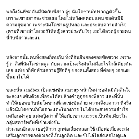
พอถึงวันที่ซอดันมีนัดกับพี่สาว จู่ๆ นัมโดซานก็ปรากฏตัวขึ้น
เพราะเขาอยากจะช่วยเธอ โดยไม่หวังผลตอบแทน ซอดันมีมี
ความสุขมาก เพราะนัมโดซานรูปหล่อ และประสบความสำเร็จ
(ตามที่เขาเล่าโอเวอร์ให้หญิงสาวประทับใจ) เธอได้อวดผู้ชายคน
นี้กับพี่สาวและแม่
หลังจากนั้น คนทั้งสองก็คบกัน ทั้งที่ฮันจีพยองคอยขัดขวาง เพราะ
รู้ว่า สิ่งที่นัมโดซานพูด กับความเป็นจริงมันไม่มีอะไรใกล้เคียงกัน
เลย แต่เขาก็หักห้ามความรู้สึกดีๆ ของคนทั้งสอง ที่ค่อยๆ งอกเง
ขึ้นมาไม่ได้
ขณะนั้น sandbox เปิดแข่งขัน start up หน้าใหม่ ซอดันมีตัดสินใจ
จะลงแข่งขันด้วยเพื่อจะได้ลบล้างคำดูถูกของพี่สาว และที่นั่น
ทำให้เธอพบกับนัมโดซานที่ลงแข่งขันด้วย ความจึงแตกว่า ที่จริง
ล้วนัมโดซานก็ยังเตาะแตะในวงการ ไม่ได้ประสบความสำเร็จ
เหมือนคำคุย แต่หญิงสาวก็ให้อภัยเขา และรวมเป็นทีมเดียวใน
กลุ่มสตาร์ทอัพที่เข้าแข่งขัน
ส่วนวอนอินแจ เธอรู้สึกว่า ถูกพ่อเลี้ยงหลอกใช้ เมื่อพ่อเลี้ยงจะส่ง
เสริมลูกชายของตัวเองที่เป็นลูกติด และขับไล่ไสส่งเธอไปดูแล