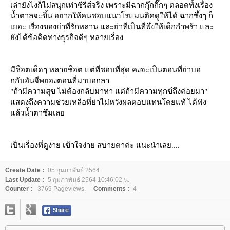
เล่ายังไงก็ไม่สนุกเท่าซีรีส์จริง เพราะมีฉากกุ๊กกิ๊กๆ ตลอดทั้งเรื่อง
น้ำตาลจะขึ้น อยากให้คนชอบแนวโรแมนติคดูให้ได้ ฉากซึ้งๆ ก็
เยอะ เรื่องของย่าที่รักหลาน และย่าที่เป็นที่พึ่งให้เด็กกำพร้า และ
ังได้ข้อคิดทางธุรกิจดีๆ หลายเรื่อง
มีช็อตเด็ดๆ หลายช็อต แต่ที่ชอบที่สุด คงจะเป็นตอนที่ย่าบอ
กกับฮันจีพยองตอนที่มาบอกลา
"ถ้ามีความสุข ไม่ต้องกลับมาหา แต่ถ้ามีความทุกข์ถึงค่อยมา"
สดงถึงความช่วยเหลือที่ย่าไม่หวังผลตอบแทนโดยแท้ ได้ฟัง
ล้วน้ำตาซึมเล
เป็นเรื่องที่ดูง่าย เข้าใจง่าย สบายตาค่ะ แนะนำเลย....
Create Date :
05 กุมภาพันธ์ 2564
Last Update :
5 กุมภาพันธ์ 2564 10:46:02 น.
Counter :
3769 Pageviews.
Comments :
4