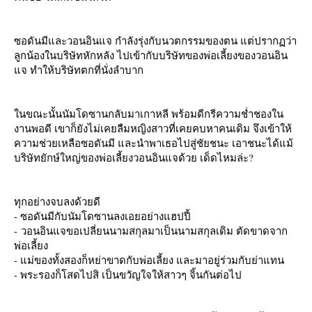
ซอดันมีและวอนอินแจ กำลังรุ่งกับนวตกรรมของตน แต่ปรากฏว่า
ลูกน้องในบริษัทหักหลัง ไปเข้ากับบริษัทของพ่อเลี้ยงของวอนอิน
จ ทำให้บริษัทตกที่นั่งลำบาก
นขณะนั้นนัมโดซานกลับมาเกาหลี พร้อมดีกรีความช่ำชองใน
งานพอดี เขาก็ยังไม่เคยลืมหญิงสาวที่เคยคบหาคนเดิม จึงเข้าให้
ความช่วยเหลือซอดันมี และนำพาเธอไปสู่ชัยชนะ เอาชนะได้แม้
บริษัทยักษ์ใหญ่ของพ่อเลี้ยงวอนอินแจด้วย เด็ดไหมล่ะ?
ทุกอย่างจบลงด้วยดี
- ซอดันมีกับนัมโดซานลงเอยอย่างแฮปปี้
- วอนอินแจขอเปลี่ยนนามสกุลมาเป็นนามสกุลเดิม ตัดขาดจาก
พ่อเลี้ยง
- แม่ของทั้งสองก็หย่าขาดกับพ่อเลี้ยง และมาอยู่ร่วมกับย่าแทน
- พระรองก็โสดไปสิ เป็นขวัญใจให้สาวๆ จิ้นกันต่อไป