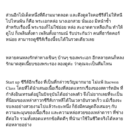
ส่วนอีกไม้เด็ดหนึ่งที่ดีงามมาตลอด และดึงดูดใจคอซีรีส์ไม่ให้หนี
ไปไหนพ้น ก็คือ พระเอกหล่อ นางเอกสวย นั่นเอง มิหนำซ้ำ
สำหรับเรื่องนี้ พระรองก็ไม่ใช่ย่อย หล่อ สะอาดตาเหลือเกิน ทำให้
ดูไป ก็เพลินทั้งตา เพลินทั้งอารมณ์ รับประกันว่า คนที่ฮาร์ดคอร์
หน่อย สามารถดูซีรีส์เรื่องนี้จบได้ในรวดเดียวเล
หลายคนหลงรักท่าทางเขินๆ บ้านๆ ของพระเอก อีกหลายคนก็หลง
รักมาดสุดเนี้ยบของพระรอง ลองดูค่ะ ว่าคุณจะเป็นทีมไหน
Start up ซีรีส์อีกเรื่อง ที่เป็นที่กล่าวขวัญมากมาย ไม่แพ้ Itaewon
Class โดยที่ได้นำเสนอเนื้อเรื่องที่สอดแทรกเรื่องของสตาร์ทอัพ ที่
กำลังอินเทรนด์อยู่ในปัจจุบันได้อย่างลงตัว จึงไม่ยากเลยที่จะเป็น
ที่นิยมของเหล่าสาวกซีรีส์เกาหลีได้ในเวลาอันรวดเร็ว แม้เรื่องจะ
จบลงอย่างสวยงามไปแล้วระยะหนึ่ง ก็ยังมีคนพูดถึงเสมอๆ กับ
ความละมุนของเนื้อเรื่อง และความหล่อสวยของเหล่าดารา ที่ช่าง
ดีต่อใจ รวมทั้งสอดแทรกข้อคิดดีๆ ที่นำมาใช้ในชีวิตจริงได้หลา
ต่อหลายอย่าง