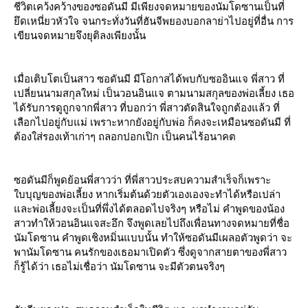
ชีวิตเคว้งคว้างของซอดันมี มีเพียงจดหมายของนัมโดซานเป็นที่
ึดเหนี่ยวหัวใจ จนกระทั่งวันที่ฮันจีพยองบอกลาย่าไปอยู่ที่อื่น การ
เขียนจดหมายจึงยุติลงเพียงนั้น
เมื่อเติบโตเป็นสาว ซอดันมี มีโอกาสได้พบกับซออินแจ พี่สาว ที่
เปลี่ยนนามสกุลใหม่ เป็นวอนอินแจ ตามนามสกุลของพ่อเลี้ยง เธอ
ได้รับการดูถูกจากพี่สาว ที่บอกว่า พี่สาวตัดสินใจถูกต้องแล้ว ที่
เลือกไปอยู่กับแม่ เพราะหากยังอยู่กับพ่อ ก็คงจะเหมือนซอดันมี ที่
ต้องใส่รองเท้าเก่าๆ ถลอกปอกเปิก เป็นคนไร้อนาคต
ซอดันมีก็พูดย้อนพี่สาวว่า ที่พี่สาวประสบความสำเร็จก็เพราะ
บบุญของพ่อเลี้ยง หากเริ่มต้นด้วยตัวเองเองจะทำได้หรือเปล่า
ละพ่อเลี้ยงจะเป็นที่พึ่งได้ตลอดไปจริงๆ หรือไม่ คำพูดของน้อง
สาวทำให้วอนอินแจสะอึก จึงพูดเลยไปถึงเพื่อนทางจดหมายที่ชื่อ
นัมโดซาน คำพูดเชิงหมิ่นแบบนั้น ทำให้ซอดันมีเผลอตัวพูดว่า จะ
พานัมโดซาน คนรักของเธอมาเปิดตัว ซึ่งดูจากสายตาของพี่สาว
ก็รู้ได้ว่า เธอไม่เชื่อว่า นัมโดซาน จะมีตัวตนจริงๆ