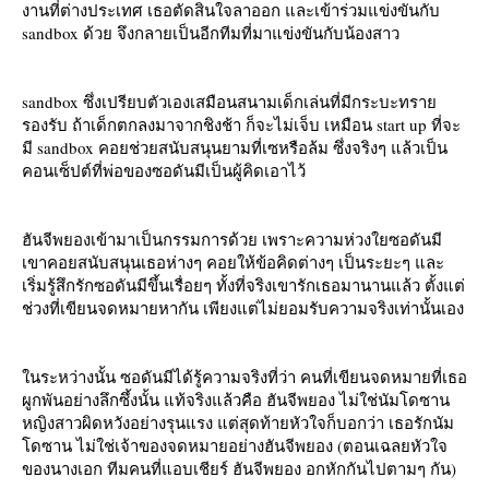
งานที่ต่างประเทศ เธอตัดสินใจลาออก และเข้าร่วมแข่งขันกับ
sandbox ด้วย จึงกลายเป็นอีกทีมที่มาแข่งขันกับน้องสาว
sandbox ซึ่งเปรียบตัวเองเสมือนสนามเด็กเล่นที่มีกระบะทรา
รองรับ ถ้าเด็กตกลงมาจากชิงช้า ก็จะไม่เจ็บ เหมือน start up ที่จะ
มี sandbox คอยช่วยสนับสนุนยามที่เซหรือล้ม ซึ่งจริงๆ แล้วเป็น
คอนเซ็ปต์ที่พ่อของซอดันมีเป็นผู้คิดเอาไว้
ฮันจีพยองเข้ามาเป็นกรรมการด้วย เพราะความห่วงใยซอดันมี
เขาคอยสนับสนุนเธอห่างๆ คอยให้ข้อคิดต่างๆ เป็นระยะๆ และ
เริ่มรู้สึกรักซอดันมีขึ้นเรื่อยๆ ทั้งที่จริงเขารักเธอมานานแล้ว ตั้งแต่
ช่วงที่เขียนจดหมายหากัน เพียงแต่ไม่ยอมรับความจริงเท่านั้นเอง
นระหว่างนั้น ซอดันมีได้รู้ความจริงที่ว่า คนที่เขียนจดหมายที่เธอ
ผูกพันอย่างลึกซึ้งนั้น แท้จริงแล้วคือ ฮันจีพยอง ไม่ใช่นัมโดซาน
หญิงสาวผิดหวังอย่างรุนแรง แต่สุดท้ายหัวใจก็บอกว่า เธอรักนัม
ดซาน ไม่ใช่เจ้าของจดหมายอย่างฮันจีพยอง (ตอนเฉลยหัวใจ
ของนางเอก ทีมคนที่แอบเชียร์ ฮันจีพยอง อกหักกันไปตามๆ กัน)