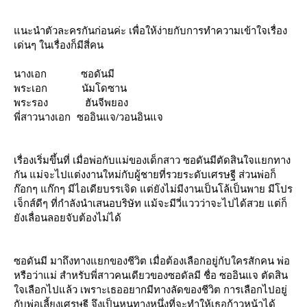
นะนำตัวละครกันก่อนค่ะ เพื่อให้ง่ายกับการทำความเข้าใจเรื่อง
เด่นๆ ในเรื่องก็มีสี่คน
นางเอก ซอดันมี
พระเอก นัมโดซาน
พระรอง ฮันจีพยอง
พี่สาวนางเอก ซออินแจ/วอนอินแจ
เรื่องเริ่มขึ้นที่ เมื่อพ่อกับแม่ของเด็กสาว ซอดันมีตัดสินใจแยกทาง
กัน แม่จะไปแต่งงานใหม่กับผู้ชายที่รวยระดับเศรษฐี ส่วนพ่อก็
ก๊อกๆ แก๊กๆ มีไอเดียบรรเจิด แต่ยังไม่มีงานเป็นโล้เป็นพาย มีโปร
เจ็กส์ดีๆ ที่กำลังนำเสนอบริษัท แม้จะมีวี่แววว่าจะไปได้สวย แต่ก็
ังเลื่อนลอยจับต้องไม่ได้
ซอดันมี มาถึงทางแยกของชีวิต เมื่อต้องเลือกอยู่กับใครสักคน พ่อ
หรือว่าแม่ สำหรับพี่สาวคนเดียวของซอดัลมี ชื่อ ซออินแจ ตัดสิน
จเลือกไปแล้ว เพราะเธออยากมีทางลัดของชีวิต การเลือกไปอยู่
กับพ่อเลี้ยงเศรษฐี จึงเป็นหนทางหนึ่งที่จะทำให้เธอก้าวหน้าได้