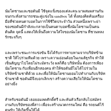
นัมโดซานและซอดันมี ใช้จุดแข็งของแต่ละคน มาผสมผสานกัน
จนกระทั่งสามารถชนะคู่แข่งใน sandbox ได้ ทั้งสองคิดค้นเครื่อง
มือที่ช่วยคนตาบอดในการใช้ชีวิตประจำวัน ส่วนหนึ่งเพราะย่า
ของซอดันมีกำลังจะกลายเป็นคนตาบอดซึ่งนัมโดซานเป็นคน
ต้นคิด จุดนี้ แสดงให้เห็นถึงความใส่ใจของนัมโดซาน ที่ชวนหลง
รักซะจริงๆ
ละเพราะชนะการแข่งขัน จึงได้รับการทาบทามจากบริษัทข้าม
ชาติ ให้ไปร่วมทีมด้วย เพราะความอ่อนด้อยในเกมส์ธุรกิจ ทำให้
เซ็นสัญญาไปโดยไม่ระมัดระวัง ผลก็คือ บริษัทนั้น ต้องการเพียง
นัมโดซาน กับเพื่อนอีกสองคน ทำให้ซอดันมีไม่ได้ไปร่วมใน
บริษัทข้ามชาติด้วย และเพื่อให้นัมโดซานยอมไปทำงานกับบริษัท
ข้ามชาติ ซอดันมีจึงบอกเลิกเขา สร้างความเสียใจให้นัมโดซาน
อย่างยิ่ง
สำหรับซอดันมี เธอยอมลดศักดิ์ศรี และหันหัวเรือกลับไปสมัคร
งานกับบริษัทของพี่สาว เพื่อจะสร้างนวตกรรมใหม่ คือ รถยนต์ไร้
คนขับ ให้เกิดขึ้นให้ได้