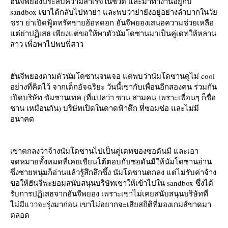
ฮันจีพยองประสบความสำเร็จในชีวิต และมาทำงานอยู่กับ
sandbox เขาได้กลับไปหาย่า และพบว่าย่ายังอยู่อย่างลำบากในวั
ชรา ย่าเปิดฟู้ดทรัคขายฮ้อทดอก ฮันจีพยองเสนอความช่วยเหลือ
ต่ย่าปฏิเสธ เพียงแต่ขอให้พาตัวนัมโดซานมาเป็นคู่เดทให้หลาน
สาว เพื่อพาไปพบพี่สาว
ฮันจีพยองตามตัวนัมโดซานจนเจอ แต่พบว่านัมโดซานดูไม่ cool
อย่างที่คิดไว้ จากเด็กอัจฉริยะ วันนี้เขากับเพื่อนอีกสองคน ร่วมกัน
เปิดบริษัท ซัมซานเทค (ที่แปลว่า ซาน สามคน เพราะเพื่อนๆ ก็ชื่อ
ซาน เหมือนกัน) บริษัทเปิดในดาดฟ้าตึก ที่ซอมซ่อ และไม่มี
อนาคต
เขาตกลงว่าจ้างนัมโดซานไปเป็นคู่เดทของซอดันมี และเอา
จดหมายทั้งหมดที่เคยเขียนโต้ตอบกับซอดันมีให้นัมโดซานอ่าน
ซึ่งชายหนุ่มก็อ่านแล้วรู้สึกลึกซึ้ง นัมโดซานตกลง แต่ไม่รับค่าจ้าง
ขอให้ฮันจีพะยอมสนับสนุนบริษัทเขาให้เข้าไปใน sandbox ซึ่งได้
รับการปฏิเสธจากฮันจีพยอง เพราะเขาไม่เคยสนับสนุนบริษัทที่
ไม่มีแววจะรุ่งมาก่อน เขาไม่อยากจะเสียสถิติที่มองเกมส์ขาดมา
ตลอด