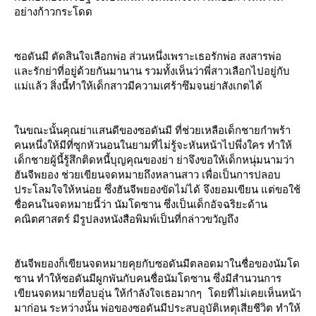
อย่างก้าวกระโดด
ซอดันมี ตัดสินใจเลือกพ่อ ส่วนหนึ่งเพราะเธอรักพ่อ สงสารพ่อ
ละรักย่าที่อยู่ด้วยกันมานาน รวมทั้งเห็นว่าพี่สาวเลือกไปอยู่กับ
ม่แล้ว สิ่งนี้ทำให้เด็กสาวมีความเศร้าซึมจนย่าสังเกตได้
นขณะนั้นคุณย่าแสนดีของซอดันมี ที่ช่วยเหลือเด็กชายกำพร้า
คนหนึ่งให้มีที่ซุกหัวนอนในยามที่ไม่รู้จะหันหน้าไปพึ่งใคร ทำให้
เด็กชายผู้นี้รู้สึกติดหนี้บุญคุณของย่า ย่าจึงขอให้เด็กหนุ่มนามว่า
ฮันจีพยอง ช่วยเขียนจดหมายถึงหลานสาว เพื่อเป็นการปลอบ
ประโลมใจให้หน่อย ซึ่งฮันจีพยองขัดไม่ได้ จึงยอมเขียน แต่ขอใช้
ชื่อคนในจดหมายนี้ว่า นัมโดซาน ซึ่งเป็นเด็กอัจฉริยะด้าน
คณิตศาสตร์ มีรูปลงหนังสือพิมพ์เป็นที่กล่าวขวัญถึง
ฮันจีพยองก็เขียนจดหมายคุยกับซอดันมีตลอดมาในชื่อของนัมโด
ซาน ทำให้ซอดันมีผูกพันกับคนชื่อนัมโดซาน ซึ่งมีสำนวนการ
เขียนจดหมายที่อบอุ่น ให้กำลังใจเธอมากๆ โดยที่ไม่เคยเห็นหน้า
มาก่อน ระหว่างนั้น พ่อของซอดันมีประสบอุบัติเหตุเสียชีวิต ทำให้