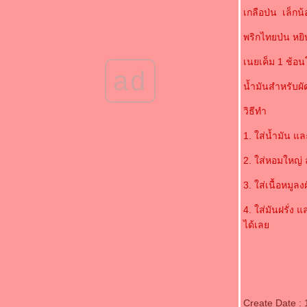
(*_*)น้ำพริกมะขามอ่อนแบบผัด(*_*)
เกลือป่น เล็กน
(*_*)ผัดไทยกุ้งสด โบราณๆ สูตรของคุณยายที่
พริกไทยป่น หยิ
บ้าน(*_*)
(*_*)ไข่ไก่งวงต้ม กินได้นะจะบอกให้ (*_*)
เนยเค็ม 1 ช้อน
ad
(*_*)น้ำชุบลูกม่วงเบา/น้ำพริกมะม่วงเบา(*_*)
(*_*)หมูผัดกะหล่ำดาว อาหารปิ่นโตไปวัดของ
น้ำมันสำหรับผั
คุณยาย(*_*)
วิธีทำ
(*_*)ข้าวผัดกุ้ง(*_*)
(*_*)กุยช่ายผัดตับหมู(*_*)
1. ใส่น้ำมัน 
(*_*)ต้มจืดผักหวานเต้าหู้หมูสับ(*_*)
2. ใส่หอมใหญ่ 
(*_*)ต้มเล้ง/เล้งแซ่บ(*_*)
(*_*)ผัดพริกแกงหมู กะหล่ำดาว(*_*)
3. ใส่เนื้อหมู
(*_*)ตำมะเขือเปราะ/ซุปมะเขือ(*_*)
(*_*)ข้าวผัดแหนมตุ้มจิ๋ว (*_*)
4. ใส่มันฝรั่ง 
(*_*)ต้มยำหัวปลากะพงน้ำใส(*_*)
ได้เล
(*_*)ผัดฟักทองใส่ไข่ เมนูเด็ก ๆ(*_*)
(*_*)ปลาจาระเม็ดขาวนึ่งเต้าเจี้ยว(*_*)
(*_*)ผัดดอกหอมใส่ตับหมู(*_*)
(*_*)ผัดโป๊ยเซียน(*_*)
(*_*)แตงไทยน้ำกะทิ(*_*)
Create Date :