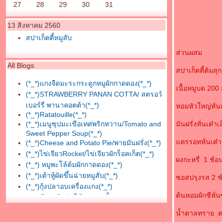
27
28
29
30
31
13 สิงหาคม 2560
สปาเก็ตตี้หมูสับ
ส่วนผสม
All Blogs
สปาเก็ตตี้ต้มสุ
(*_*)แกงจืดมะระกระดูกหมูผักกาดดอง(*_*)
เนื้อหมูบด 200 
(*_*)STRAWBERRY PANAN COTTA/ สตรอว์
เบอร์รี่ พานาคอตต้า(*_*)
หอมหัวใหญ่หั่น
(*_*)Ratatouille(*_*)
(*_*)เมนูซุปมะเขือเทศพริกหวาน/Tomato and
มันฝรั่งหั่นเต๋า
Sweet Pepper Soup(*_*)
ครรอทหั่นเต๋าเ
(*_*)Cheese and Potato Pie/พายมันฝรั่ง(*_*)
(*_*)ไข่เจียวRocket/ไข่เจียวผักร็อคเก็ต(*_*)
ผงกะหรี่ 1 ช้อ
(*_*) หมูพะโล้ต้มผักกาดดอง(*_*)
(*_*)เต้าหู้ผัดขึ้นฉ่ายหมูสับ(*_*)
ซอสปรุงรส 2 ช
(*_*)กุ้งปลาอบเครื่องแกง(*_*)
ต้นหอมผักชีหั
(*_*)ต้มกะทิหน่อไม้หมูสามชั้น(*_*)
(*_*)น้ำพริกมะอึก/น้ำชุบลูกอึก(*_*)
น้ำตาลทราย 
(*_*)แกงจืดกวางตุ้งหมูสับ(*_*)