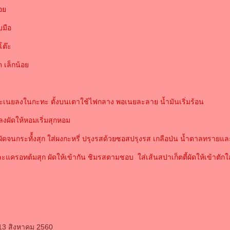
้อ
บมือ
โต๊ะ
ด เล็กน้อ
และเนยลงในกะทะ ตั้งบนเตาใช้ไฟกลาง พอเนยละลาย น้ำมันเริ่มร้อน
ลงผัดให้หอมเริ่มสุกหอม
ลงผัดจนกระทั้้งสุก ใส่ผงกะหรี่ ปรุงรสด้วยซอสปรุงรส เกลือป่น น้ำตาลทราย
และแครอทต้มสุก ผัดให้เข้ากัน ชิมรสตามชอบ ใส่เส้นสปาเก็ตตี้ผัดให้เข้าตักใ
 13 สิงหาคม 2560