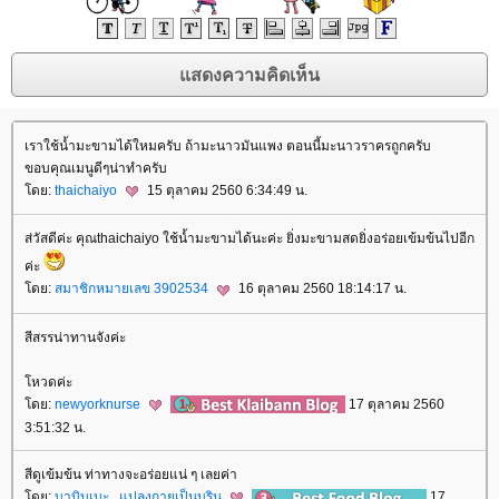
เราใช้น้ำมะขามได้ใหมครับ ถ้ามะนาวมันแพง ตอนนี้มะนาวราครถูกครับ
ขอบคุณเมนูดีๆน่าทำครับ
ดย:
thaichaiyo
15 ตุลาคม 2560 6:34:49 น.
ส่วัสดีค่ะ คุณthaichaiyo ใช้น้ำมะขามได้นะค่ะ ยิ่งมะขามสดยิ่งอร่อยเข้มข้นไปอีก
ค่ะ
ดย:
สมาชิกหมายเลข 3902534
16 ตุลาคม 2560 18:14:17 น.
สีสรรน่าทานจังค่ะ
หวดค่ะ
ดย:
newyorknurse
17 ตุลาคม 2560
3:51:32 น.
สีดูเข้มข้น ท่าทางจะอร่อยแน่ ๆ เลยค่า
ดย:
บาบิบูเบะ...แปลงกายเป็นบูริน
17