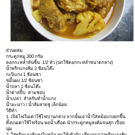
ส่วนผสม
กระดูกหมู 300 กรัม
ดอกกะหล่ำหั่นชิ้น 1/2 หัว (นกใช้ดอกกะหล่ำขนาดกลาง)
น้ำพริกแกงส้ม 2 ช้อนโต๊ะ
กะปิแกง 1 ช้อนชา
ขมิ้นผง 1/2 ช้อนชา
น้ำปลา 1 ช้อนโต๊ะ
น้ำตาลปี็บ ตามชอบ
น้ำเปล่า สำหรับทำน้ำแกง
น้ำมะนาว / น้ำส้มสายชู เล็กน้อ
วิธีทำ
1. เปิดไฟในเตาใช้ไฟปานกลาง จากนั้นเอาน้ำใส่หม้อแกงยกขึ้น
ตั้งบนเตาใช้ไฟร้อน พอน้ำเดือด นำกระดูกหมูลงต้มจนสุก เปื่อ
นุ่ม
2. ใส่พริกแกงส้มลงในหม้อ คนให้เข้ากัน เคี่ยวจนกว่าพริกแกงส้ม