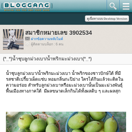
สมาชิกหมายเลข 3902534
ฝากข้อความหลังไมค์
ผู้ติดตามบล็อก : 6 คน
(*_*)น้ำชุบลูกม่วงเบา/น้ำพริกมะม่วงเบา(*_*)
น้ำชุบลูกม่วงเบา/น้ำพริกมะม่วงเบา น้ำพริกของชาวปักษ์ใต้ ที่มี
รสชาติเปรี้ยวเผ็ดแซ่บ หอมกลิ่นกะปิย่าง ใครได้กินแล้วจะติดใน
ความอร่อย สำหรับลูกม่วงเบาหรือมะม่วงเบานั้นเป็นมะม่วงพันธุ์
พื้นเมืองทางภาคใต้ มีผลขนาดเล็กกินได้ทั้งผลดิบ ๆ และผลสุก