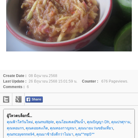
Create Date :
08 มิถุนายน 2568
Last Update :
26 มิถุนายน 2568 15:01:59 น.
Counter :
676 Pageviews.
Comments :
6
ผู้โหวตบล็อกนี้...
คุณฟ้าใสวันใหม่
,
คุณmultiple
,
คุณโฮมสเตย์ริมน้ำ
,
คุณปัญญา Dh
,
คุณปรศุราม
,
คุณหอมกร
,
คุณดอยสะเก็ด
,
คุณทองกาญจนา
,
คุณนายแว่นขยันเที่ยว
,
คุณmcayenne94
,
คุณมาช้ายังดีกว่าไม่มา
,
คุณ**mp5**