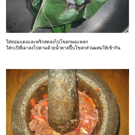
ส่หอมแดงและพริกสดลงไปโขลกพอแหลก
ส่กะปิที่เผาลงไปตามด้วยน้ำตาลปี๊บโขลกส่วนผสมให้เข้ากัน