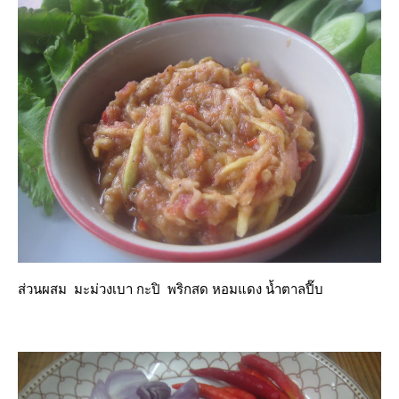
ส่วนผสม มะม่วงเบา กะปิ พริกสด หอมแดง น้ำตาลปี๊บ