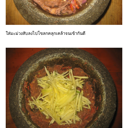
ส่มะม่วงสับลงไปโขลกคลุกเคล้าจนเข้ากันดี