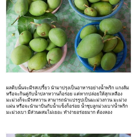
ผลดิบนั้นจะมีรสเปรี้ยว นำมาปรุงเป็นอาหารอย่างน้ำพริก แกงส้ม
หรือจะกินคู่กับน้ำปลาหวานก็อร่อย แต่หากปล่อยให้สุกเหลือง
มะม่วงก็จะมีรสหวาน สามารถนำแปรรูปเป็นมะม่วงกวน มะม่วง
ผ่น หรือจะนำมาปั่นกับน้ำแข็งก็อร่อย น้ำชุบลูกม่วงเบา/น้ำพริก
มะม่วงเบา มีส่วนผสมไม่เยอะ ทำง่ายอร่อยมาก ต้องลอง