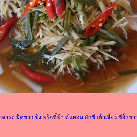
าระเม็ดขาว ขิง พริกชี้ฟ้า ต้นหอม ผักชี เต้าเจี้ยว ซีอิ้ว