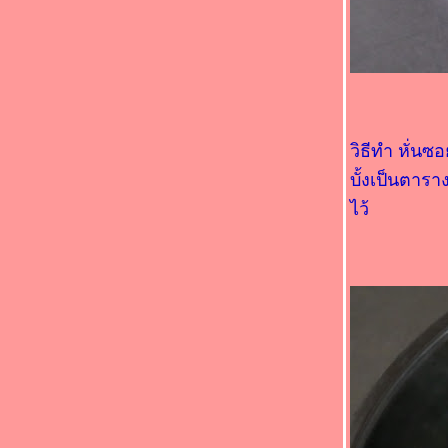
(*_*)แตงไทยน้ำกะทิ(*_*)
(*_*)ห่อหมกปลาแซลมอน(*_*)
(*_*)ผัดผักกูดปลาเค็ม(*_*)
(*_*)แกงส้มกุ้งมะละกอ(*_*)
(*_*)ผัดฉ่าทะเล(*_*)
(*_*)ผัดผักปลังน้ำมันหอย(*_*)
วิธีทำ หั่น
(*_*)แกงส้มปลากะพงออดิบ(*_*)
(*_*)แกงไตปลาหน่อไม้(*_*)
บั้งเป็นตารา
(*_*)ยำสะเดาปลาทูทอด(*_*)
ไว้
(*_*)ปลาหมึกนึ่งมะนาว(*_*)
(*_*)แกงเทโพปลาเค็มแห้ง(*_*)
(*_*)ผัดดอกแคกะปิปลาหมึก(*_*)
(*_*)ต้มปลากะพงใบมะขามอ่อน(*_*)
(*_*)กระดูกหมูต้มส้มแขกดอกไม้จีน(*_*)
(*_*)ต้มกะทิสายบัวปลาทูนึ่ง(*_*)
(*_*)ต้มปลาทูสดตะลิงปลิง(*_*)
(*_*)แกงส้มปลาแซลมอนหน่อไม้ดอง(*_*)
(*_*)แกงส้มปลาทูมันขี้หนู(*_*)
(*_*)แกงจืดมะระกระดูกหมูผักกาดดอง(*_*)
(*_*)แกงส้มยอดมะพร้าวปลาแซลมอน(*_*)