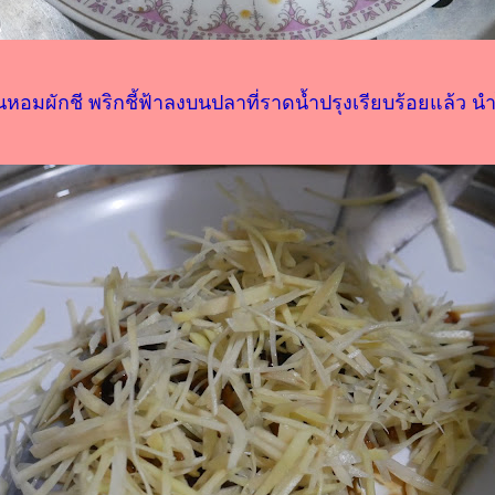
หอมผักชี พริกชี้ฟ้าลงบนปลาที่ราดน้ำปรุงเรียบร้อยแล้ว นำไ