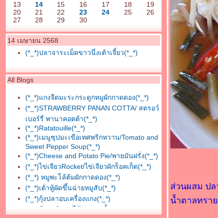
13
14
15
16
17
18
19
20
21
22
23
24
25
26
27
28
29
30
14 เมษายน 2568
(*_*)ปลาจาระเม็ดขาวนึ่งเต้าเจี้ยว(*_*)
All Blogs
(*_*)แกงจืดมะระกระดูกหมูผักกาดดอง(*_*)
(*_*)STRAWBERRY PANAN COTTA/ สตรอว์
เบอร์รี่ พานาคอตต้า(*_*)
(*_*)Ratatouille(*_*)
(*_*)เมนูซุปมะเขือเทศพริกหวาน/Tomato and
Sweet Pepper Soup(*_*)
(*_*)Cheese and Potato Pie/พายมันฝรั่ง(*_*)
(*_*)ไข่เจียวRocket/ไข่เจียวผักร็อคเก็ต(*_*)
(*_*) หมูพะโล้ต้มผักกาดดอง(*_*)
ส่วนผสม ปลาจ
(*_*)เต้าหู้ผัดขึ้นฉ่ายหมูสับ(*_*)
(*_*)กุ้งปลาอบเครื่องแกง(*_*)
น้ำตาลทรา
(*_*)ต้มกะทิหน่อไม้หมูสามชั้น(*_*)