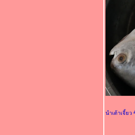
(*_*)ปลาสากทอดขมิ้น(*_*)
หอยเชลล์ผัดพริกขิง
ผัดพริกหนุ่มอกไก่
ผัดตับหมูต้นกระเทียมฝรั่ง (Leek)
กงส้มไก่ใส่ Brussels sprouts (กะหล่ำดาว
กะหล่ำปลีดาว)
กงส้มไก่หน่อไม้ฝรั่ง
ผัดตับไก่ใส่พริกหยวก
กล้วยหอมอบน้ำผึ้ง
ปลาทอดราดผัดเปรี้ยวหวาน
หมูสามชั้นผัดเต้าหู้ยี้
หมูอบผัดเต้าเจียวCourgette
กงส้มกระดูกหมูดอกกะหล่ำ
ำหมูแฮม
มะระขี้นกผัดกะปิ
กงส้มกระดูกหมูผักกาดดอง
สปาเก็ตตี้หมูสับ
นำเต้าเจี้ย
ปลาต้มส้ม / ปลาต้มขมิ้น(แบบปักษ์ใต้)
กุ้งหมึกผัดน้ำพริกเผา
เป็ดอบผัดขิง