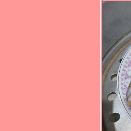
ผัดพริกแกงไก่
ก๋วยเตียวเส้นเล็กผัดขี้เมา
ข้าวผัดไก่งวง
กงจืดผักกวางตุ้งฮ่องเต้หมูสับ
ทอดมันหมูข้าวโพด
เห็ดยัดไส้หมูสับนึ่ง