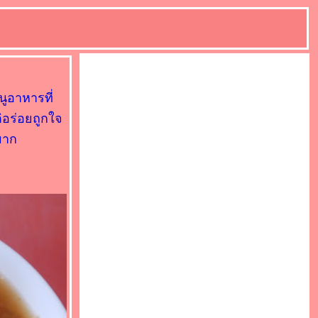
ูอาหารที่
ิอร่อยถูกใจ
มาก