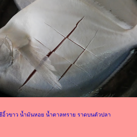
ว ซีอิ้วขาว น้ำมันหอย น้ำตาลทราย ราดบนตัวปลา