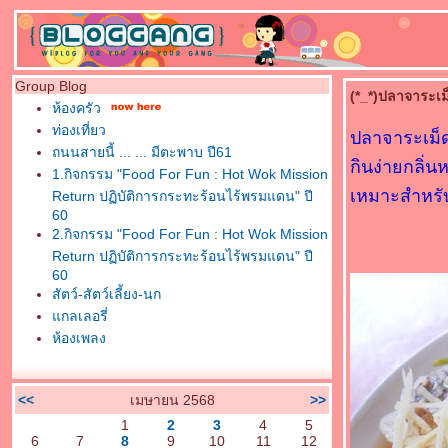
Group Blog
(*_*)ปลาจาระเม็ด
ห้องครัว
ท่องเที่ยว
ปลาจาระเม็ด
ถนนสายนี้ ... ... มีตะพาบ ปี61
กินง่ายกลิ่
1.กิจกรรม "Food For Fun : Hot Wok Mission
เหมาะสำหรับ
Return ปฏิบัติการกระทะร้อนไร้พรมแดน" ปี
60
2.กิจกรรม "Food For Fun : Hot Wok Mission
Return ปฏิบัติการกระทะร้อนไร้พรมแดน" ปี
60
สัตว์-สัตว์เลี้ยง-นก
กลเลอรี่
ห้องเพลง
<<
เมษายน 2568
>>
1
2
3
4
5
6
7
8
9
10
11
12