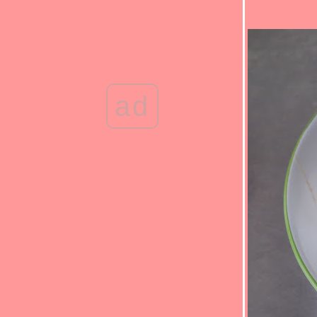
(*_*)น้ำพริกมะอึก/น้ำชุบลูกอึก(*_*)
(*_*)แกงจืดกวางตุ้งหมูสับ(*_*)
(*_*)น้ำพริกมะขามอ่อนแบบผัด(*_*)
(*_*)ผัดไทยกุ้งสด โบราณๆ สูตรของคุณยายที่
บ้าน(*_*)
(*_*)ไข่ไก่งวงต้ม กินได้นะจะบอกให้ (*_*)
ad
(*_*)น้ำชุบลูกม่วงเบา/น้ำพริกมะม่วงเบา(*_*)
(*_*)หมูผัดกะหล่ำดาว อาหารปิ่นโตไปวัดของ
คุณยาย(*_*)
(*_*)ข้าวผัดกุ้ง(*_*)
(*_*)กุยช่ายผัดตับหมู(*_*)
(*_*)ต้มจืดผักหวานเต้าหู้หมูสับ(*_*)
(*_*)ต้มเล้ง/เล้งแซ่บ(*_*)
(*_*)ผัดพริกแกงหมู กะหล่ำดาว(*_*)
(*_*)ตำมะเขือเปราะ/ซุปมะเขือ(*_*)
(*_*)ข้าวผัดแหนมตุ้มจิ๋ว (*_*)
(*_*)ต้มยำหัวปลากะพงน้ำใส(*_*)
(*_*)ผัดฟักทองใส่ไข่ เมนูเด็ก ๆ(*_*)
(*_*)ปลาจาระเม็ดขาวนึ่งเต้าเจี้ยว(*_*)
(*_*)ผัดดอกหอมใส่ตับหมู(*_*)
(*_*)ผัดโป๊ยเซียน(*_*)