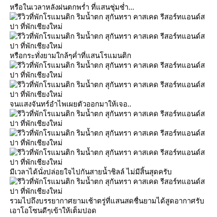
หรือในเวลาหลังฝนตกพร่ำ ที่แสนชุ่มช่ำ...
หรือกระทั่งยามใกล้ๆค่ำที่แสนโรแมนติก
จนแสงจันทร์อำไพเผยตัวออกมาให้เจอ..
มีเวลาได้นั่งปล่อยใจไปกันสายน้ำชิลล์ ไม่มีสิ้นสุดครับ
รวมไปถึงบรรยากาศยามเช้าตรู่ที่แสนสดชื่นยามได้สูดอากาศรับ
เอาโอโซนดีๆเข้าให้เต็มปอด