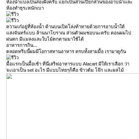
ห้องน้ำแบ่งเป็นสองฝั่งครับ แยกเป็นส่วนเปียกส่วนของอาบน้ำและ
ห้องทำธุระหนักเบา
ความเก๋อยู่ที่ห้องน้ำ ด้านบนเปิดโล่งท้าทายด้วยการอาบน้ำใต้
สงจันทร์แบบ ล้านนาโบราณ ส่วนตัวผมชอบนะครับ ตอนผมไป
ฝนตก มีแมลงและใบไม้ตกตามมาใช้ได้
อาหารการกิน...
ตลอดทริบนี้ผมมีโอกาสทานอาหาร ครบทั้งสามมื้อ เรามาดูกัน
มื้อแรกเป็นมื้อเช้า ที่นี่เสริฟอาหารแบบ Alacart มีให้เราเลือก ว่า
จะเอาเป็น set อะไร มีแบบไทยๆก็คือ ข้าวต้ม โจ๊ก และผลไม้