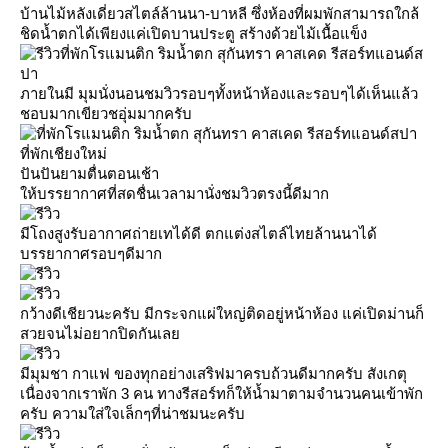
บ้านไม้หลังเดี่ยวสไตล์ล้านนา-บาหลี ซึ่งห้องที่ผมพักสามารถใกล้
ชิดน้ำตกได้เพียงแค่เปิดบานประตู สร้างด้วยไม้เนื้อแข็ง
ที่พักโรแมนติก ริมน้ำตก สุกันทรา คาสเคด รีสอร์ทแอนด์ส
ปา
ภายในมี มุมนั่งนอนชมวิวรอบๆทั้งหน้าห้องและรอบๆได้เห็นแล้ว
ชอบมากเขียวชอุ่มมากครับ
ปันปันยามตื่นตอนเช้า
ห้บรรยากาศที่สดชื่นเวลามานั่งชมวิวตรงนี้ดีมาก
มีโถงสูงรับอากาศถ่ายเทได้ดี ตกแต่งสไตล์ไทยล้านนาได้
บรรยากาศรอบๆดีมาก
กว้างดีเชียวนะครับ มีกระจกแผ่ใหญ่ติดอยู่หน้าห้อง แค่เปิดม่านก็
สวยจนไม่อยากปิดกันเล
มีมุมชา กาแฟ ของทุกอย่างเสริฟมาครบถ้วนดีมากครับ สังเกตุ
เนื่องจากเราพัก 3 คน ทางรีสอร์ทก็ให้น้ำมาตามจำนวนคนเข้าพัก
ครับ ความใส่ใจเล็กๆที่น่าชมนะครับ