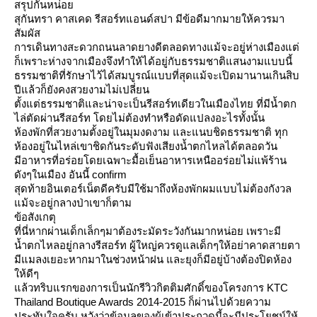
สรุปกันหน่อ
สุกันทรา คาสเคด รีสอร์ทแอนด์สปา มีข้อดีมากมายให้ควรมา
สัมผัส
การเดินทางสะดวกถนนลาดยางดีตลอดทางแม้จะอยู่ห่างเมืองแต่
ก็เพราะห่างจากเมืองจึงทำให้ได้อยู่กับธรรมชาติแสนงามแบบนี้
ธรรมชาติที่รักษาไว้ได้สมบูรณ์แบบที่สุดแม้จะเปิดมานานเกินสิบ
ปีแล้วก็ยังคงสวยงามไม่เปลี่ยน
ตั้งแต่ธรรมชาติและน่าจะเป็นรีสอร์ทเดียวในเมืองไทย ที่มีน้ำตก
ไล่ตัดผ่านรีสอร์ท โดยไม่ต้องทำหรือดัดแปลงอะไรทั้งนั้น
ห้องพักที่สวยงามตั้งอยู่ในมุมงดงาม และแนบชิดธรรมชาติ ทุก
ห้องอยู่ในไหล่เขาชิดกันระดับฟังเสียงน้ำตกไหลได้ตลอดวัน
มีอาหารที่อร่อยโดยเฉพาะมื้อเย็นอาหารเหนืออร่อยไม่แพ้ร้าน
ดังๆในเมือง อันนี้ confirm
สุดท้ายอินเตอร์เน็ตดีครับมีใช้มาถึงห้องพักผมแบบไม่ต้องกังวล
ม้จะอยู่กลางป่าเขาก็ตาม
ข้อสังเกตุ
ที่นี่หากผ่านเด็กเล็กๆมาต้องระมัดระวังกันมากหน่อย เพราะมี
น้ำตกไหลอยู่กลางรีสอร์ท ผู้ใหญ่ควรดูแลเด็กๆให้อย่าคาดสายตา
มีแมลงเยอะหากมาในช่วงหน้าฝน และยุงก็มีอยู่บ้างต้องปิดห้อง
ห้ดีๆ
ล้วทริบแรกของการเป็นนักรีวิวกิตติมศักดิ์ของโครงการ KTC
Thailand Boutique Awards 2014-2015 ก็ผ่านไปด้วยความ
ประทับใจครับ หวังว่าข้อมูลของผู้เข้าประกวดนี้จะมีประโยชน์ให้