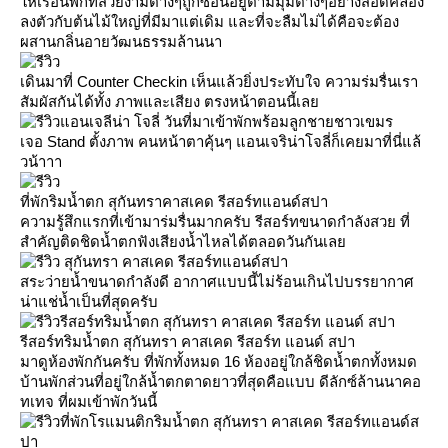
ห้เรือนพักที่สวยงามต่างๆถูกซ่อนอยู่ตามมุมต่างๆอย่างสอดคล้อง
ลงตัวกับต้นไม้ใหญ่ที่มีมาแต่เดิม และที่จะลืมไม่ได้คือจะต้อง
ผสานกลิ่นอายวัฒนธรรมล้านนา
เดินมาที่ Counter Checkin เห็นแล้วยิ่งประทับใจ ความร่มรื่นเรา
สัมผัสกันได้ทั้ง ภาพและเสียง ตรงหน้าตอนนี้เล
อนเจลีน่า โจลี่ วันที่มาเข้าพักพร้อมลูกชายชาวเขมร
เจอ Stand ตั้งภาพ คนหน้าตาคุ้นๆ แอนเจริน่าโจลี่ก็เคยมาที่นี่แล้
วน้าาา
ที่พักริมน้ำตก สุกันทราคาสเคด รีสอร์ทแอนด์สปา
ความรู้สึกแรกที่เข้ามาร่มรื่นมากครับ รีสอร์ทขนาดกำลังสวย ที่
สำคัญติดชิดน้ำตกฟังเสียงน้ำไหลได้ตลอดวันกันเล
สระว่ายน้ำขนาดกำลังดี อากาศแบบนี้ไม่ร้อนเกินไปบรรยากาศ
น่าแช่น้ำเป็นที่สุดครับ
รีสอร์ทริมน้ำตก สุกันทรา คาสเคด รีสอร์ท แอนด์ สปา
มาดูห้องพักกันครับ ที่พักทั้งหมด 16 ห้องอยู่ใกล้ชิดน้ำตกทั้งหมด
บ้านพักส่วนที่อยู่ใกล้น้ำตกตาดยาวที่สุดคือแบบ ดีลักซ์ล้านนาคอ
ทเทจ ที่ผมเข้าพักวันนี้
ที่พักโรแมนติกริมน้ำตก สุกันทรา คาสเคด รีสอร์ทแอนด์ส
ปา