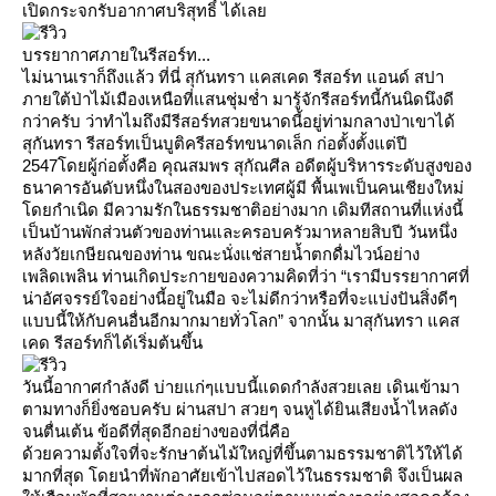
เปิดกระจกรับอากาศบริสุทธิ์ ได้เล
บรรยากาศภายในรีสอร์ท...
ไม่นานเราก็ถึงแล้ว ที่นี่ สุกันทรา แคสเคด รีสอร์ท แอนด์ สปา
ภายใต้ป่าไม้เมืองเหนือที่แสนชุ่มช่ำ มารู้จักรีสอร์ทนี้กันนิดนึงดี
กว่าครับ ว่าทำไมถึงมีรีสอร์ทสวยขนาดนี้อยู่ท่ามกลางป่าเขาได้
สุกันทรา รีสอร์ทเป็นบูติครีสอร์ทขนาดเล็ก ก่อตั้งตั้งแต่ปี
2547โดยผู้ก่อตั้งคือ คุณสมพร สุกัณศีล อดีตผู้บริหารระดับสูงของ
ธนาคารอันดับหนึ่งในสองของประเทศผู้มี พื้นเพเป็นคนเชียงใหม่
ดยกำเนิด มีความรักในธรรมชาติอย่างมาก เดิมทีสถานที่แห่งนี้
เป็นบ้านพักส่วนตัวของท่านและครอบครัวมาหลายสิบปี วันหนึ่ง
หลังวัยเกษียณของท่าน ขณะนั่งแช่สายน้ำตกดื่มไวน์อย่าง
เพลิดเพลิน ท่านเกิดประกายของความคิดที่ว่า “เรามีบรรยากาศที่
น่าอัศจรรย์ใจอย่างนี้อยู่ในมือ จะไม่ดีกว่าหรือที่จะแบ่งปันสิ่งดีๆ
บบนี้ให้กับคนอื่นอีกมากมายทั่วโลก” จากนั้น มาสุกันทรา แคส
เคด รีสอร์ทก็ได้เริ่มต้นขึ้น
วันนี้อากาศกำลังดี บ่ายแก่ๆแบบนี้แดดกำลังสวยเลย เดินเข้ามา
ตามทางก็ยิ่งชอบครับ ผ่านสปา สวยๆ จนหูได้ยินเสียงน้ำไหลดัง
จนตื่นเต้น ข้อดีที่สุดอีกอย่างของที่นี่คือ
ด้วยความตั้งใจที่จะรักษาต้นไม้ใหญ่ที่ขึ้นตามธรรมชาติไว้ให้ได้
มากที่สุด โดยนำที่พักอาศัยเข้าไปสอดไว้ในธรรมชาติ จึงเป็นผล