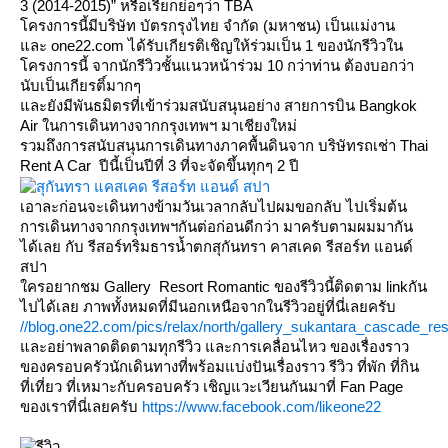
3 (2014-2015)” หรือเรียกย่อๆว่า TBA
ครงการนี้มีบริษัท บัตรกรุงไทย จำกัด (มหาชน) เป็นแม่งาน
ละ one22.com ได้รับเกียรติเชิญให้ร่วมเป็น 1 ของนักรีวิวใน
ครงการนี้ จากนักรีวิวชั้นแนวหน้าร่วม 10 กว่าท่าน ต้องบอกว่า
นับเป็นเกียรติ์มากๆ
ละยังมีพันธมิตรที่เข้าร่วมสนับสนุนอย่าง สายการบิน Bangkok
Air ในการเดินทางจากกรุงเทพฯ มาเชียงใหม่
รวมถึงการสนับสนุนการเดินทางภาคพื้นดินจาก บริษัทรถเช่า Thai
Rent A Car ปีนี้เป็นปีที่ 3 ที่จะจัดขึ้นทุกๆ 2 ปี
เอาละก่อนจะเดินทางข้ามวันเวลากลับไปผมขอกลับ ไปเริ่มต้น
การเดินทางจากกรุงเทพฯกันต่อก่อนดีกว่า มาครับตามผมมากัน
ได้เลย กับ รีสอร์ทริมธารน้ำตกสุกันทรา คาสเคด รีสอร์ท แอนด์
สปา
ครอยากชม Gallery Resort Romantic ของรีวิวนี้ติดตาม linkกัน
ไปได้เลย ภาพทั้งหมดที่มีนอกเหนือจากในรีวิวอยู่ที่นี่เลยครับ
//blog.one22.com/pics/relax/north/gallery_sukantara_cascade_r
ละอย่าพลาดติดตามทุกรีวิว และการเคลื่อนไหว ของเรื่องราว
ของครอบครัวนักเดินทางที่พร้อมแบ่งปันเรื่องราว รีวิว ที่พัก ที่กิน
ที่เที่ยว ที่เหมาะกับครอบครัว เชิญแวะเวียนกันมาที่ Fan Page
ของเราที่นี่เลยครับ
https://www.facebook.com/likeone22