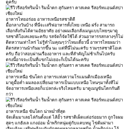
ดูครับ
อาหารไทยอร่อย อาหารเหนือรสชาติดี
มื้อกลางวันบ้าง ที่นี่จะเสริฟอาหารทั้งไทย เหนือ ฝรั่ง สามารถ
เลือกสั่งกันได้ตามอัธยาศัย อย่างผมเลือกสั่งเมนูแบบไทยๆมาดู
รสชาติโอเคเลยนะครับ รสจัดก็จัดใช้ได้ ส่วนอาหารรสกลางๆก็ไม่
ติดหวานเท่าไหร่ ไม่รู้ทำไมคุณๆว่าไหมเดี๋ยวนี้ อาหารไทยผมว่า
ติดรสหวานนำกันมากขึ้น นะ แต่ที่นี่ไม่นะครับ รวมๆรสชาติโอเค
ครับ ถือว่าสอบผ่านเรื่องอาหาร และที่สำคัญไม่ช้าเกินไปครับ
ตรงนี้อาจจะเป็นที่แขกไม่เยอะก็เป็นได้นะครับ
อาหารเหนือ ขันโตก อาหารแห่งความโรแมนติกเมืองเหนือ
มาดูมื้อค่ำ ผมลองเปลี่ยนอาหารเป็นแบบเหนือ ไหนๆมาทั้งทีไม่
จัดอาหารเหนือเลยก็แปลกล่ะจริงไหมครับ มาดูเมนูขันโตกกันดี
กว่า
อาหารเหนือ ขันโตก น่าหม่ำที่สุด
จัดเต็มมาเลยไล่กันตั้งแต่ ไส้อั้ว รสชาติเผ็ดแต่อร่อยมาก ถูกใจผม
สุดๆ แกฮังเล แกงอ่อม น้ำพริกหนุ่มคู่กับแคบหมู ไข่ต้มผ่ามา
เรียบร้อย เสริฟพร้อมกับผักสดๆหลากหลายชนิด น้ำพริกอ่อง โอ้