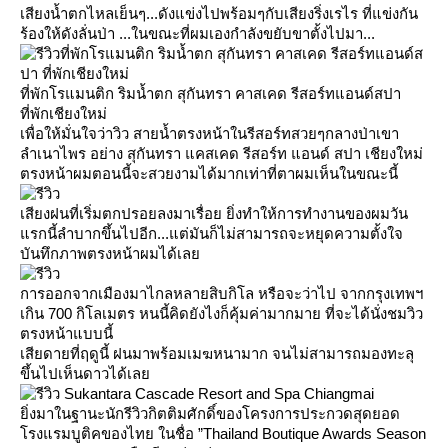
เสียงน้ำตกไหลเย็นๆ...ดังแข่งไปพร้อมๆกับเสียงริ่งเรไร ที่แข่งกัน
ร้องให้ดังลั่นป่า ...ในขณะที่ผมเองกำลังขยับขาตั้งไปมา...
ที่พักโรแมนติก ริมน้ำตก สุกันทรา คาสเคด รีสอร์ทแอนด์สปา
ที่พักเชียงใหม่
เพื่อให้มั่นใจว่าวิว สายน้ำตรงหน้าในรีสอร์ทสวยๆกลางป่าเขา
ลำเนาไพร อย่าง สุกันทรา แคสเคด รีสอร์ท แอนด์ สปา เชียงใหม่
ตรงหน้าผมตอนนี้จะสวยงามได้มากเท่าที่ตาผมเห็นในขณะนี้
เสียงฝนที่เริ่มตกปรอยลงมาเรื่อย ยิ่งทำให้การทำงานของผมวัน
รกนี้ลำบากขึ้นไปอีก...แต่มันก็ไม่สามารถจะหยุดความตั้งใจ
บันทึกภาพตรงหน้าผมได้เล
การออกจากเมืองมาไกลหลายสิบกิโล หรือจะว่าไป จากกรุงเทพฯ
เกิน 700 กิโลเมตร หนนี้คิดยังไงก็คุ้มค่ามากมาย ที่จะได้นั่งชมวิว
ตรงหน้าแบบนี้
เสียดายที่ฤดูนี้ ฝนมาพร้อมเมฆหนามาก จนไม่สามารถมองทะลุ
ขึ้นไปเห็นดาวได้เล
Sukantara Cascade Resort and Spa Chiangmai
ิ่งมาในฐานะนักรีวิวกิตติมศักดิ์ของโครงการประกวดสุดยอด
รงแรมบูติคของไทย ในชื่อ ”Thailand Boutique Awards Season