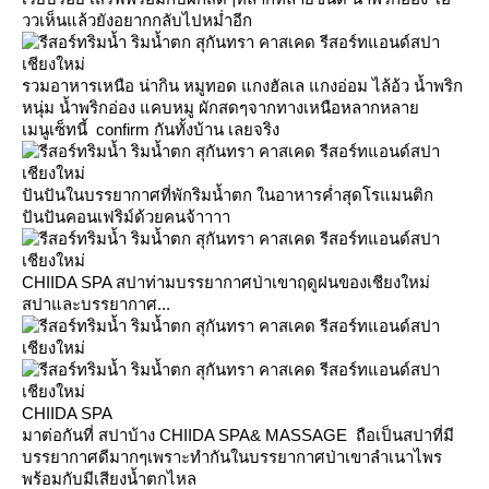
ววเห็นแล้วยังอยากกลับไปหม่ำอีก
รวมอาหารเหนือ น่ากิน หมูทอด แกงฮัลเล แกงอ่อม ไล้อ้ว น้ำพริก
หนุ่ม น้ำพริกอ่อง แคบหมู ผักสดๆจากทางเหนือหลากหลา
เมนูเซ็ทนี้ confirm กันทั้งบ้าน เลยจริง
ปันปันในบรรยากาศที่พักริมน้ำตก ในอาหารค่ำสุดโรแมนติก
ปันปันคอนเฟริม์ด้วยคนจ้าาาา
CHIIDA SPA สปาท่ามบรรยากาศป่าเขาฤดูฝนของเชียงใหม่
สปาและบรรยากาศ...
CHIIDA SPA
มาต่อกันที่ สปาบ้าง CHIIDA SPA& MASSAGE ถือเป็นสปาที่มี
บรรยากาศดีมากๆเพราะทำกันในบรรยากาศป่าเขาลำเนาไพร
พร้อมกับมีเสียงน้ำตกไหล