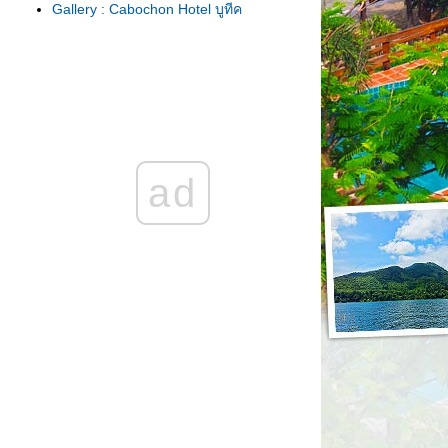
Gallery : Cabochon Hotel บูทีค
เก๋ๆกลางกรุงฯ
ที่พัก: ชิลล์กลางฤดูฝน วันสบายๆที่
่JW Marriott Phuket
พาแม่เที่ยว:รัก...จากสายใย...แม้
ต่างวัยแต่หัวใจเดียวกัน...X2
Kuiburi
กิจกรรมดีๆจาก Royal Cliff Beach
ad
Hotel Pattaya มาแล้วว
ที่พัก:สุดสัปดาห์แห่งชีวิตชีวา...ที่
Royal Cliff Beach Hotel Pattaya
กับครอบครัว 1twenty2
Gallery: Royal Cliff Beach Hotel 2
Gallery ที่พัก :Royal Cliff beach
Pattaya
ที่พัก:เกาะจำรีสอร์ท...เมื่อเวลาเดิน
ช้าลงที่...กระบี่
Gallery: เกาะจำรีสอร์ท
รีวิวที่พัก: X2 SAMUI คิดถึง...จริงๆ
ที่พัก: The Sea Samui คือทะเล...ที่
เรามีกันและกัน
ที่พัก:Hard Rock Hotel Pattaya