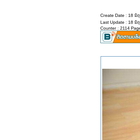
หลมพันวา ตอนที่1
Gallery: Sripanwa Resort ความ
Create Date : 18 มิ
ทรงจำดีๆ...สุดปลายแหลมพันวา
Last Update : 18 มิ
รีวิวสงกรานต์ลั๊นลา:ชีวารี รีสอร์ท
Counter : 2114 Pag
สุดสายตา...ไปจรดขอบฟ้า ที่เมือง
จันทบุรี
Gallery:ชีวารี รีสอร์ท หาดเจ้า
หลาว เมืองจันทร์บุรี
ที่พัก:Aana Resort ChillOUT @
เกาะช้าง
Gallery:Aana Resort เกาะช้าง
ที่พัก: Butterfly Chiangmai รีสอร์ท
ผีเสื้อแสนงาม ณ.เชียงใหม่
Gallery: Butterfly Chiangmai
Resort
ที่เที่ยว:จากดินถึงดวงดาว...ก่อนปี
ล่วงผ่านที่...ภูทับเบิก
Gallery:รับปีใหม่ที่ภูทับเบิก
เพชรบูรณ์
สุดสัปดาห์แห่งความสุขของคนไท
มาถึงแล้ว