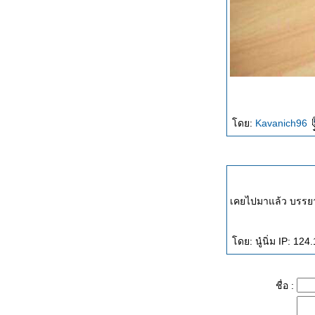
ที่เที่ยว: รวมมิตรที่เที่ยวสุดสัปดาห์
ห่งวันหยุดยาววววนี้ ห้ามพลาด!!!
ที่พัก:บ่อเกลือวิวรีสอร์ท...หนึ่ง
เดียว..ขุนเขาในสายหมอก...น่าน
Gallery:ที่พักรับความหนาว...บ่อ
เกลือวิวรีสอร์ท...น่าน
Extra Entry :รวมมิตรที่กิน ที่เที่ยว
หาที่พักโคราชกับนาย 1twenty2
ดย:
Kavanich96
ตอนที่ 1
Gallery:รวมมิตรที่กิน ที่เที่ยว ที่พัก
คราชกับ 1twenty2
ที่พัก:Panther Creek Resort ตะลุ
ดนดินถิ่นคาวบอยกัน
เคยไปมาแล้ว บรรยา
Gallery:Panther creek
Resort...เพื่อคนรักคาวบอ
ที่พัก:สวนเมืองพร ขุนเขา...สา
ดย: นู๋นิ่ม IP: 124
ฝน...ในวันสบายๆ
Gallery:สวนเมืองพร…โรแมนติก
ขุนเขา…ในวันฝนพร่ำ
ชื่อ :
ที่เที่ยว:แฮนด์เนรมิต ฝันเล็กๆของ