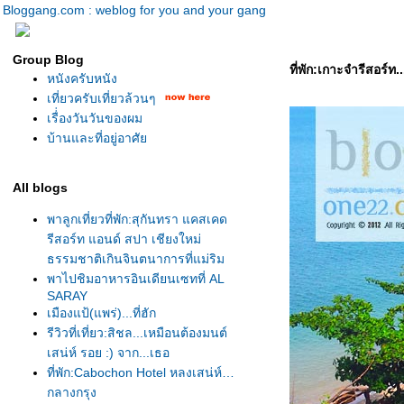
Bloggang.com : weblog for you and your gang
Group Blog
ที่พัก:เกาะจำรีสอร์ท..
หนังครับหนัง
เที่ยวครับเที่ยวล้วนๆ
เรื่่องวันวันของผม
บ้านและที่อยู่อาศั
All blogs
พาลูกเที่ยวที่พัก:สุกันทรา แคสเคด
รีสอร์ท แอนด์ สปา เชียงใหม่
ธรรมชาติเกินจินตนาการที่แม่ริม
พาไปชิมอาหารอินเดียนเซทที่ AL
SARAY
เมืองแป้(แพร่)...ที่ฮัก
รีวิวที่เที่ยว:สิชล...เหมือนต้องมนต์
เสน่ห์ รอย :) จาก...เธอ
ที่พัก:Cabochon Hotel หลงเสน่ห์
กลางกรุง