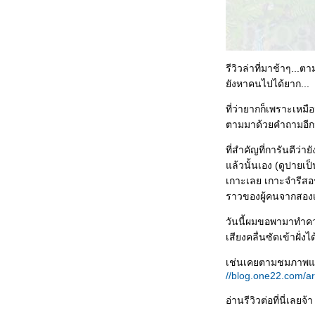
สนุก! เร้าใจ! อิ่ม! ในมุมอุ่นๆของ
ครอบครัว 1twenty2
ที่พัก:สวนทิพย์วนารีสอร์ท... พักกา
ฝากหัวใจ ในอ้อมกอด
รีวิวล่าที่มาช้าๆ...
ขุนเขา..เชียงรา
ังหาคนไปได้ยาก...
ที่พัก:Tamarind Village
มะขาม200(กว่า)ปีกับครอบครัว
ที่ว่ายากก็เพราะเหมื
ตัวดี...ที่เชียงใหม่
ตามมาด้วยคำถามอีก
Gallery:Tamarind Village หมู่บ้าน
ที่สำคัญที่การันตีว
มะขามแห่งเชียงใหม่
ล้วนั้นเอง (ดูปายเป็น
Gallery:ภูเก็ต..ในห้วงเวลาแห่ง
เกาะเลย เกาะจำรีสอร์
ความทรงจำแสนสุข
ราวของผู้คนจากสองเ
ฤดูการช้อปที่เที่ยวปลายฝนต้น
หนาว งานท่องเที่ยวไทยมาีอีกแล้ว
วันนี้ผมขอพามาทำควา
2 งาน
เสียงคลื่นซัดเข้าฝั่ง
ที่พัก:Sripanwa Phuket ความสุข
ความทรงจำแสนดี ในวันที่ฉันมีเธอ
เช่นเคยตามชมภาพแบบทั
//blog.one22.com/a
ตอนที่ 2
ที่พัก:Sripanwa Phuket ความสุข
อ่านรีวิวต่อที่นี่เลยจ้า
ความทรงจำแสนดี เก็บไว้ที่ปลา