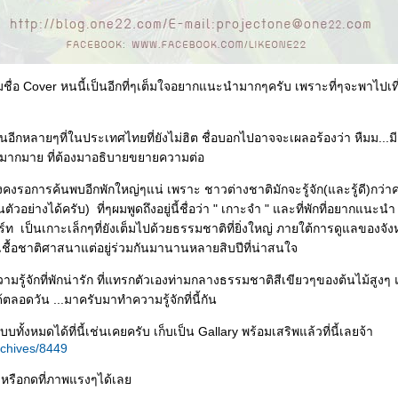
ตามชื่อ Cover หนนี้เป็นอีกที่ๆเต็มใจอยากแนะนำมากๆครับ เพราะที่ๆจะพาไปเที่
อนอีกหลายๆที่ในประเทศไทยที่ยังไม่ฮิต ชื่อบอกไปอาจจะเผลอร้องว่า หืมม...
มากมาย ที่ต้องมาอธิบายขยายความต่อ
่ายังคงรอการค้นพบอีกพักใหญ่ๆแน่ เพราะ ชาวต่างชาติมักจะรู้จัก(และรู้ดี)ก
ตัวอย่างได้ครับ) ที่ๆผมพูดถึงอยู่นี้ชื่อว่า " เกาะจำ " และที่พักที่อยากแนะนำ ก
ท เป็นเกาะเล็กๆที่ยังเต็มไปด้วยธรรมชาติที่ยิ่งใหญ่ ภายใต้การดูแลของจังหวั
ชื้อชาติศาสนาแต่อยู่ร่วมกันมานานหลายสิบปีที่น่าสนใจ
มรู้จักที่พักน่ารัก ที่แทรกตัวเองท่ามกลางธรรมชาติสีเขียวๆของต้นไม้สูงๆ
ได้ตลอดวัน ...มาครับมาทำความรู้จักที่นี้กัน
้งหมดได้ที่นี้เช่นเคยครับ เก็บเป็น Gallary พร้อมเสริพแล้วที่นี้เลยจ้า
rchives/8449
หรือกดที่ภาพแรงๆได้เล