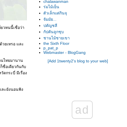
chalawanman
ร่มไม้เย็น
ตัวเล็กแต่กินจุ
จัมมัย...
ปตัญชลี
ยวหนนี้เชื่อว่า
กัปตันลูกชุบ
ชานไม้ชายเขา
the Sixth Floor
มีด้วยเหรอ และ
p_pat_p
Webmaster - BlogGang
ว่าคนไทยมานาน
[Add 1twenty2's blog to your web]
็ชื่อเดียวกันกับ
ดกระบี่ มีเรื่อง
 และยังนอนฟัง
ad