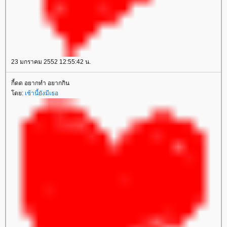
23 มกราคม 2552 12:55:42 น.
กี้ดด อยากทำ อยากกิน
ดย:
เช้านี้ยังมีเธอ