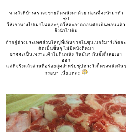
หางวัวที่บ้านเราจะขายติดหนังมาด้วย ก่อนที่จะนำมาทำ
ซุป
ห้เอาหางไปเผาไฟและขูดให้สะอาดก่อนตัดเป็นท่อนแล้ว
จึงนำไปต้ม
ถ้าอยู่ต่างประเทศส่วนใหญ่ที่เห็นขายในซุปเปอร์มาร์เก็ตจะ
ตัดเป็นชิ้นๆ ไม่มีหนังติดมา
อาจจะเป็นเพราะเค้าไม่กินหนัง กินมันๆ กันมั๊งก็เลยเอา
ออก
ต่ที่จริงแล้วส่วนที่อร่อยสุดสำหรับซุปหางวัวก็ตรงหนังมันๆ
กรอบๆ เนี่ยแหละ