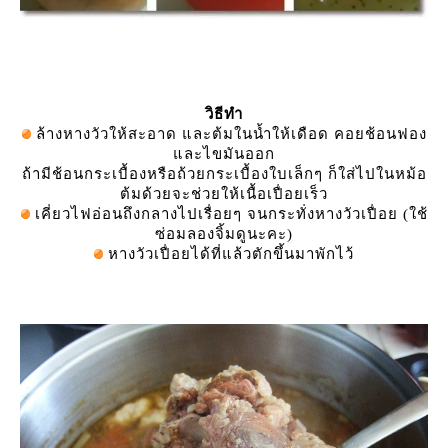
วิธีทำ
ล้างหางวัวให้สะอาด และต้มในน้ำให้เดือด คอยช้อนฟอง
ละไขมันออก
ถ้ามีช้อนกระเบื้องหรือถ้วยกระเบื้องใบเล็กๆ ก็ใส่ไปในหม้อ
ต้มด้วยจะช่วยให้เนื้อเปื่อยเร็ว
เคี่ยวไฟอ่อนถึงกลางไปเรื่อยๆ จนกระทั่งหางวัวเปื่อย (ใช้
ซ่อมลองจิ้มดูนะคะ)
หางวัวเปื่อยได้ที่แล้วตักขึ้นมาพักไว้