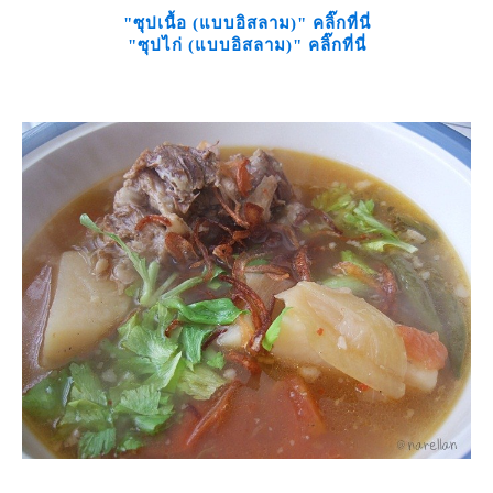
"ซุปเนื้อ (แบบอิสลาม)" คลิ๊กที่นี่
"ซุปไก่ (แบบอิสลาม)" คลิ๊กที่นี่