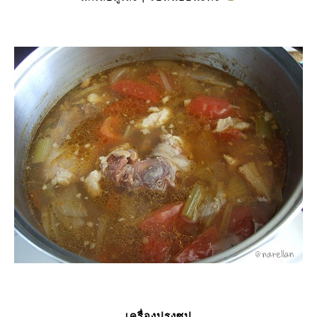
เครื่องปรุงซุป