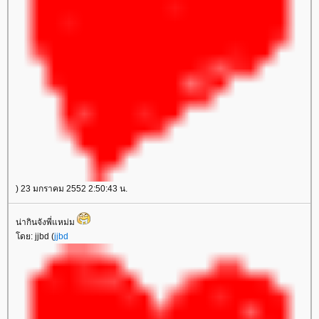
) 23 มกราคม 2552 2:50:43 น.
น่ากินจังพี่แหม่ม
ดย: jjbd (
jjbd