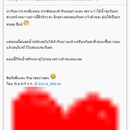
น่ากินมากๆ ค่ะพี่แหม่ม ปรกติฝนจะทำกินบ่อยๆ นะคะ เพราะว่าได้น้ำซุปร้อนๆ
ช่วงหน้าหนาวอย่างนี้ดีจริงๆ ค่ะ อีกอย่างฝนชอบกินหางวัวด้วยล่ะ ตุ๋นให้เปื่อยๆ
หน่อย อืมม์
ต่ตอนนี้ฝนลดน้ำหนักเลยไม่ได้ทำกินนานแล้วเหมือนกันค่ะพี่ ฝนจะซื้อมาเยอะ
ล้วฝนก็แช่ไว้ในช่องแช่แข็งค่ะ
ตอนนี้ก็กินน้ำพริกปลาทูไปก่อน เพราะทำซะเยอะเล
คิดถึงพี่นะคะ รักษาสุขภาพค่ะ
ดย: N a m F o n.. (
CeciLia_MaLee