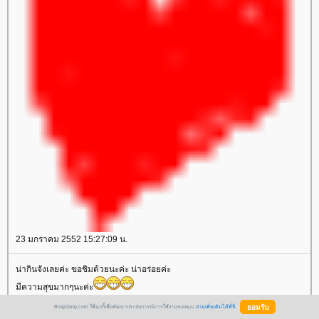
23 มกราคม 2552 15:27:09 น.
น่ากินจังเลยค่ะ ขอชิมด้วยนะค่ะ น่าอร่อยค่ะ
มีความสุขมากๆนะค่ะ
ดย:
whitelady
BlogGang.com ใช้คุกกี้เพื่อพัฒนาประสบการณ์การใช้งานของคุณ
อ่านเพิ่มเติมได้ที่นี่