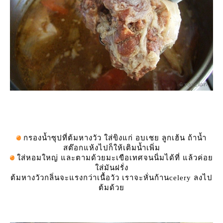
กรองน้ำซุปที่ต้มหางวัว ใส่ขิงแก่ อบเชย ลูกเฮ้น ถ้าน้ำ
สต๊อกแห้งไปก็ให้เติมน้ำเพิ่ม
ส่หอมใหญ่ และตามด้วยมะเขือเทศจนนิ่มได้ที่ แล้วค่อ
ส่มันฝรั่ง
ต้มหางวัวกลิ่นจะแรงกว่าเนื้อวัว เราจะหั่นก้านcelery ลงไป
ต้มด้ว