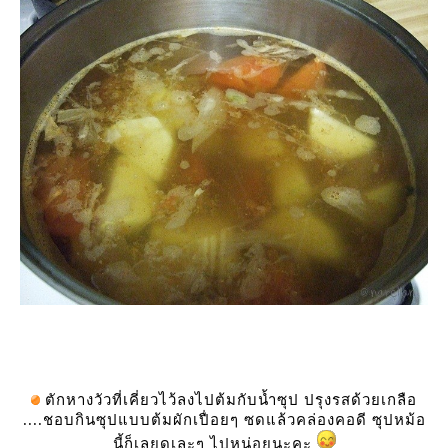
ตักหางวัวที่เคี่ยวไว้ลงไปต้มกับน้ำซุป ปรุงรสด้วยเกลือ
....ชอบกินซุปแบบต้มผักเปื่อยๆ ซดแล้วคล่องคอดี ซุปหม้อ
นี้ก็เลยดูเละๆ ไปหน่อยนะคะ