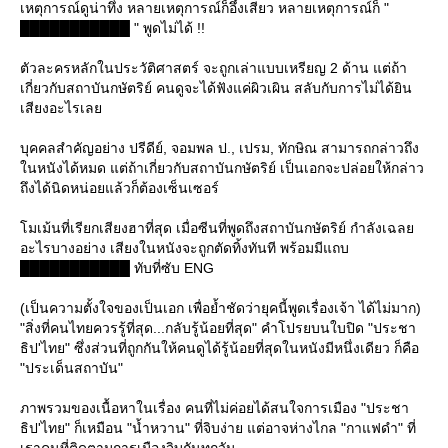
เหตุการณ์ดูน่าทึ่ง หลายเหตุการณ์ก็อึ้งเสียว หลายเหตุการณ์ก็ "
███████████ " พูดไม่ได้ !!
ตัวละครหลักในประวัติศาสตร์ จะถูกเล่าแบบเหรียญ 2 ด้าน แต่ถ้า
เกี่ยวกับสถาบันกษัตริย์ คนดูจะได้ฟังแค่ผิวเผิน สลับกับการไม่ได้ยิน
เสียงอะไรเล
บุคคลสำคัญอย่าง ปรีดีย์, จอมพล ป., เปรม, ทักษิณ สามารถกล่าวถึง
นหนังได้หมด แต่ถ้าเกี่ยวกับสถาบันกษัตริย์ เป็นเอกจะปล่อยให้กล่าว
ถึงได้นิดหน่อยแล้วก็ต้องเซ็นเซอร์
มเม้นที่เรียกเสียงฮาที่สุด เมื่อซีนที่พูดถึงสถาบันกษัตริย์ กำลังเฉล
อะไรบางอย่าง เสียงในหนังจะถูกตัดทิ้งทันที พร้อมมีแถบ
███████████ ทับที่ซับ ENG
(เป็นความตั้งใจของเป็นเอก เพื่อย้ำชัดว่ายุคนี้พูดเรื่องเจ้า ได้ไม่มาก)
"สิ่งที่คนไทยควรรู้ที่สุด...กลับรู้น้อยที่สุด" คำโปรยบนใบปิด "ประชา
ธิป'ไทย" ซึ่งส่วนที่ถูกกันให้คนดูได้รู้น้อยที่สุดในหนังมีหนึ่งเดียว ก็คือ
"ประเด็นสถาบัน"
ภาพรวมของเนื้อหาในเรื่อง คนที่ไม่ค่อยได้สนใจการเมือง "ประชา
ธิป'ไทย" ก็เหมือน "น้ำหวาน" ที่จิบง่าย แต่อาจห่างไกล "กาแฟดำ" ที่
เราคนที่ติดตามการเมืองจิบกันทุกวัน