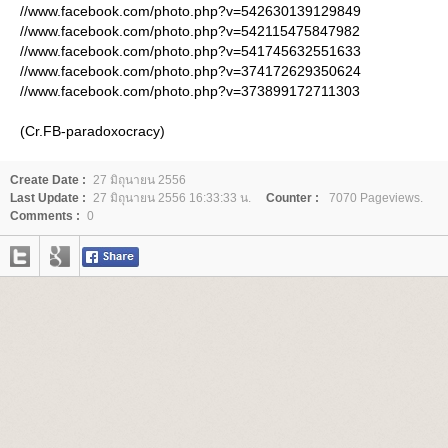
//www.facebook.com/photo.php?v=542630139129849
//www.facebook.com/photo.php?v=542115475847982
//www.facebook.com/photo.php?v=541745632551633
//www.facebook.com/photo.php?v=374172629350624
//www.facebook.com/photo.php?v=373899172711303
(Cr.FB-paradoxocracy)
Create Date :
27 มิถุนายน 2556
Last Update :
27 มิถุนายน 2556 16:33:33 น.
Counter :
7070 Pageviews.
Comments :
0