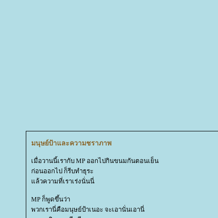
มนุษย์ป้าและความชราภาพ
เมื่อวานนี้เรากับ MP ออกไปกินขนมกันตอนเย็น
ก่อนออกไป ก็รีบทำธุระ
ล้วความที่เราเร่งนั่นนี่
MP ก็พูดขึ้นว่า
พวกเรานี่คือมนุษย์ป้าเนอะ จะเอานั่นเอานี่