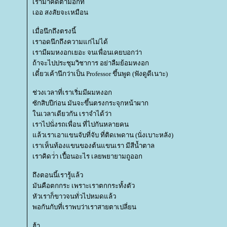
เรามาคิดตามอีกที
เออ สงสัยจะเหมือน
เมื่อนึกถึงตรงนี้
เราอดนึกถึงความแก่ไม่ได้
เรามีผมหงอกเยอะ จนเพื่อนเคยบอกว่า
ถ้าจะไปประชุมวิชาการ อย่าลืมย้อมหงอก
เดี๋ยวเค้านึกว่าเป็น Professor ขึ้นพูด (ฟังดูดีเนาะ)
ช่วงเวลาที่เราเริ่มมีผมหงอก
ซักสิบปีก่อน มันจะขึ้นตรงกระจุกหน้าผาก
นเวลาเดียวกัน เราจำได้ว่า
เราไปนั่งรถเพื่อน ที่ไปกันหลายคน
ล้วเราเอาแขนจับที่จับ ที่ติดเพดาน (นั่งเบาะหลัง)
เราเห็นท้องแขนของต้นแขนเรา มีสีน้ำตาล
เราคิดว่่า เปื้อนอะไร เลยพยายามถูออก
ถึงตอนนี้เรารู้แล้ว
มันคือตกกระ เพราะเราตกกระทั้งตัว
หัวเราก็ขาวจนทั่วไปหมดแล้ว
พอกันกับที่เราพบว่าเราสายตาเปลี่ยน
ฮ้า