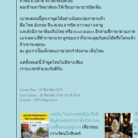
ถ้าขึ้น ม.ปลาย จะให้เรียนสเปน
พอเข้ามหาวิทยาลัยจะให้เรียนภาษาอารบิคเพิ่ม
เอาล่ะตอนนี้ลูกเราพูดได้อย่างน้อยแปดภาษาแล้ว
คือ ไทย อังกฤษ จีน สเปน อารบิค ลาว พม่า มลายู
ละยังมีภาษาท้องถิ่นไทย หรือ local dialect อีกสามสี่ภาษาตามภาค
เอาเฉพาะสี่ห้าภาษาแรก ลูกของเราก็น่าจะคุยกับคนได้ครึ่งโลกแล้ว
ถ้าเขาจะคุยนะ
ฮะ ลูกเราเป็นเด็กสองภาษายกกำลังสาม เห็นไหม
ต่ทั้งหมดนี้ ถ้าพูดไทยไม่มีหางเสียง
เราจะเขกหัวและจับตีก้น.
Create Date : 28 มีนาคม 2556
Last Update : 28 มีนาคม 2556 19:58:18 น.
Counter : 3081 Pageviews.
เหตุใด ในประเทศญี่ปุ่น ถึงมี
เร
สัญลักษณ์จราจร ทั้งป้าย และ
เป
บนพื้นถนนอยู่มาก
เที่ยวรอบ
คว
เกาะรัตนโกสินทร์
ส