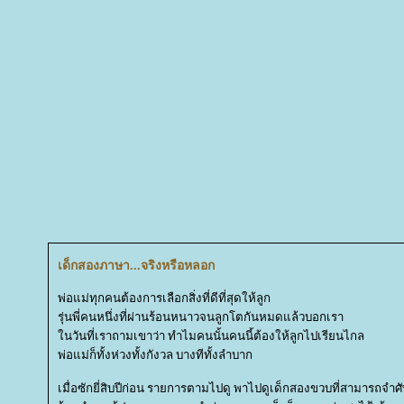
เด็กสองภาษา...จริงหรือหลอก
พ่อแม่ทุกคนต้องการเลือกสิ่งที่ดีที่สุดให้ลูก
รุ่นพี่คนหนึ่งที่ผ่านร้อนหนาวจนลูกโตกันหมดแล้วบอกเรา
นวันที่เราถามเขาว่า ทำไมคนนั้นคนนี้ต้องให้ลูกไปเรียนไกล
พ่อแม่ก็ทั้งห่วงทั้งกังวล บางทีทั้งลำบาก
เมื่อซักยี่สิบปีก่อน รายการตามไปดู พาไปดูเด็กสองขวบที่สามารถจำ