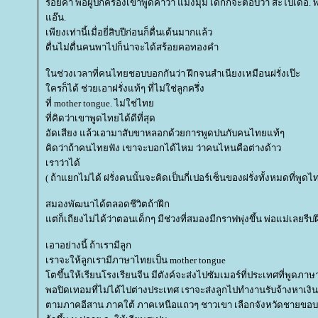
ร้อยคำ พอผู้ปกครองเขาพูดคำว่า แมงมุม เด็กก็จะตอบว่า สะไป้เด้อ. 
อ๊น.
เพียงเท่านี้เมื่อยี่สิบปีก่อนก็ตื่นเต้นมากแล้ว
ตื่นไม่ตื่นคนพาไปก็น่าจะได้สร้อยคอทองคำ
นช่วงเวลาที่คนไทยชอบบอกกันว่า ฝึกจนสำเนียงเหมือนฝรั่งเป๊ะ
ครก็ได้ ช่วยเอาฝรั่งแท้ๆ ที่ไม่ใช่ลูกครึ่ง
ที่ mother tongue. ไม่ใช่ไท
ที่คิดว่าเขาพูดไทยได้ดีที่สุด
อัดเสียง แล้วเอามาสับขาหลอกด้วยการพูดปนกับคนไทยแท้ๆ
คิดว่าถ้าคนไทยฟัง เขาจะบอกได้ไหม ว่าคนไหนคือต่างด้าว
เราว่าได้
( ถ้าแยกไม่ได้ ฝรั่งคนนั้นจะคิดเป็นกี่เปอร์เซ็นของฝรั่งทั้งหมดที่พูดไ
สมองพัฒนาได้ตลอดชีวิตถ้าฝึก
ต่ก็เถียงไม่ได้ว่าตอนเด็กๆ มีช่วงที่สมองมีกราฟพุ่งขึ้น พ่อแม่เลยรีบ
เอาอย่างนี้ ถ้าเรามีลูก
เราจะให้ลูกเรามีภาษาไทยเป็น mother tongue
ตขึ้นให้เรียนโรงเรียนจีน มีตังค์จะส่งไปซัมเมอร์ที่ประเทศที่พูดภา
พอปิดเทอมที่ไม่ได้ไปต่างประเทศ เราจะส่งลูกไปทำงานรับจ้างหาเงิน
ตามภาคอีสาน ภาคใต้ ภาคเหนือแถวๆ ชาวเขา เลือกจังหวัดชายขอบ