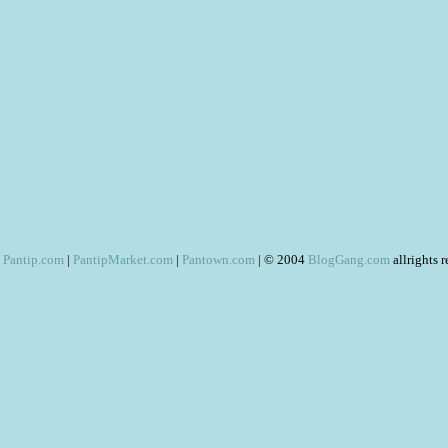
Pantip.com
|
PantipMarket.com
|
Pantown.com
| © 2004
BlogGang.com
allrights 