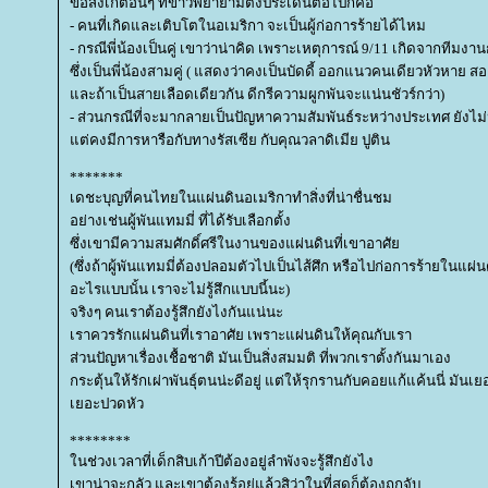
ข้อสังเกตอื่นๆ ที่ข่าวพยายามตั้งประเด็นต่อไปก็คือ
- คนที่เกิดและเติบโตในอเมริกา จะเป็นผู้ก่อการร้ายได้ไหม
- กรณีพี่น้องเป็นคู่ เขาว่าน่าคิด เพราะเหตุการณ์ 9/11 เกิดจากทีมงา
ซึ่งเป็นพี่น้องสามคู่ ( แสดงว่าคงเป็นบัดดี้ ออกแนวคนเดียวหัวหาย
ละถ้าเป็นสายเลือดเดียวกัน ดีกรีความผูกพันจะแน่นชัวร์กว่า)
- ส่วนกรณีที่จะมากลายเป็นปัญหาความสัมพันธ์ระหว่างประเทศ ยังไ
ต่คงมีการหารือกับทางรัสเซีย กับคุณวลาดิเมีย ปูติน
*******
เดชะบุญที่คนไทยในแผ่นดินอเมริกาทำสิ่งที่น่าชื่นชม
อย่างเช่นผู้พันแทมมี่ ที่ได้รับเลือกตั้ง
ซึ่งเขามีความสมศักดิ์ศรีในงานของแผ่นดินที่เขาอาศั
(ซึ่งถ้าผู้พันแทมมี่ต้องปลอมตัวไปเป็นไส้ศึก หรือไปก่อการร้ายในแผ่
อะไรแบบนั้น เราจะไม่รู้สึกแบบนี้นะ)
จริงๆ คนเราต้องรู้สึกยังไงกันแน่นะ
เราควรรักแผ่นดินที่เราอาศัย เพราะแผ่นดินให้คุณกับเรา
ส่วนปัญหาเรื่องเชื้อชาติ มันเป็นสิ่งสมมติ ที่พวกเราตั้งกันมาเอง
กระตุ้นให้รักเผ่าพันธุ์ตนน่ะดีอยู่ แต่ให้รุกรานกับคอยแก้แค้นนี่ มัน
เยอะปวดหัว
********
นช่วงเวลาที่เด็กสิบเก้าปีต้องอยู่ลำพังจะรู้สึกยังไง
เขาน่าจะกลัว และเขาต้องรู้อยู่แล้วสิว่าในที่สุดก็ต้องถูกจับ