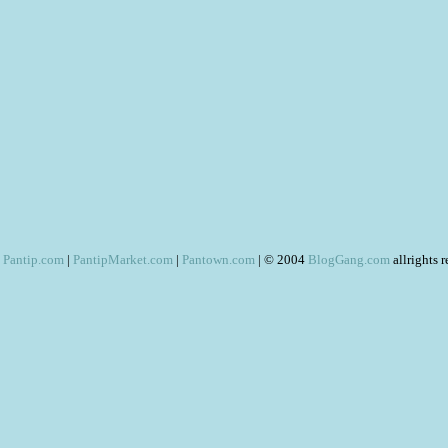
Pantip.com
|
PantipMarket.com
|
Pantown.com
| © 2004
BlogGang.com
allrights 