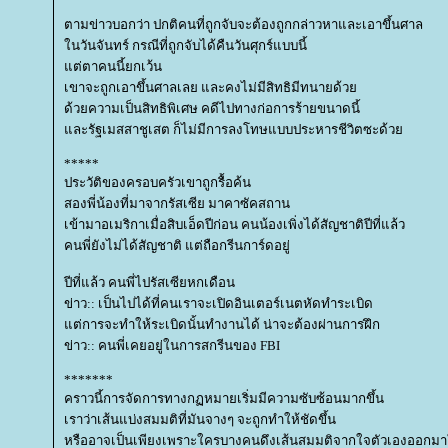
ตามข่าวบอกว่า ปกติคนที่ถูกจับจะต้องถูกกล่าวหาและเอาขึ้นศาล
นวันจันทร์ กรณีที่ถูกจับได้คืนวันศุกร์แบบนี้
ต่ตาคนนี้ยกเว้น
เขาจะถูกเอาขึ้นศาลเลย และคงไม่มีสิทธิมีทนายด้ว
ด้วยความเป็นสิทธิพิเศษ คดีไปทางก่อการร้ายขนาดนี้
ละรัฐเมสสาชูเสต ก็ไม่มีการลงโทษแบบประหารชีวิตซะด้ว
*****
ประวัติของครอบครัวเขาถูกรื้อค้น
สองพี่น้องที่มาจากรัสเซีย มาคาซัคสถาน
เข้ามาอเมริกาเมื่อสิบเอ็ดปีก่อน คนน้องเพิ่งได้สัญชาติปีที่แล้ว
คนพี่ยังไม่ได้สัญชาติ แต่ถือกรีนการ์ดอยู่
ปีที่แล้ว คนพี่ไปรัสเซียหกเดือน
ข่าว:: เป็นไปได้ที่คนเราจะเปิดอินเตอร์เนตหัดทำระเบิด
ต่การจะทำให้ระเบิดนั้นทำงานได้ น่าจะต้องผ่านการฝึก
ข่าว:: คนพี่เคยอยู่ในการสกรีนของ FBI
*******
คราวนี้การจัดการทางกฏหมายเริ่มมีความซับซ้อนมากขึ้น
เราว่าเส้นแบ่งสมมติที่มันจางๆ จะถูกทำให้ชัดขึ้น
หรืออาจเป็นเพียงเพราะใครบางคนดึงเส้นสมมติจากใจตัวเองออกม