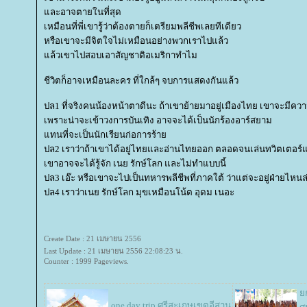
ละอาจตายในที่สุด
เหมือนที่พี่เขารู้ว่าต้องตายก็เตรียมพลีชีพเลยทีเดียว
หรือเขาจะมีจิตใจไม่เหมือนอย่างพวกเราไปแล้ว
ล้วเขาไปสอบเอาสัญชาติอเมริกาทำไม
ชีวิตก็อาจเหมือนละคร ที่ใกล้ๆ จบการแสดงกันแล้ว
ปล1 ที่จริงคนน้องหน้าตาดีนะ ถ้าเขาย้ายมาอยู่เมืองไทย เขาจะมีคว
เพราะน่าจะเข้าวงการบันเทิง อาจจะได้เป็นนักร้องอาร์สยาม
ทนที่จะเป็นนักเรียนก่อการร้า
ปล2 เราว่าถ้าเขาได้อยู่ไทยและอ่านไทยออก ตลอดจนเล่นทวิตเตอร์แ
เขาอาจจะได้รู้จัก เนย รักษ์โลก และไม่ทำแบบนี้
ปล3 เอ๊ะ หรือเขาจะไปเป็นทหารพลีชีพที่ภาคใต้ ว่าแต่จะอยู่ฝ่ายไหนล่ะ
ปล4 เราว่าเนย รักษ์โลก มุขเหมือนโน้ต อุดม เนอะ
Create Date : 21 เมษายน 2556
Last Update : 21 เมษายน 2556 22:08:23 น.
Counter : 1999 Pageviews.
ก
one day trip ศรีสะเกษเขตอีสาน