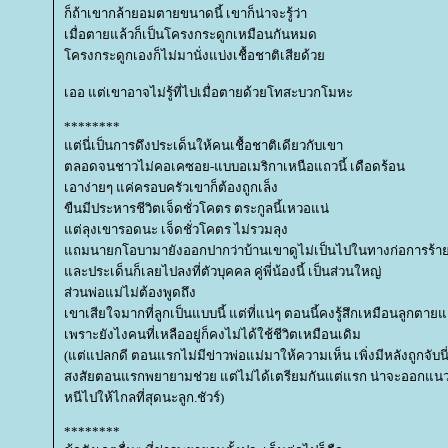
ก็ถ้าเขากล้ายอมตายขนาดนี้ เขาก็น่าจะรู้ว่า
เมื่อตายแล้วก็เป็นโครงกระดูกเหมือนกันหมด
ครงกระดูกเองก็ไม่มานั่งแบ่งเชื้อชาติเสียด้ว
เออ แต่เขาอาจไม่รู้ที่ไปเมื่อตายด้วยโทสะบวกโมหะ
********
ต่นี่เป็นการดึงประเด็นให้คนเชื้อชาติเดียวกับเขา
ตลอดจนชาวไม่คอเคซอย-แบบอเมริกาเหนือแถวนี้ เดือดร้อน
เอาง่ายๆ แค่ครอบครัวเขาก็ต้องถูกเล็ง
ขืนมีประหารชีวิตเจ็ดชั่วโคตร ตระกูลนี้เหวอแน่
ต่ลุงเขารอดนะ เจ็ดชั่วโคตร ไม่รวมลุง
ถมนายกโอบามายังออกปากว่าบ้านเขาดูไม่เป็นไปในทางก่อการร้
ละประเด็นก็เลยไปลงที่ตัวบุคคล คู่พี่น้องนี้ เป็นส่วนใหญ่
ส่วนพ่อแม่ไม่ต้องพูดถึง
เขาเสียใจมากที่ลูกเป็นแบบนี้ แต่ที่แน่ๆ ตอนนี้คงรู้สึกเหมือนลูกตายแล้
เพราะยังไงคนที่เหลืออยู่ก็คงไม่ได้ใช้ชีวิตเหมือนเดิม
(แต่แปลกดี ตอนแรกไม่มีข่าวพ่อแม่มาให้ความเห็น เพิ่งมีหลังถูกจับนี่
สงสัยตอนแรกพยายามช่วย แต่ไม่ได้เตรียมกันแต่แรก น่าจะออกแน
หนีไปให้ไกลที่สุดนะลูก.ชัวร์)
********