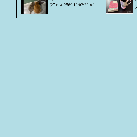
(27 ก.ค. 2569 19:02:30 น.)
(