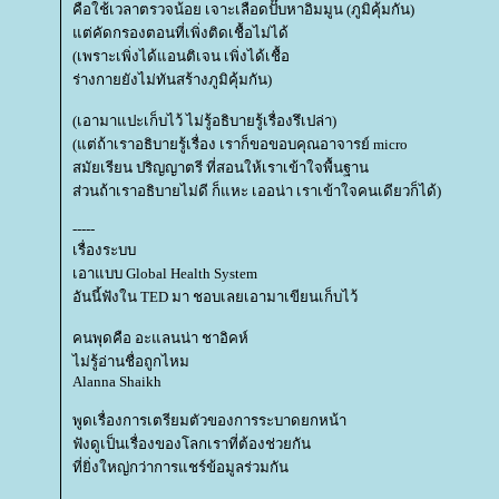
คือใช้เวลาตรวจน้อย เจาะเลือดปั๊บหาอิมมูน (ภูมิคุ้มกัน)
ต่คัดกรองตอนที่เพิ่งติดเชื้อไม่ได้
(เพราะเพิ่งได้แอนติเจน เพิ่งได้เชื้อ
ร่างกายยังไม่ทันสร้างภูมิคุ้มกัน)
(เอามาแปะเก็บไว้ ไม่รู้อธิบายรู้เรื่องรึเปล่า)
(แต่ถ้าเราอธิบายรู้เรื่อง เราก็ขอขอบคุณอาจารย์ micro
สมัยเรียน ปริญญาตรี ที่สอนให้เราเข้าใจพื้นฐาน
ส่วนถ้าเราอธิบายไม่ดี ก็แหะ เออน่า เราเข้าใจคนเดียวก็ได้)
-----
เรื่องระบบ
เอาแบบ Global Health System
อันนี้ฟังใน TED มา ชอบเลยเอามาเขียนเก็บไว้
คนพุดคือ อะแลนน่า ชาอิคห์
ไม่รู้อ่านชื่อถูกไหม
Alanna Shaikh
พูดเรื่องการเตรียมตัวของการระบาดยกหน้า
ฟังดูเป็นเรื่องของโลกเราที่ต้องช่วยกัน
ที่ยิ่งใหญ่กว่าการแชร์ข้อมูลร่วมกัน