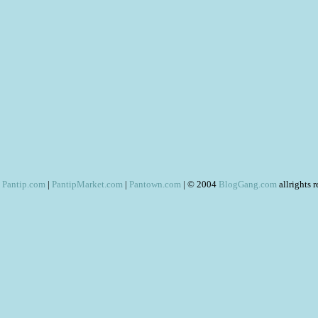
Pantip.com
|
PantipMarket.com
|
Pantown.com
| © 2004
BlogGang.com
allrights 