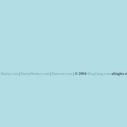
Pantip.com
|
PantipMarket.com
|
Pantown.com
| © 2004
BlogGang.com
allrights 