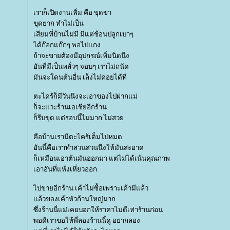
เราก็เปิดงานเพิ่ม คือ ขุดข่า
ขุดยาก ทำไม่เป็น
เสียมที่บ้านไม่มี มีแต่ช้อนปลูกเบาๆ
ได้ก๊อกแก๊กๆ พอไปแกง
ถ้าจะขายต้องมีอุปกรณ์เพิ่มนิดนึง
อันที่มีเป็นพลั่วๆ จอบๆ เราไม่ถนัด
มันจะโดนต้นอื่น เล็งไม่ค่อยได้ที่
ตะไคร้ก็มีวันนึงจะเอาของไปฝากแม่
ก็จะแวะร้านเอเชียอีกร้าน
ก็รีบขุด แต่รอบนี้ไม่มาก ไม่สว
คือบ้านเรามีตะไคร้เต็มไปหมด
อันนี้คือเราทำสวนส่วนนึงให้มันสะอาด
ก็เหมือนเอาต้นมันออกมา แต่ไม่ได้เน้นคุณภาพ
เอาอันที่แห้งเหี่ยวออก
ไปขายอีกร้าน เค้าไม่ซื้อเพราะเค้ามีแล้ว
ล้วของเค้าหัวก้านใหญ่มาก
ซึ่งร้านนี่แม่เคยบอกให้ราคาไม่ดีเท่าร้านก่อน
พอดีเราขอให้พี่ลองร้านนี้ดู อยากลอง