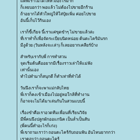
ต่พี่เราไม่ได้ให้หวังอะไรมาก
ก็เลยบอกว่า พอแล้ว ไม่ต้องไปขายอีกร้าน
ถ้าอยากได้หัวใหญ่ให้ใส่ปุ๋ยเพิ่ม ค่อยไปขา
อันนี้เก็บไว้กินเอง
เราก็ขี้เกียจ นี้เราแค่ขุดขำๆ ไม่ขายแล้วล่ะ
ที่เราทำก็เพื่อจัดระเบียบนิดหน่อย ต้นตะไคร้มันรก
มีงูด้วย (วันหลังจะเล่า) ก็เลยอยากเคลียร์บ้าง
สำหรับเรากับพี่ การทำสวน
จุดเริ่มต้นคืออยากมีเรื่องราวเล่าให้แม่ฟัง
เท่านั้นเอง
ทำไปทำมาก็สนุกดี ก็ทำเท่าที่ทำได้
วันนึงเราก็จะพาแม่กลับไท
พี่เราก็คงเข้าเมืองไปอยู่หอใกล้ที่ทำงาน
ก็อาจจะไม่ได้มาเล่นกันในสวนแบบนี้
เรื่องขำคือเราอวดทีมเพื่อนที่เรียนวิจั
มีพี่คนนึงปลูกผักออแกนิค เป็นล่ำเป็นสัน
(พี่คนนี้ทำอะไรก็เก่ง)
พี่เขาถามเราว่า ถอนตะไคร้กับถอนฟัน อันไหนยากกว่า
เราตอบว่า ถอนตะไคร้