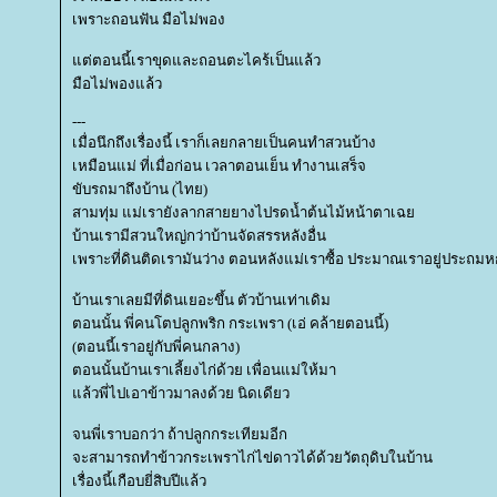
เพราะถอนฟัน มือไม่พอง
ต่ตอนนี้เราขุดและถอนตะไคร้เป็นแล้ว
มือไม่พองแล้ว
---
เมื่อนึกถึงเรื่องนี้ เราก็เลยกลายเป็นคนทำสวนบ้าง
เหมือนแม่ ที่เมื่อก่อน เวลาตอนเย็น ทำงานเสร็จ
ขับรถมาถึงบ้าน (ไทย)
สามทุ่ม แม่เรายังลากสายยางไปรดน้ำต้นไม้หน้าตาเฉ
บ้านเรามีสวนใหญ่กว่าบ้านจัดสรรหลังอื่น
เพราะที่ดินติดเรามันว่าง ตอนหลังแม่เราซื้อ ประมาณเราอยู่ประถมห
บ้านเราเลยมีที่ดินเยอะขึ้น ตัวบ้านเท่าเดิม
ตอนนั้น พี่คนโตปลูกพริก กระเพรา (เอ่ คล้ายตอนนี้)
(ตอนนี้เราอยู่กับพี่คนกลาง)
ตอนนั้นบ้านเราเลี้ยงไก่ด้วย เพื่อนแม่ให้มา
ล้วพี่ไปเอาข้าวมาลงด้วย นิดเดียว
จนพี่เราบอกว่า ถ้าปลูกกระเทียมอีก
จะสามารถทำข้าวกระเพราไก่ไข่ดาวได้ด้วยวัตถุดิบในบ้าน
เรื่องนี้เกือบยี่สิบปีแล้ว