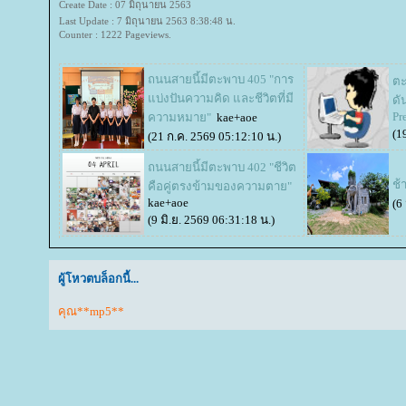
Create Date : 07 มิถุนายน 2563
Last Update : 7 มิถุนายน 2563 8:38:48 น.
Counter : 1222 Pageviews.
ถนนสายนี้มีตะพาบ 405 "การ
ตะ
บ่งปันความคิด และชีวิตที่มี
ดั
Pr
ความหมาย"
kae+aoe
(1
(21 ก.ค. 2569 05:12:10 น.)
ถนนสายนี้มีตะพาบ 402 "ชีวิต
ช้า
คือคู่ตรงข้ามของความตาย"
kae+aoe
(6
(9 มิ.ย. 2569 06:31:18 น.)
ผู้โหวตบล็อกนี้...
คุณ**mp5**