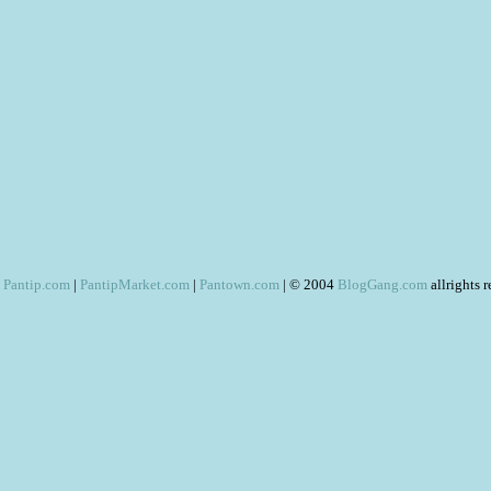
Pantip.com
|
PantipMarket.com
|
Pantown.com
| © 2004
BlogGang.com
allrights 