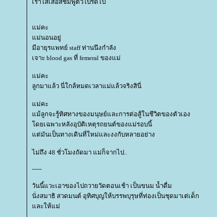
เราใส่เสื้อสีชมพูตัวโปรดไป
ม่คะ
ม่นอนอยู่
มีอายุรแพทย์ staff ท่านนึงกำลัง
เจาะ blood gas ที่ femeral ของแม่
ม่คะ
ลูกมาแล้ว นี่ใกล้หมดเวลาแม่แล้วจริงสินี่
ม่คะ
ม้ลูกจะรู้ทิศทางของมนุษย์และการต่อสู้ในชีวิตของตัวเอง
ดยเฉพาะหลังอุบัติเหตุรถยนต์ของแม่รอบนี้
ต่มันเป็นทางเดินที่ใหม่และงงกับหลายอย่าง
ไม่ถึง 48 ชั่วโมงถัดมา แม่ก็จากไป..
-----
วันนี้แวะเอาของไปถวายวัดตอนเช้า เป็นขนม น้ำดื่ม
นั่งสมาธิ สวดมนต์ อุทิศบุญให้บรรพบุรุษที่ท่องเป็นชุดมาเต่เด็ก
ละให้แม่