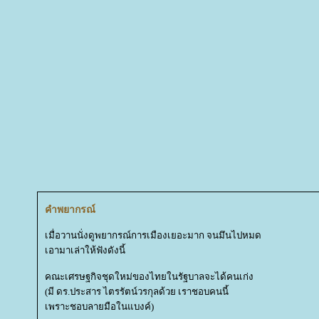
คำพยากรณ์
เมื่อวานนั่งดูพยากรณ์การเมืองเยอะมาก จนมึนไปหมด
เอามาเล่าให้ฟังดังนี้
คณะเศรษฐกิจชุดใหม่ของไทยในรัฐบาลจะได้คนเก่ง
(มี ดร.ประสาร ไตรรัตน์วรกุลด้วย เราชอบคนนี้
เพราะชอบลายมือในแบงค์)