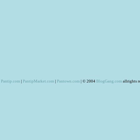
Pantip.com
|
PantipMarket.com
|
Pantown.com
| © 2004
BlogGang.com
allrights 