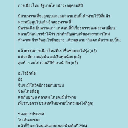
การเมืองไทย รัฐบาลไทยน่าจะอยู่ครบสี่ปี
มีสามพรรคที่จะถูกยุบและล่มสลาย อันนี้เค้าทายไว้ปีที่แล้ว
พรรคนึงยุบไปแล้ว อีกสองพรรคนี้
มีพรรคนึงเป็นพรรคเก่าแก่ ตอนนี้มีเรื่องตราของพรรคเปลี่ยน
หลายปีก่อนเราจำได้ว่า เขาทำสัญลักษณ์ของพรรคมาใหม่
ทำจากแก้วหรืออะไรซักอย่าง แล้วพอเอามาก็แตก คุ้นว่าแบบนี้นะ
ล้วพรรคการเมืองใหม่ที่เราชื่นชอบจะไม่รุ่ง (แง้)
ม้จะมีความมุ่งมั่น แต่เงินทุนน้อย (แง้)
สุดท้าย จะไป ก่อนสี่ปีข้างหน้าอีก (แง้)
อะไรอีกน้อ
อ้อ
จีนจะมีโควิดอีกรอบกันยายน
ของไทยดีอยู่
ต่กันยายน ตุลาคม ไทยจะมีน้ำท่วม
(พี่เราบอกว่า ประเทศไทยทายน้ำท่วมยังไงก็ถูก)
ของต่างประเทศ
ไบเด้นจะชนะ
ล้วก็จีนจะโดนเล่นงานเยอะช่วงต้นปี 2564