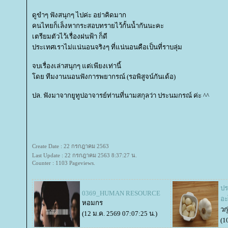
ดูขำๆ ฟังสนุกๆ ไปค่ะ อย่าคิดมาก
คนไทยก็เล็งหากระสอบทรายไว้กั้นน้ำกันนะคะ
เตรียมตัวไว้เรื่องฝนฟ้า ก็ดี
ประเทศเราไม่แน่นอนจริงๆ ที่แน่นอนคือเป็นที่ราบลุ่ม
จบเรื่องเล่าสนุกๆ แต่เพียงเท่านี้
ดย ทีมงานนอนฟังการพยากรณ์ (รอพิสูจน์กันเด้อ)
ปล. ฟังมาจากยูทูปอาจารย์ท่านที่นามสกุลว่า ประนมกรณ์ ค่ะ ^^
Create Date : 22 กรกฎาคม 2563
Last Update : 22 กรกฎาคม 2563 8:37:27 น.
Counter : 1103 Pageviews.
ปร
0369_HUMAN RESOURCE
อะ
หอมกร
วก
(12 ม.ค. 2569 07:07:25 น.)
(1