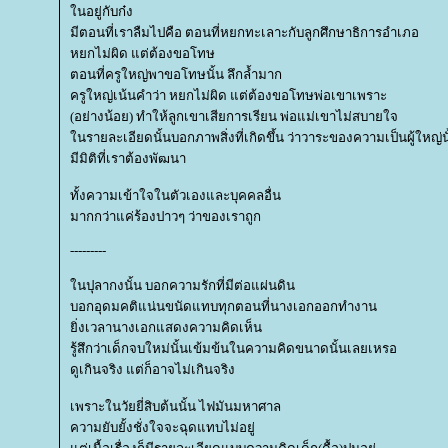
นอยู่กับก๋ง
มีตอนที่เราลืมไปคือ ตอนที่หยกทะเลาะกับลูกศึกษาธิการอำเภอ
หยกไม่ผิด แต่ต้องขอโทษ
ตอนที่ครูใหญ่พาขอโทษนั้น ลึกล้ำมาก
ครูใหญ่เน้นคำว่า หยกไม่ผิด แต่ต้องขอโทษพ่อเขาเพราะ
(อย่างน้อย) ทำให้ลูกเขาเสียการเรียน พ่อแม่เขาไม่สบายใจ
นรายละเอียดนั้นบอกภาพสิ่งที่เกิดขึ้น ว่าวาระของความเป็นผู้ใหญ่น
มีมิติที่เราต้องพัฒนา
ทั้งความเข้าใจในตัวเองและบุคคลอื่น
มากกว่าแค่ร้องปาวๆ ว่าของเราถูก
---------
นปุลากงนั้น บอกความรักที่มีต่อแผ่นดิน
บอกอุดมคติแน่นขนัดแทบทุกตอนที่นางเอกออกทำงาน
ิ่งเวลานางเอกแสดงความคิดเห็น
รู้สึกว่าเด็กจบใหม่นั้นเข้มข้นในความคิดขนาดนั้นเลยเหรอ
ดูเกินจริง แต่ก็อาจไม่เกินจริง
เพราะในวัยยี่สิบต้นนั้น ไฟมันมหาศาล
ความยับยั้งชั่งใจจะฉุดแทบไม่อยู่