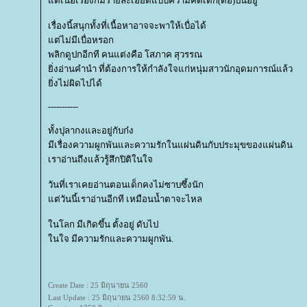
ต่เนื้อเรื่องก็มีรายละเอียดแบบความคิดเด็ก(ดื้อ)ปนอยู่
เรื่องนี้สนุกทั้งที่เนื้อหาอาจจะพาให้เบื่อได้
ต่ไม่มีเบื่อหรอก
พลิกดูปกอีกที คนแต่งคือ โสภาค สุวรรณ
ิ่งอ่านคำนำ ที่ต้องการให้กำลังใจแก่หนุ่มสาวนักอุดมการณ์แล้ว
ิ่งไม่ผิดไปได้
-----------
ทั้งปุลากงและอยู่กับก๋ง
มีเรื่องความผูกพันและความรักในแผ่นดินกับประมุขของแผ่นดิน
เราอ่านถึงแล้วรู้สึกปิติในใจ
วันที่เราเคยอ่านตอนเด็กคงไม่ซาบซึ้งนัก
ต่วันนี้เราอ่านอีกที เหมือนน้ำตาจะไหล
นโลก มีเกิดขึ้น ตั้งอยู่ ดับไป
นใจ มีความรักและความผูกพัน.
Create Date : 25 มิถุนายน 2560
Last Update : 25 มิถุนายน 2560 8:32:59 น.