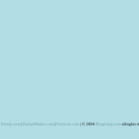
Pantip.com
|
PantipMarket.com
|
Pantown.com
| © 2004
BlogGang.com
allrights 