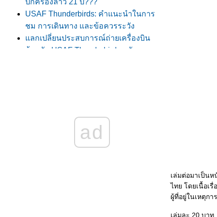
ปกครองลาว 21 ปี???"
USAF Thunderbirds: คำแนะนำในการ
ชม การเดินทาง และข้อควรระวัง
ลกเปลี่ยนประสบการณ์ถ่ายเครื่องบิน
ต้อนรับ USAF Thunderbirds ครับ
ATP Tennis Thailand Open 2009 รอบชิง
ชนะเลิศ
Testimonial Match - ตะวัน ศรีปาน
ภาพสวย ๆ ในอัฟกานิสถาน
ฆษณาขายอาวุธครับ
อุ่นเครื่อง .... Skyman In Bangalore
ad
ั่วน้ำลา
สาระมาน้อย .... Tag มาเยอะ
ปรแกรมงานวันเด็กแห่งชาติของเหล่า
ทัพต่าง ๆ
เล่มต่อมาเป็นหนั
สวัสดีปีใหม่ ๒๕๕๒
ไทย โดยเนื้อเร
เก็บตก .... กีฬา "เตรียมอุดม-เตรียมทหาร"
ผู้ที่อยู่ในเหต
พระเมรุ
เล่มละ 20 บาท