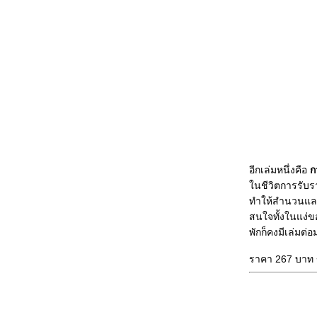
ตำนาน
ทำมาหากิน: กระทู้ผมใน DVD เรื่อง "รัก
สยามเท่าฟ้า"
จ้งข่าวงานแสดงการบินในประเทศไท
ครับ
“โดราเอมอน” ลั่นพร้อมทำงานเพื่อชาติ ^
^
ผมไปพบเพื่อนมาครับ เลยเอารูปเพื่อน ๆ
มาให้ดูแหงาครับ
อ่านเรื่องนี้แล้วยิ้ม ...... แบบยิ้มไม่ออก;
อีกเล่มหนึ่งคือ
ก
Exiled Iraqi clowns cheer refugees (แปล
นชีวิตการรับรา
ล้ว)
ทำให้สำนวนและเ
วาเลนไทน์ Record
สนใจทั้งในแง่ขอ
พักก็คงมีเล่มต
ความรักเหรอ?
ดักฟังคนฟิลิปปินส์พูดถึงประเทศไท
ราคา 267 บาท 
ถ๊ก ถึก ถึก ....... Tag 70 ข้อครับ
ช่วยด้วยครับ ....... คอมพ์ผมมีปัญหาครับ
The Smooth Contradiction #1 - ความ