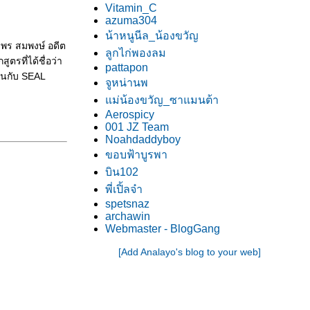
Vitamin_C
azuma304
น้าหนูนีล_น้องขวัญ
มพร สมพงษ์ อดีต
ลูกไก่พองลม
ตรที่ได้ชื่อว่า
pattapon
านกับ SEAL
จูหน่านพ
ม่น้องขวัญ_ซาแมนต้า
Aerospicy
001 JZ Team
Noahdaddyboy
ขอบฟ้าบูรพา
บิน102
พี่เปิ้ลจ๋า
spetsnaz
archawin
Webmaster - BlogGang
[Add Analayo's blog to your web]