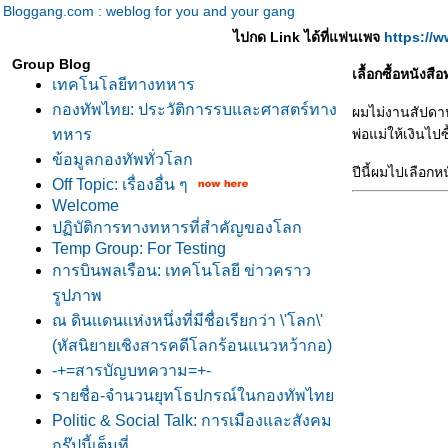
Bloggang.com : weblog for you and your gang
ไปกด Link ได้ที่แฟนเพจ
https://
Group Blog
เลื้อกซื้อหนังส
เทคโนโลยีทางทหาร
กองทัพไทย: ประวัติการรบและศาสตร์ทาง
ผมไม่งานสัปดาห์
ทหาร
พ่อแม่ให้เงินไปซื้
ข้อมูลกองทัพทั่วโลก
ปีนี้ผมไปเลือกห
Off Topic: เรื่องอื่น ๆ
Welcome
ปฏิบัติการทางทหารที่สำคัญของโลก
Temp Group: For Testing
การบินพลเรือน: เทคโนโลยี ข่าวคราว
รูปภาพ
ณ ดินเเดนเเห่งหนึ่งที่มีชื่อเรียกว่า \'โลก\'
(หัสนิยายเชิงสารคดีโลกร้อนแนวหว้ากอ)
-+=สารบัญบทความ=+-
รายชื่อ-จำนวนยุทโธปกรณ์ในกองทัพไท
Politic & Social Talk: การเมืองและสังคม
กรุ๊ปนี้เต็มที่