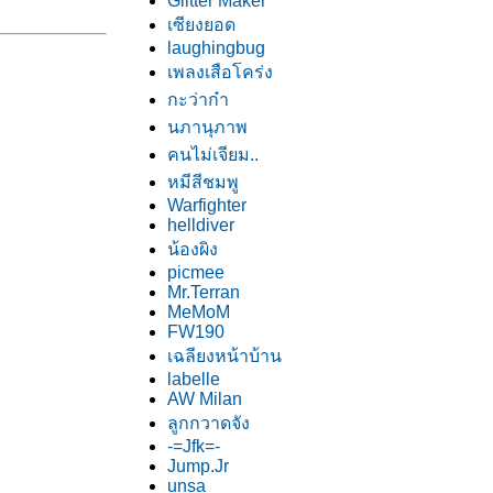
Glitter Maker
เซียงยอด
laughingbug
เพลงเสือโคร่ง
กะว่าก๋า
นภานุภาพ
คนไม่เจียม..
หมีสีชมพู
Warfighter
helldiver
น้องผิง
picmee
Mr.Terran
MeMoM
FW190
เฉลียงหน้าบ้าน
labelle
AW Milan
ลูกกวาดจัง
-=Jfk=-
Jump.Jr
unsa