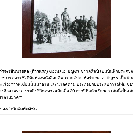
ว่าจะเป็นนายพล (ก้าวแรก)
ของพล.อ. บัญชร ชวาลศิลป์ เป็นบันทึกประสบก
ชการทหารซึ่งตีพิมพ์ลงหนังสือมติชนรายสัปดาห์ครับ พล.อ. บัญชร เป็นนักเขี
รื่องราวที่เขียนนั้นน่าอ่านและน่าติดตาม ประกอบกับประสบการณ์ที่ผู้เขี
งศึกสงคราม รวมถึงชีวิตทหารสมัยเมื่อ 30 กว่าปีที่แล้วเรื่อยมา เล่มนี้เป็นเ
่อมาตามมาครับ
ของสำนักพิมพ์มติชน