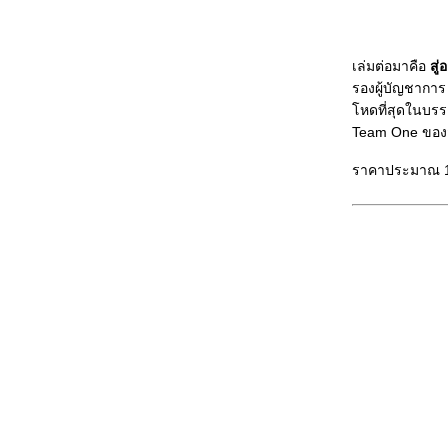
รูปภาพ
บ่นไปเรื่อย ๆ ..... พัฒนพงษ์กับธนิยะ
ช่วยไม่ได้ ........ เกิดมาหล่อ
เล่มต่อมาคือ
สู
"ลาก่อน โทรเลขไทย" .......... ณ ไปรษณีย์
รองผู้บัญชาการ 
กลางบางรัก
หดที่สุดในบรรด
เหตุเกิดที่ร้านเกาเหลาข้างถนน
Team One ของส
Get up close and personal with "RSAF
Black Knight Aerobatic Team" in Don
ราคาประมาณ 1
Mueang AFB [Part II]
Get up close and personal with "RSAF
Black Knight Aerobatic Team" in Don
Mueang AFB [Part I]
Beijing 2008: Bangkok Olympic Torch
Relay Part II
Beijing 2008: Bangkok Olympic Torch
Relay Part I
คบเพลิงโอลิมปิก: "ความเข้ากันไม่ได้"
ของการเมืองและกีฬา
ภาพการก่อสร้างสะพานพระนั่งเกล้าแห่ง
หม่ ตอนกลางคืน
ไว้อาลัย Dith Pran: นักข่าวชาวเขมรผู้เป็น