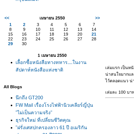
<<
เมษายน 2550
>>
1
2
3
4
5
6
7
8
9
10
11
12
13
14
15
16
17
18
19
20
21
22
23
24
25
26
27
28
29
30
1 เมษายน 2550
เลื้อกซื้อหนังสือทางทหาร....ในงาน
เล่มแรก เป็นหนัง
สัปดาห์หนังสือแห่งชาติ
น่าสนใจมากและเข
ไว้ตลอดแนว น่า
All Blogs
เล่มละ 100 บา
นึกถึง GT200
FW Mail เรื่องโรงไฟฟ้านิวเคลียร์ญี่ปุ่น
"ไม่เป็นความจริง"
ธุรกิจใหม่ ที่เปลี่ยนชีวิตคุณ
"ฝรั่งเศสปกครองลาว 61 ปี อเมริกัน