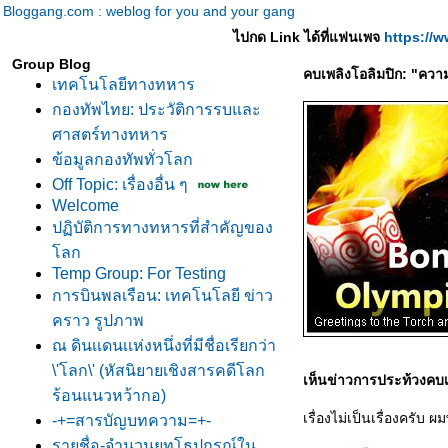
Bloggang.com : weblog for you and your gang
ไปกด Link ได้ที่แฟนเพจ
https://
Group Blog
คบเพลิงโอลิมปิก: "ควา
เทคโนโลยีทางทหาร
กองทัพไทย: ประวัติการรบและ
ศาสตร์ทางทหาร
ข้อมูลกองทัพทั่วโลก
Off Topic: เรื่องอื่น ๆ
Welcome
ปฏิบัติการทางทหารที่สำคัญของ
ลก
Temp Group: For Testing
การบินพลเรือน: เทคโนโลยี ข่าว
คราว รูปภาพ
ณ ดินเเดนเเห่งหนึ่งที่มีชื่อเรียกว่า
\'โลก\' (หัสนิยายเชิงสารคดีโลก
เห็นข่าวการประท้วงคบเ
ร้อนแนวหว้ากอ)
เรื่องไม่เป็นเรื่องครับ ผ
-+=สารบัญบทความ=+-
รายชื่อ-จำนวนยุทโธปกรณ์ใน