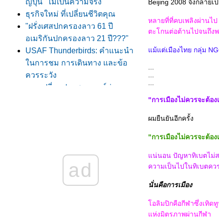
ญี่ปุ่น "ไม่เป็นความจริง"
Beijing 2008 จึงกลายเป็
ธุรกิจใหม่ ที่เปลี่ยนชีวิตคุณ
หลายที่ที่คบเพลิงผ่านไป
"ฝรั่งเศสปกครองลาว 61 ปี
ตะโกนต่อต้านไปจนถึง
อเมริกันปกครองลาว 21 ปี???"
ม้แต่เมืองไทย กลุ่ม NGO
USAF Thunderbirds: คำแนะนำ
นการชม การเดินทาง และข้อ
...
ควรระวัง
...
...
ลกเปลี่ยนประสบการณ์ถ่า
เครื่องบินต้อนรับ USAF
"การเมืองไม่ควรจะต้องเก
Thunderbirds ครับ
ผมยืนยันอีกครั้ง
ATP Tennis Thailand Open 2009
รอบชิงชนะเลิศ
"การเมืองไม่ควรจะต้องเก
Testimonial Match - ตะวัน ศรีปาน
น่นอน ปัญหาทิเบตไม่สม
ภาพสวย ๆ ในอัฟกานิสถาน
ad
ความเป็นไปในทิเบตควรเ
ฆษณาขายอาวุธครับ
อุ่นเครื่อง .... Skyman In
นั่นคือการเมือง
Bangalore
ั่วน้ำลา
อลิมปิกคือกีฬาซึ่งเทิ
ห่งมิตรภาพผ่านกีฬา
สาระมาน้อย .... Tag มาเยอะ