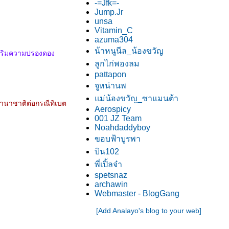
-=Jfk=-
Jump.Jr
unsa
Vitamin_C
azuma304
น้าหนูนีล_น้องขวัญ
เสริมความปรองดอง
ลูกไก่พองลม
pattapon
จูหน่านพ
ม่น้องขวัญ_ซาแมนต้า
านาชาติต่อกรณีทิเบต
Aerospicy
001 JZ Team
Noahdaddyboy
ขอบฟ้าบูรพา
บิน102
พี่เปิ้ลจ๋า
spetsnaz
archawin
Webmaster - BlogGang
[Add Analayo's blog to your web]