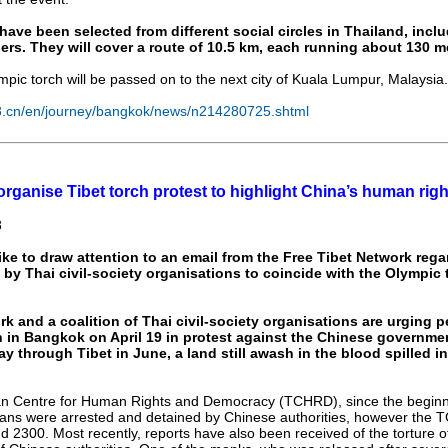
have been selected from different social circles in Thailand, incl
rs. They will cover a route of 10.5 km, each running about 130 m
mpic torch will be passed on to the next city of Kuala Lumpur, Malaysia.
008.cn/en/journey/bangkok/news/n214280725.shtml
rganise Tibet torch protest to highlight China’s human rig
8
e to draw attention to an email from the Free Tibet Network rega
 by Thai civil-society organisations to coincide with the Olympic t
k and a coalition of Thai civil-society organisations are urging p
h in Bangkok on April 19 in protest against the Chinese governmen
ay through Tibet in June, a land still awash in the blood spilled i
tan Centre for Human Rights and Democracy (TCHRD), since the beginn
etans were arrested and detained by Chinese authorities, however the 
d 2300. Most recently, reports have also been received of the torture o