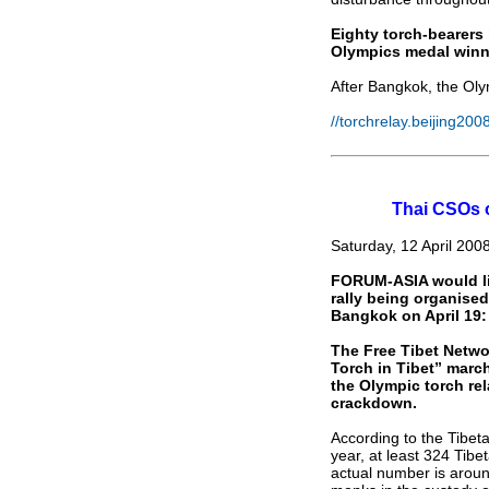
ชาติ ^ ^
Eighty torch-bearers 
ผมไปพบเพื่อนมาครับ เลยเอารูป
Olympics medal winne
เพื่อน ๆ มาให้ดูแหงาครับ
After Bangkok, the Oly
อ่านเรื่องนี้แล้วยิ้ม ...... แบบยิ้มไม่
//torchrelay.beijing2
ออก; Exiled Iraqi clowns cheer
refugees (แปลแล้ว)
วาเลนไทน์ Record
Thai CSOs o
ความรักเหรอ?
ดักฟังคนฟิลิปปินส์พูดถึง
Saturday, 12 April 200
ประเทศไท
FORUM-ASIA would lik
ถ๊ก ถึก ถึก ....... Tag 70 ข้อครับ
rally being organised
Bangkok on April 19:
ช่วยด้วยครับ ....... คอมพ์ผมมี
ปัญหาครับ
The Free Tibet Networ
Torch in Tibet” marc
The Smooth Contradiction #1 -
the Olympic torch rel
ความแตกต่าง ที่ลงตัว ภาค 1
crackdown.
กองทัพอากาศ ขอเชิญเยาวชน
According to the Tibe
เที่ยวงานวันเด็กแห่งชาติกองทัพ
year, at least 324 Tib
actual number is aroun
อากาศ ประจำปี ๒๕๕๑