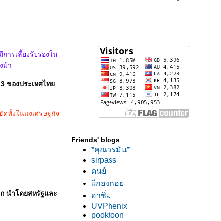
ีการเลี้ยงรับรองใน
งม้า
้งที่ 3 ของประเทศไท
ิดทั้งในแง่เศรษฐกิจ
Friends' blogs
*คุณวรมัน*
sirpass
ดนย์
ผีกองกอ
โลก นำโดยสหรัฐและ
อาซิ่ม
UVPhenix
pooktoon