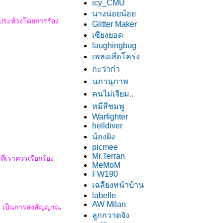
icy_CMU
นางน่อยน้อ
โลกประท้วงโดยการร้อง
Glitter Maker
เซียงยอด
laughingbug
เพลงเสือโคร่ง
กะว่าก๋า
นภานุภาพ
คนไม่เจียม..
หมีสีชมพู
Warfighter
helldiver
น้องผิง
picmee
Mr.Terran
ี่เราควรเรียกร้อง
MeMoM
FW190
เฉลียงหน้าบ้าน
labelle
AW Milan
คี เป็นการส่งสัญญาณ
ลูกกวาดจัง