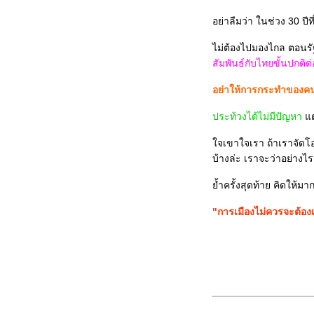
บุญลือ ผู้เสียชีวิตจากการโจมตี
อย่าลืมว่า ในช่วง 30 ปี
ของโจรใต้
YAMAHA and TVXQ World : The
ไม่ต้องไปมองไกล ตอนรั
Raising Challenge
สัมพันธ์กับไทยขั้นปกติต
Tag จาก น้านางน่อยน้อย ..... "ผ ม .
อย่าให้การกระทำของคน
. . "อ ย า ก รู้ . . ว่ า น้ า เ ป็ น ใ ค ร
.. ?"
ประท้วงได้ไม่มีปัญหา
ต
ครว่าง วันเสาร์นี้ที่หัวหิน ขอเชิญ
ชม SAREX 2008
จเขาใจเรา ถ้าเราจัดโอล
Gripen Demo ขึ้นบินเป็นครั้งแรก:
บ้างล่ะ เราจะว่าอย่างไร
Blog รูปภาพ
้ำครั้งสุดท้าย คิดให้มาก
บ่นไปเรื่อย ๆ ..... พัฒนพงษ์กับ
ธนิยะ
"การเมืองไม่ควรจะต้องเก
ช่วยไม่ได้ ........ เกิดมาหล่อ
"ลาก่อน โทรเลขไทย" .......... ณ
ไปรษณีย์กลางบางรัก
เหตุเกิดที่ร้านเกาเหลาข้างถนน
Get up close and personal with
"RSAF Black Knight Aerobatic