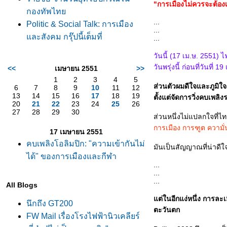
"การเมืองไม่ควรจะต้องเก
กองทัพไท
...
Politic & Social Talk: การเมือง
...
ละสังคม กรุ๊ปนี้เต็มที่
...
วันนี้ (17 เม.ษ. 2551
วันพรุ่งนี้ ก่อนที่วันท
<<
เมษายน 2551
>>
1
2
3
4
5
ส่วนตัวผมดีใจและภูมิใจก
6
7
8
9
10
11
12
13
14
15
16
17
18
19
ตั้งแต่จัดการวิ่งคบเพล
20
21
22
23
24
25
26
27
28
29
30
ส่วนหนึ่งไม่แปลกใจที่ไ
การเมือง การฑูต ความั
17 เมษายน 2551
คบเพลิงโอลิมปิก: "ความเข้ากันไม่
มันเป็นสัญญาณที่น่าดีใ
ได้" ของการเมืองและกีฬา
...
...
...
All Blogs
ต่ในอีกแง่หนึ่ง การล
นึกถึง GT200
ตะวันตก
FW Mail เรื่องโรงไฟฟ้านิวเคลียร์