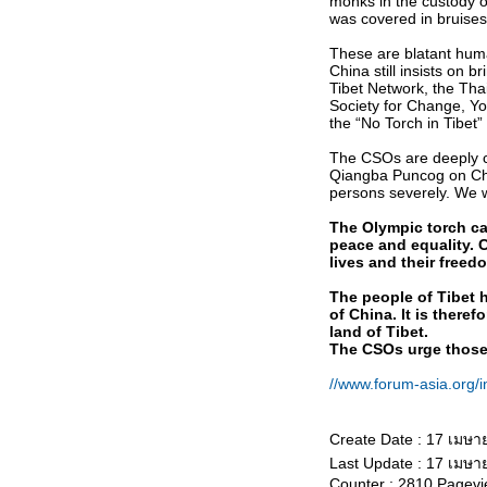
monks in the custody o
Central World at Night. Long
was covered in bruise
before the New Year light Show.
ขอขอบคุณทุกท่านในวันปีใหม่
These are blatant huma
China still insists on b
2551 ครับ
Tibet Network, the Thai
Society for Change, Y
== ฝูงบินผาดแผลง Red Arrow ใน
the “No Torch in Tibet”
งาน LIMA'07 ==
The CSOs are deeply c
เรียกน้ำย่อย..... งานแสดงการบิน
Qiangba Puncog on Chin
LIMA'07 ณ ลังกาวี ประเทศ
persons severely. We wi
มาเลเซี
The Olympic torch car
เจ้าสาว.........ที่กลัวทหาร!!!!!
peace and equality. C
lives and their freed
ไอ๊หย่า.......นี่ผมโดน Tag กับเค้า
ด้วยเหรอเนี้
The people of Tibet 
of China. It is there
"เพลงสากล".....ว่าด้วยเพลงเก่า
land of Tibet.
The CSOs urge those 
ปานกลาง แต่ฟังมาตั้งนาน ยังไงก็
ังไม่เบื่อ
//www.forum-asia.org
JAS-39 Gripen: รวบรวมภาพ
Gripen ของกองทัพอากาศไท
Create Date : 17 เมษ
ภาพการซ้อมกระบวนเรือ
Last Update : 17 เมษา
Counter : 2810 Pagevi