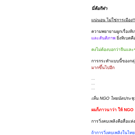
ปรแกรมงานวันเด็กแห่งชาติของ
นี่คือกีฬา
เหล่าทัพต่าง ๆ
สวัสดีปีใหม่ ๒๕๕๒
น่นอน ไม่ใช่การเมือง!!!
เก็บตก .... กีฬา "เตรียมอุดม-
ความพยายามผูกเรื่องทิเ
เตรียมทหาร"
ละสันติภาพ
ิ่งทิเบตค
พระเมรุ
คงไม่ต้องบอกว่าจีนและ
บุญ
คำถามจากน้องผิง
การกระทำแบบนี้ของกลุ่
มาทำหน้าตัวเองให้เป็นการ์ตูนกัน
มากขึ้นไปอีก
เถอะ ^ ^
...
เจ็บแขน+วัด+Stagflation
...
จันราปราคุป - จันทรุปราคา
...
รู้สึกเหมือนตัวเองเป็นราฟาเอล นา
เห็น NGO ไทยนัดประชุม
ดาล
ผมก็ภาวนาว่า ให้ NGO ข
ครงการหนังสือเรื่อง "หมวดตี้"
สามหนุ่มสุดหล่อแห่ง Bloggang ณ
การวิ่งคบเพลิงคือสื่อแ
สุวรรณภูมิ (Ver. หล่อได้อีก)
ถ้าการวิ่งคบเพลิงในไทย
ไว้อาลัย ร้อยตำรวจตรี กิตติคุณ