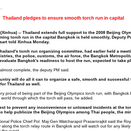
..
Thailand pledges to ensure smooth torch run in capital
inhua) -- Thailand extends full support to the 2008 Beijing Olym
ming torch run in the capital Bangkok is held smoothly, Deputy P
art told Xinhua Monday.
hailand's torch run organizing committee, had earlier held a meet
tries, the police, customs, the air force, the Bangkok Metropoli
evaluate Bangkok's readiness to host the run, expected to take pl
s almost complete, the deputy PM said.
ntry will do all it can to organize a safe, smooth and successful 
 for Thailand as well.
ry proud of being part of the Beijing Olympics torch run, with Bangko
e world through which the torch will pass, he added.
best to prevent any inconvenience or untoward incidents at the tor
so help publicize the Beijing Olympics among Thai people, the mi
onal Police Chief Pol. Maj-Gen Watcharapol Prasarnrajkit said the Roya
y along the torch relay route in Bangkok and will watch out for any likely
 the event.