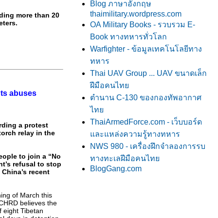
Blog ภาษาอังกฤษ
thaimilitary.wordpress.com
uding more than 20
eters.
OA Military Books - รวบรวม E-
Book ทางทหารทั่วโลก
Warfighter - ข้อมูลเทคโนโลยีทาง
ทหาร
Thai UAV Group ... UAV ขนาดเล็ก
ฝีมือคนไท
hts abuses
ตำนาน C-130 ของกองทัพอากาศ
ไท
ThaiArmedForce.com - เว็บบอร์ด
rding a protest
orch relay in the
ละแหล่งความรู้ทางทหาร
NWS 980 - เครื่องฝึกจำลองการรบ
eople to join a “No
ทางทะเลฝีมือคนไท
t’s refusal to stop
BlogGang.com
n China’s recent
ing of March this
TCHRD believes the
f eight Tibetan