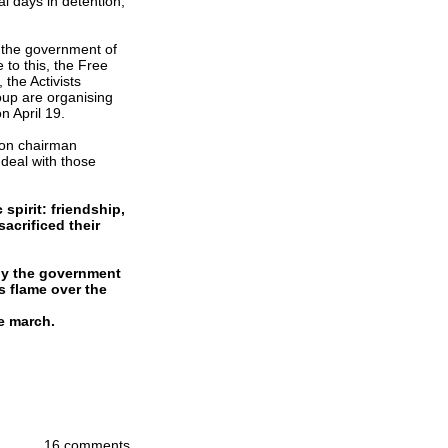
l days in detention,
t the government of
e to this, the Free
the Activists
up are organising
n April 19.
ion chairman
deal with those
spirit: friendship,
acrificed their
 by the government
is flame over the
e march.
16 comments