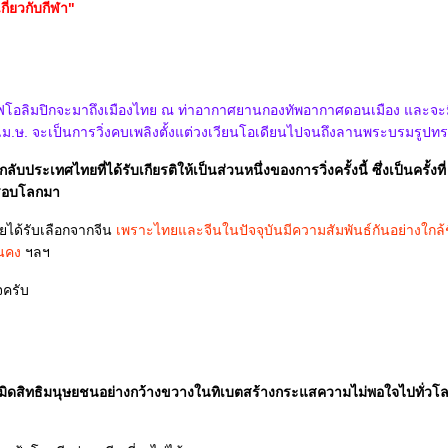
ี่ยวกับกีฬา"
) ไฟโอลิมปิกจะมาถึงเมืองไทย ณ ท่าอากาศยานกองทัพอากาศดอนเมือง และจะม
ี่ 19 เม.ษ. จะเป็นการวิ่งคบเพลิงตั้งแต่วงเวียนโอเดียนไปจนถึงลานพระบรมรูปทร
ลับประเทศไทยที่ได้รับเกียรติให้เป็นส่วนหนึ่งของการวิ่งครั้งนี้ ซึ่งเป็นครั
ิงรอบโลกมา
ทยได้รับเลือกจากจีน
เพราะไทยและจีนในปัจจุบันมีความสัมพันธ์กันอย่างใกล้ช
่นคง
ฯลฯ
จครับ
ะเมิดสิทธิมนุษยชนอย่างกว้างขวางในทิเบตสร้างกระแสความไม่พอใจไปทั่ว