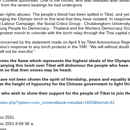
f Chinese authorities. One of the monks, who was released after severa
s from the severe beatings he had undergone.
n rights abuses. The people’s blood has been spilled in Tibet, and ye
ringing the Olympic torch to this land that they have violated. In respons
 Labour Campaign, the Social Critics Group - Chulalongkorn University, 
oung People for Democracy - Thailand and the Workers Democracy Gro
 protest march to coincide with the torch relay through the Thai capital o
oncerned by the statement made on April 9 by Tibet Autonomous Reg
a’s response to any torch protests in the TAR: “We will without doubt 
ll not be merciful.”
ries the flame which represents the highest ideals of the Olympic 
arrying this torch over Tibet will dishonour the people who have s
om so that their voices may be heard.
have not been shown the spirit of friendship, peace and equality
fore the height of hypocrisy for the Chinese government to light th
who wish to show their support for the people of Tibet to join th
/index.php?option=com_content&task=view&id=1693&Itemid=42
ายน 2551
ยน 2551 8:58:38 น.
ews.