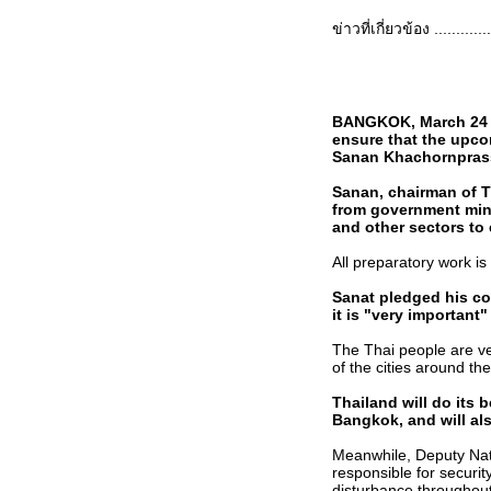
Team" in Don Mueang AFB [Part
II]
ข่าวที่เกี่ยวข้อง .............
Get up close and personal with
"RSAF Black Knight Aerobatic
Team" in Don Mueang AFB [Part
I]
BANGKOK, March 24 (X
Beijing 2008: Bangkok Olympic
ensure that the upco
Torch Relay Part II
Sanan Khachornprass
Beijing 2008: Bangkok Olympic
Torch Relay Part I
Sanan, chairman of T
คบเพลิงโอลิมปิก: "ความเข้ากันไม่
from government minis
and other sectors to 
ได้" ของการเมืองและกีฬา
All preparatory work i
ภาพการก่อสร้างสะพานพระนั่ง
เกล้าแห่งใหม่ ตอนกลางคืน
Sanat pledged his cou
it is "very important"
ไว้อาลัย Dith Pran: นักข่าวชาว
เขมรผู้เป็นตำนาน
The Thai people are ve
of the cities around th
ทำมาหากิน: กระทู้ผมใน DVD
เรื่อง "รักสยามเท่าฟ้า"
Thailand will do its 
Bangkok, and will al
จ้งข่าวงานแสดงการบินใน
ประเทศไทยครับ
Meanwhile, Deputy Nati
responsible for securit
“โดราเอมอน” ลั่นพร้อมทำงานเพื่อ
disturbance throughout