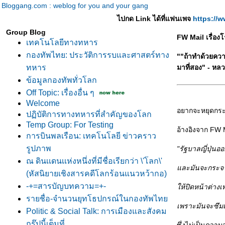
Bloggang.com : weblog for you and your gang
ไปกด Link ได้ที่แฟนเพจ
https://
Group Blog
FW Mail เรื่องโ
เทคโนโลยีทางทหาร
กองทัพไทย: ประวัติการรบและศาสตร์ทาง
""ถ้าทำด้วยควา
ทหาร
มาที่สอง" - หล
ข้อมูลกองทัพทั่วโลก
Off Topic: เรื่องอื่น ๆ
Welcome
อยากจะหยุดกระแ
ปฏิบัติการทางทหารที่สำคัญของโลก
Temp Group: For Testing
อ้างอิงจาก FW Ma
การบินพลเรือน: เทคโนโลยี ข่าวคราว
รูปภาพ
"รัฐบาลญี่ปุ่น
ณ ดินเเดนเเห่งหนึ่งที่มีชื่อเรียกว่า \'โลก\'
ละมันจะกระจาย
(หัสนิยายเชิงสารคดีโลกร้อนแนวหว้ากอ)
-+=สารบัญบทความ=+-
ห้ปิดหน้าต่าง
รายชื่อ-จำนวนยุทโธปกรณ์ในกองทัพไท
เพราะมันจะซึมเ
Politic & Social Talk: การเมืองและสังคม
กรุ๊ปนี้เต็มที่