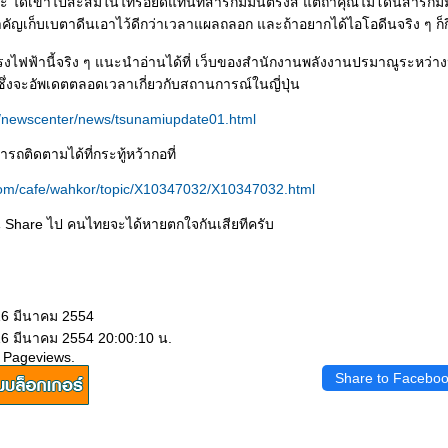
 ได้เข้าไปสะสมในไทรอยด์แทนที่สารกัมมันตรังสี แต่ถ้าคุณไม่โดนสารกัมมัน
่สำคัญเก็บเบตาดีนเอาไว้ดีกว่าเวลาแผลถลอก และถ้าอยากได้ไอโอดีนจริง ๆ ก็ก
องโรงไฟฟ้านี้จริง ๆ แนะนำอ่านได้ที่ เว็บของสำนักงานพลังงานปรมาณูระหว่
่งจะอัพเดตตลอดเวลาเกี่ยวกับสถานการณ์ในญี่ปุ่น
g/newscenter/news/tsunamiupdate01.html
ถติดตามได้ที่กระทู้หว้ากอที่
com/cafe/wahkor/topic/X10347032/X10347032.html
น Share ไป คนไทยจะได้หายตกใจกันเสียทีครับ
16 มีนาคม 2554
16 มีนาคม 2554 20:00:10 น.
 Pageviews.
Share to Facebo