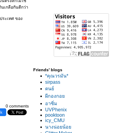
ตรังสีก็ไม่ใช่
ินเกลือกันดีกว่า
างประเทศ ของ
Friends' blogs
*คุณวรมัน*
sirpass
ดนย์
ผีกองกอ
อาซิ่ม
0 comments
UVPhenix
ok
pooktoon
icy_CMU
นางน่อยน้อ