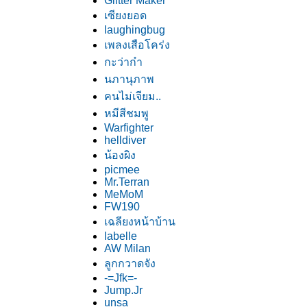
Glitter Maker
เซียงยอด
laughingbug
เพลงเสือโคร่ง
กะว่าก๋า
นภานุภาพ
คนไม่เจียม..
หมีสีชมพู
Warfighter
helldiver
น้องผิง
picmee
Mr.Terran
MeMoM
FW190
เฉลียงหน้าบ้าน
labelle
AW Milan
ลูกกวาดจัง
-=Jfk=-
Jump.Jr
unsa