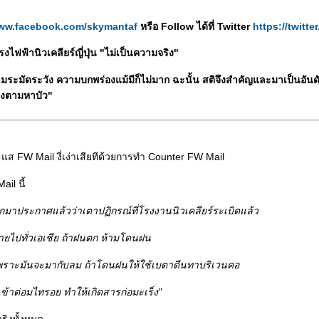
www.facebook.com/skymantaf
หรือ Follow ได้ที่ Twitter
https://twitt
รงไฟฟ้านิวเคลียร์ญี่ปุ่น "ไม่เป็นความจริง"
มระมัดระวัง ความบกพร่องแม้มีก็ไม่มาก ฉะนั้น สติจึงสำคัญและมาเป็นอันด
วงตามหาบัว"
ส FW Mail งี่เง่าเสียทีด้วยการทำ Counter FW Mail
il นี้
ออกมาประกาศแล้วว่าเตาปฏิกรณ์ที่โรงงานนิวเคลียร์ระเบิดแล้ว
ไปทั่วเอเชีย ถ้าฝนตก ห้ามโดนฝน
เพราะมันจะมากับลม ถ้าโดนฝนให้ใช้เบตาดีนทาบริเวนคอ
ข้าต่อมไทรอย ทำให้เกิดสารก่อมะเร็ง"