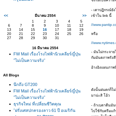
ซึ่งไม่เป็นความ
- เตาปฏิกรณ์ยัง
<<
มีนาคม 2554
>>
เข้าใน link นี้
1
2
3
4
5
//www.pantip.
6
7
8
9
10
11
12
13
14
15
16
17
18
19
20
21
22
23
24
25
26
หรือ
27
28
29
30
31
//www.nytimes.
16 มีนาคม 2554
- มันไม่กระจาย
FW Mail เรื่องโรงไฟฟ้านิวเคลียร์ญี่ปุ่น
กัมมันตภาพรังส
"ไม่เป็นความจริง"
อ้างอิงแผนภาพน
All Blogs
นึกถึง GT200
ดังนั้นฝนตกก็ไ
FW Mail เรื่องโรงไฟฟ้านิวเคลียร์ญี่ปุ่น
มาน่ะสิ โอ้ว
"ไม่เป็นความจริง"
ธุรกิจใหม่ ที่เปลี่ยนชีวิตคุณ
- ถ้าเบตาดีนมั
"ฝรั่งเศสปกครองลาว 61 ปี อเมริกัน
ไปใช้กับครีมแก้