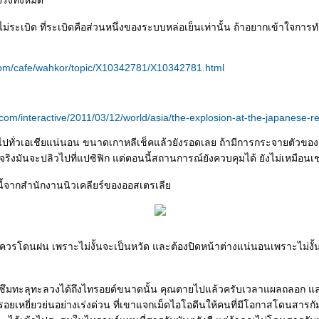
จริงทั้งหมด
ไม่ระเบิด ที่ระเบิดคือส่วนหนึ่งของระบบหล่อเย็นเท่านั้น ถ้าอยากเข้าใจการท
com/cafe/wahkor/topic/X10342781/X10342781.html
com/interactive/2011/03/12/world/asia/the-explosion-at-the-japanese-re
ไปทั่วเอเชียแน่นอน ขนาดเกาหลีเช็คแล้วยังรอดเลย ถ้ามีการกระจายตัวขอ
ีจริงมันจะปลิวไปที่แปซิฟิก แต่ตอนนี้สถานการณ์ยังควบคุมได้ ยังไม่เหมือน
ี้จากสำนักงานนิวเคลียร์ของออสเตรเลี
ม่ควรโดนฝน เพราะไม่งั้นจะเป็นหวัด และต้องปิดหน้าต่างแน่นอนเพราะไม่งั้
นซึมทะลุทะลวงได้ถึงไทรอยด์ขนาดนั้น คุณตายไปแล้วครับเวลาแผลถลอก แล
รอยเหยี่ยวย่นอย่างเร่งด่วน ที่เขาแจกเม็ดไอโอดีนให้คนที่มีโอกาสโดนสารกัม