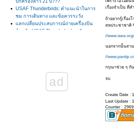
เพราะไอโอดีนจะ
ปกครองลาว 21 ปี???"
เรื่องจำเป็น ที
USAF Thunderbirds: คำแนะนำในการ
ชม การเดินทาง และข้อควรระวัง
ถ้าอยากรู้เรื่
ลกเปลี่ยนประสบการณ์ถ่ายเครื่องบิน
สหประชาชาติ ซึ
ต้อนรับ USAF Thunderbirds ครับ
//www.iaea.or
ATP Tennis Thailand Open 2009 รอบชิง
ชนะเลิศ
นอกจากนั้นสามาร
Testimonial Match - ตะวัน ศรีปาน
//www.pantip.
ภาพสวย ๆ ในอัฟกานิสถาน
กรุณาช่วย ๆ กั
ฆษณาขายอาวุธครับ
อุ่นเครื่อง .... Skyman In Bangalore
ad
จบ
ั่วน้ำลา
สาระมาน้อย .... Tag มาเยอะ
Create Date : 
ปรแกรมงานวันเด็กแห่งชาติของเหล่า
Last Update : 
ทัพต่าง ๆ
Counter : 2969
สวัสดีปีใหม่ ๒๕๕๒
เก็บตก .... กีฬา "เตรียมอุดม-เตรียมทหาร"
พระเมรุ