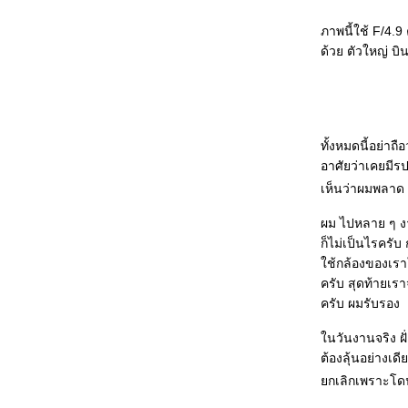
บุญ
คำถามจากน้องผิง
ภาพนี้ใช้ F/4.
มาทำหน้าตัวเองให้เป็นการ์ตูนกันเถอะ ^
ด้วย ตัวใหญ่ บิ
^
เจ็บแขน+วัด+Stagflation
จันราปราคุป - จันทรุปราคา
รู้สึกเหมือนตัวเองเป็นราฟาเอล นาดาล
ทั้งหมดนี้อย่า
ครงการหนังสือเรื่อง "หมวดตี้"
อาศัยว่าเคยมีรป
สามหนุ่มสุดหล่อแห่ง Bloggang ณ
เห็นว่าผมพลาด 
สุวรรณภูมิ (Ver. หล่อได้อีก)
ผม ไปหลาย ๆ งาน
ไว้อาลัย ร้อยตำรวจตรี กิตติคุณ บุญลือ ผู้
ก็ไม่เป็นไรครับ
เสียชีวิตจากการโจมตีของโจรใต้
ช้กล้องของเราใ
YAMAHA and TVXQ World : The
ครับ สุดท้ายเรา
Raising Challenge
ครับ ผมรับรอง
Tag จาก น้านางน่อยน้อย ..... "ผ ม . . . "อ
า ก รู้ . . ว่ า น้ า เ ป็ น ใ ค ร .. ?"
นวันงานจริง ฝั
ครว่าง วันเสาร์นี้ที่หัวหิน ขอเชิญชม
ต้องลุ้นอย่างเด
SAREX 2008
กเลิกเพราะโดนไ
Gripen Demo ขึ้นบินเป็นครั้งแรก: Blog