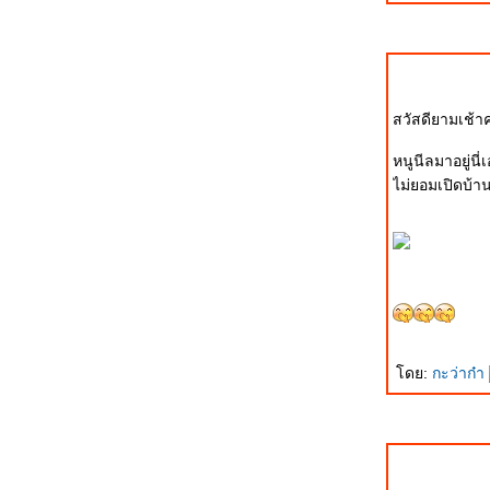
ตกต่าง ที่ลงตัว ภาค 1
กองทัพอากาศ ขอเชิญเยาวชนเที่ยวงาน
วันเด็กแห่งชาติกองทัพอากาศ ประจำปี
๒๕๕๑
Central World at Night. Long before the
สวัสดียามเช้า
New Year light Show.
ขอขอบคุณทุกท่านในวันปีใหม่ 2551 ครับ
หนูนีลมาอยู่นี่
== ฝูงบินผาดแผลง Red Arrow ในงาน
LIMA'07 ==
เรียกน้ำย่อย..... งานแสดงการบิน LIMA'07
ณ ลังกาวี ประเทศมาเลเซี
เจ้าสาว.........ที่กลัวทหาร!!!!!
ไอ๊หย่า.......นี่ผมโดน Tag กับเค้าด้วยเหรอ
เนี้
"เพลงสากล".....ว่าด้วยเพลงเก่าปานกลาง
ดย:
กะว่าก๋า
ต่ฟังมาตั้งนาน ยังไงก็ยังไม่เบื่อ
JAS-39 Gripen: รวบรวมภาพ Gripen
ของกองทัพอากาศไท
ภาพการซ้อมกระบวนเรือพยุหยาตราทาง