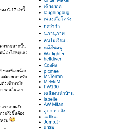
Glitter Maker
เซียงยอด
อง C-17 ลำนี้ั
laughingbug
เพลงเสือโคร่ง
กะว่าก๋า
นภานุภาพ
คนไม่เจียม..
ภาพมากขนาดนั้น
หมีสีชมพู
์ อะไรที่ดูแล้ว
Warfighter
helldiver
น้องผิง
R ของพี่เลยน้อง
picmee
Mr.Terran
ล้วแต่พวกเขาครับ
MeMoM
บตัวเข้าหามัน
FW190
ม่อายคนอื่นเล
เฉลียงหน้าบ้าน
labelle
AW Milan
พอสวยเลยครับ
ลูกกวาดจัง
กวมถึงขึ้นต้อง
-=Jfk=-
ใสครับ
Jump.Jr
unsa