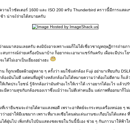
9 ความไวชัดเตอร์ 1600 และ ISO 200 ครับ Thunderbird คราวนี้มีการแสดงข
นช้า น่าจะัถ่ายได้สบายครับ
ถือว่าผมมาสอนเลยครับ คงมิบังอาจเพราะผมก็ไม่ได้เชี่ยวชาญทฤษฏีการถ่าย
ะสบการณ์ถ่ายเครื่องบินมาบ้าง ก็อยากจะเอามาแชร์กันครับ เผื่อจะมีประโยชน
จะได้ไม่เอาเป็นเยี่ยงอย่างฮะ
 ก็ถูกเหยียดผิวอยู่หลาย ๆ ครั้งว่า ผมใช้แต่กล้อง Fuji อย่ามาเทียบกับ DSL
 กล้องมันไม่ดี แต่คนที่อยู่ข้างหลังกล้องไม่ได้หมายความว่าต้องไม่ดีตาม ก็แ
ห้เกิดประโยชน์ รู้จักกล้องว่ามันทำอะไรให้เราได้ เราอยากได้อะไร แล้วปรั
จะมีความสุขกับกล้องของเราซึ่งแม้ว่าจะไม่ดีเท่าคนอื่น แต่ภาพที่ออกมาก็ไ
่งที่เรายืนชมจะถ่ายได้ตามแสงพอดี เพราะอาทิตย์จะกระทบเครื่องหน่อย ๆ 
ียวว่าอย่าให้มีเมฆมาก เพราะที่มาเลเซียโดนฝนเล่นงานซะเกือบไม่ได้แสดง ที่
ต้ฝุ่นไป เพิ่งกลับไปบินแสดงชดเชยในวันนี้นี่เอง ช่วย ๆ กันภาวนาให้ฟ้า