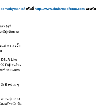
er.com/skymantaf
หรือที่
http://www.thaiarmedforce.com
นะครับ
สหรัฐที่
จะมีฝูงบินผาด
ยแล้วจะเจอปั๊ม
ับ
อง DSLR-Like
0 Fuji รุ่นใหม่
หลายช็อตแน่นอน
ถึง 5 หน่อย ๆ
ถ่ายนก) อย่าง
ครึ่งหนึ่งเพื่อ