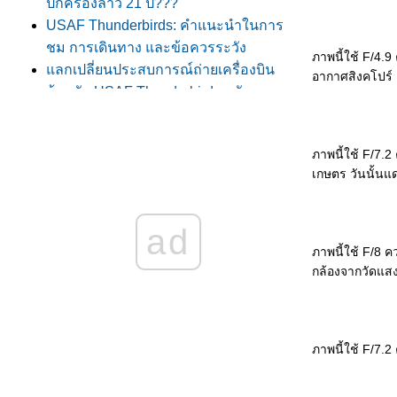
ปกครองลาว 21 ปี???"
USAF Thunderbirds: คำแนะนำในการ
ชม การเดินทาง และข้อควรระวัง
ภาพนี้ใช้ F/4.
ลกเปลี่ยนประสบการณ์ถ่ายเครื่องบิน
อากาศสิงคโปร์ ต
ต้อนรับ USAF Thunderbirds ครับ
ATP Tennis Thailand Open 2009 รอบชิง
ชนะเลิศ
ภาพนี้ใช้ F/7.
Testimonial Match - ตะวัน ศรีปาน
เกษตร วันนั้นแด
ภาพสวย ๆ ในอัฟกานิสถาน
ฆษณาขายอาวุธครับ
อุ่นเครื่อง .... Skyman In Bangalore
ad
ั่วน้ำลา
ภาพนี้ใช้ F/8 
สาระมาน้อย .... Tag มาเยอะ
กล้องจากวัดแสง
ปรแกรมงานวันเด็กแห่งชาติของเหล่า
ทัพต่าง ๆ
สวัสดีปีใหม่ ๒๕๕๒
ภาพนี้ใช้ F/7.
เก็บตก .... กีฬา "เตรียมอุดม-เตรียมทหาร"
พระเมรุ