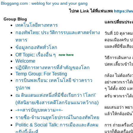
Bloggang.com : weblog for you and your gang
ไปกด Link ได้ที่แฟนเพจ
https://
Group Blog
ลกเปลี่ยนประส
เทคโนโลยีทางทหาร
กองทัพไทย: ประวัติการรบและศาสตร์ทาง
วันที่ 10 ตุลา
ทหาร
ดอนเมืองครับ ป
ผลงที่มีชื่อเส
ข้อมูลกองทัพทั่วโลก
Off Topic: เรื่องอื่น ๆ
วิธีการเดินทาง
Welcome
ปตท.เลี้ยวเข้า
ปฏิบัติการทางทหารที่สำคัญของโลก
Temp Group: For Testing
กล้อง ไม่ต้องกั
การบินพลเรือน: เทคโนโลยี ข่าวคราว
อย่างพวกเราได้เ
รูปภาพ
ๆ ได้ตั้ง 400 
ณ ดินเเดนเเห่งหนึ่งที่มีชื่อเรียกว่า \'โลก\'
ครับ พวกเราได้
(หัสนิยายเชิงสารคดีโลกร้อนแนวหว้ากอ)
ผมเสนอว่า พยาย
-+=สารบัญบทความ=+-
ล้วให้กล้องมัน
รายชื่อ-จำนวนยุทโธปกรณ์ในกองทัพไท
Politic & Social Talk: การเมืองและสังคม
การ ถ่ายเครื่อ
รกก็คือเครื่อง
กรุ๊ปนี้เต็มที่