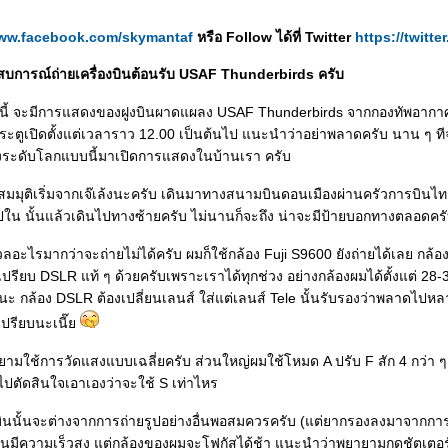
www.facebook.com/skymantaf
หรือ Follow ได้ที่ Twitter
https://twitt
บการณ์ถ่ายเครื่องบินต้อนรับ USAF Thunderbirds ครับ
คมนี้ จะมีการแสดงของฝูงบินผาดแผลง USAF Thunderbirds จากกองทัพอากาศ
ระตูเปิดตั้งแต่เวลาราว 12.00 เป็นต้นไป แนะนำว่าอย่าพลาดครับ นาน ๆ ที
ียงระดับโลกแบบนี้มาเปิดการแสดงในบ้านเรา ครับ
 สมมุติเริ่มจากเจ๊เล้งนะครับ เดินมาทางสนามบินดอนเมืองผ่านครัวการบินไท
ไปใน นั้นแล้วเดินไปทางซ้ายครับ ไม่นานก็จะถึง น่าจะมีป้ายบอกทางตลอดคร
งวลอะไรมากว่าจะถ่ายไม่ได้ครับ ผมก็ใช้กล้อง Fuji S9600 ยังถ่ายได้เลย กล้
ปรียบ DSLR แท้ ๆ ด้วยครับเพราะเราได้ทุกช่วง อย่างกล้องผมได้ตั้งแต่ 28-30
แหนะ กล้อง DSLR ต้องเปลี่ยนเลนส์ ใส่แต่เลนส์ Tele นั้นรับรองว่าพลาดไป
เปรียบนะเนี๊
ามใช้การวัดแสงแบบเฉลี่ยครับ ส่วนใหญ่ผมใช้โหมด A ปรับ F สัก 4 กว่า ๆ 
ไปตัดสินใจเอาเองว่าจะใช้ S เท่าไหร
งบินนั้นจะต่างจากการถ่ายรูปอย่างอื่นพอสมควรครับ (แต่ยากรองลงมาจากการ
บินมีความเร็วสูง แต่กล้องของผมจะโฟกัสได้ช้า แนะนำว่าพยายามกดชัตเตอร์ลง