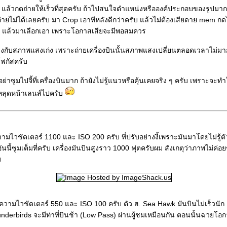
แล้วกดถ่ายให้เร็วที่สุดครับ ถ้าไปสนใจตำแหน่งหรือองค์ประกอบของรูปมาก
ยไม่ได้เลยครับ มา Crop เอาทีหลังดีกว่าครับ แล้วไม่ต้องเสียดาย mem กด
บ แล้วมาเลือกเอา เพราะโอกาสเสียจะมีพอสมควร
กับสภาพแสงเก่ง เพราะถ่ายเครื่องบินนั้นสภาพแสงเปลี่ยนตลอดเวลาไม่มากก
โฟกัสครับ
 อย่าซูมไปจี้ที่เครื่องบินมาก ถ้ายังไม่รู้แนวหรือคุ้นเคยจริง ๆ ครับ เพราะจะท
นหลุดหน้าเลนส์ไปครับ
วามไวชัดเตอร์ 1100 และ ISO 200 ครับ ที่ปรับอย่างงี้เพราะมันมาโดยไม่รู้ตัว
อันนี้ซูมเต็มที่ครับ เครื่องมันบินสูงราว 1000 ฟุตครับผม สังเกตุว่าภาพไม่ค่
บ
 ความไวชัดเตอร์ 550 และ ISO 100 ครับ ตัว ฮ. Sea Hawk มันบินไม่เร็วนัก เลย
derbirds จะมีท่าที่บินช้า (Low Pass) ผ่านผู้ชมเหมือนกัน ตอนนั้นฉวยโอก