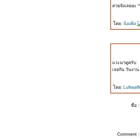
ชลมารค
สวยจังเลยอะ 
ภาพการสวนสนามทางอากาศของ
ทอ.มาเลเซียในวันฉลองการประกาศ
ดย:
น้องผิง
อิสรภาพครบ 50 ปี
ส่วนสูง | สาว ๆ | ชาวเกาหลี | ทั้งสามเรื่อง
นี้ไม่เกี่ยวกันนะก๊าบบบ
Leaves your knowledge, just get a little
imagination: รูปนี้ ตีความเองนะคร้าบบบ
วะมาดูครับ
JAS-39 Gripen: สกู๊ปหน้าหนึ่ง เดิลินิวส์ 20
เจอกัน วันงาน
ตุลาคม 2550
Final Flight of The Legend: นักบินผู้ทิ้ง
ดย:
Luftwaf
ระเบิดปรมาณูเสียชีวิตแล้ว
คำว่า แต่งงาน โดย นพ.สุกมล
เหอ ๆ ..... อยากรู้ไหมว่าคุณหน้าตา
ชื่อ :
เหมือนคงดังคนไหน? ลองนี่สิ
ลองเล่นดูสิครับ: โปรแกรมวิเคราะห์เชื้อ
ชาติจากชื่อ
Comment :
ฟิลิปปินส์มองไทย --- ไทยมองมาเลเซี