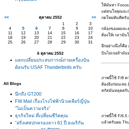
ห้มันหา Focus 
ต่สนใจคุณจะถ่า
<<
ตุลาคม 2552
>>
กดใหม่ทันทีครั
1
2
3
4
5
6
7
8
9
10
กล้องของผมจะงง
11
12
13
14
15
16
17
ต้องให้เวลามัน
18
19
20
21
22
23
24
25
26
27
28
29
30
31
อีกอย่างนึงก็คือ
บินไม่เจอถ้ามั
6 ตุลาคม 2552
ลกเปลี่ยนประสบการณ์ถ่ายเครื่องบิน
ต้อนรับ USAF Thunderbirds ครับ
ภาพนี้ใช้ F/8 ค
All Blogs
ต้องยิงก่อนเลย 
สกัสมันหลุดครั
นึกถึง GT200
FW Mail เรื่องโรงไฟฟ้านิวเคลียร์ญี่ปุ่น
"ไม่เป็นความจริง"
ธุรกิจใหม่ ที่เปลี่ยนชีวิตคุณ
ภาพนี้ใช้ F/6.5
ล้วครับผม Thun
"ฝรั่งเศสปกครองลาว 61 ปี อเมริกัน