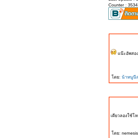
ตำนาน
Counter : 3534
ทำมาหากิน: กระทู้ผมใน DVD เรื่อง "รัก
สยามเท่าฟ้า"
จ้งข่าวงานแสดงการบินในประเทศไท
ครับ
“โดราเอมอน” ลั่นพร้อมทำงานเพื่อชาติ ^
^
น๊ะอัพสอง 
ผมไปพบเพื่อนมาครับ เลยเอารูปเพื่อน ๆ
มาให้ดูแหงาครับ
อ่านเรื่องนี้แล้วยิ้ม ...... แบบยิ้มไม่ออก;
ดย:
น้าหนูน
Exiled Iraqi clowns cheer refugees (แปล
ล้ว)
วาเลนไทน์ Record
ความรักเหรอ?
ดักฟังคนฟิลิปปินส์พูดถึงประเทศไท
เดียวลองใช้โห
ถ๊ก ถึก ถึก ....... Tag 70 ข้อครับ
ช่วยด้วยครับ ....... คอมพ์ผมมีปัญหาครับ
The Smooth Contradiction #1 - ความ
ดย: nemesis