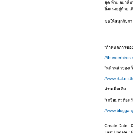
รูปภาพ
สุด ท้าย อย่าลืม
บ่นไปเรื่อย ๆ ..... พัฒนพงษ์กับธนิยะ
ิ่งแรงอยู่ด้วย 
ช่วยไม่ได้ ........ เกิดมาหล่อ
ขอให้สนุกกับก
"ลาก่อน โทรเลขไทย" .......... ณ ไปรษณีย์
กลางบางรัก
เหตุเกิดที่ร้านเกาเหลาข้างถนน
Get up close and personal with "RSAF
"กำหนดการของก
Black Knight Aerobatic Team" in Don
Mueang AFB [Part II]
//thunderbirds
Get up close and personal with "RSAF
Black Knight Aerobatic Team" in Don
"หน้าหลักของเ
Mueang AFB [Part I]
Beijing 2008: Bangkok Olympic Torch
//www.rtaf.mi.
Relay Part II
Beijing 2008: Bangkok Olympic Torch
อ่านเพิ่มเติม
Relay Part I
คบเพลิงโอลิมปิก: "ความเข้ากันไม่ได้"
"เตรียมตัวต้อน
ของการเมืองและกีฬา
//www.blogga
ภาพการก่อสร้างสะพานพระนั่งเกล้าแห่ง
หม่ ตอนกลางคืน
Create Date : 
ไว้อาลัย Dith Pran: นักข่าวชาวเขมรผู้เป็น
Last Update : 