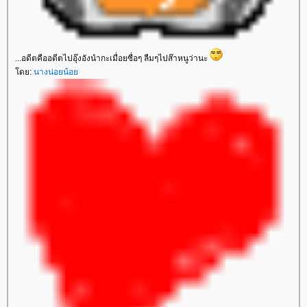
...อดีตคืออดีตไปอุ๊งอังนำกะเมื่อยซื่อๆ ลืมๆไปส๊าหนูว่านะ
ดย:
นางน่อยน้อ