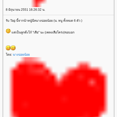
8 มิถุนายน 2551 16:26:32 น.
รับ Tag นี้จากน้าหนู๋นีลนางน่อยน้อย (น. หนู ทั้งหมด 6 ตัว )
ต่เป็นลูกต๊ะใภ้ "เสือ" นะ (เพลงเสือโคร่ง)ขอบอก
ดย:
นางน่อยน้อ