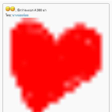
.. นึกว่าจะแบก A 380 มา
ดย:
นางน่อยน้อ