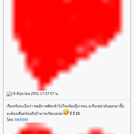
) 8 มิถุนายน 2551 17:37:57 น.
เรื่องจริงจะเป็นว่า พอมีภาพติดเข้าไปในกล้องปุ๊ป จขบ.จะรีบเขย่ามันออกมาปั๊บ
มะต้องเดือดร้อนถึงป้ามาสะกิดบอกอ่ะ
ฮี่ ฮี่ อิอิ
ดย:
MeMoM