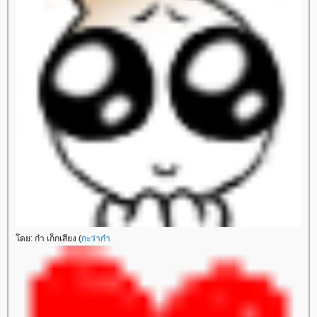
ดย: ก๋า เก็กเสียง (
กะว่าก๋า