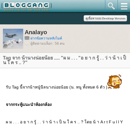
Analayo
ฝากข้อความหลังไมค์
ผู้ติดตามบล็อก : 56 คน
Tag จาก น้านางน่อยน้อย ..... "ผ ม . . . "อ ย า ก รู้ . . ว่ า น้ า เ ป็
น ใ ค ร .. ?"
รับ Tag นี้จากน้าหนู๋นีลนางน่อยน้อย (น. หนู ทั้งหมด 6 ตัว )
จากกระทู้แนะนำห้องกล้อง
ผ ม . . . อ ย า ก รู้ . . ว่ า น้ า เ ป็ น ใ ค ร .. ? โดย น้ า A r t F u l l Y