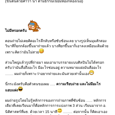
(ขึ้นต้นด้วยคำว่า น้า ตามธรรมเนียมห้องกล้องเน้อ)
ไม่มีหรอกครับ
ตอนถ่ายไม่เคยคิดอะไรลึกลับหรือซับซ้อนเลย บางรูปเห็นมุมสักสอง
วินาทีก็ยกกล้องขึ้นมาถ่ายแล้ว บางทียกขึ้นมาก็เอาลงเหมือนเดิมด้ว
เพราะคิดว่ามันไม่สว
ส่วนใหญ่แล้วรูปที่ถ่ายมา ผมเอามาบรรยายแบบศิลปินไม่ได้หรอก
ครับว่ามันสื่อถึงอะไร มีอะไรซ่อนอยู่ ความหมายแฝงมันคืออะไร
........ ผมถ่ายก็เพราะว่าอยากถ่ายและมันสวยเท่านั้นเอง
นี่กระมังครับคือตัวตนของผม .....
ความเรียบง่าย และไม่มีอะไร
อบแฝง
ผมถ่ายรูปโดยไม่รู้หลักการของการถ่ายภาพที่ซับซ้อน ...... หลักการ
เดียวที่เคยเรียนมาก็คือหลักการการแบ่งภาพ 3 ส่วน เรียนมาจาก อ.
นิติศาสตร์ที่มธ. ด้วยเวลา 15 นาที
......... ต่อจากนั้น ก็คิดเอาเอง