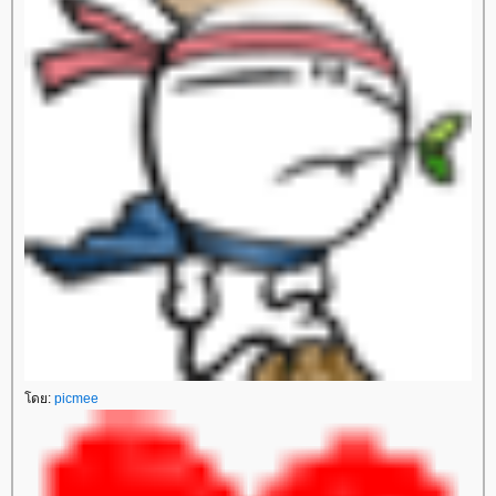
ดย:
picmee