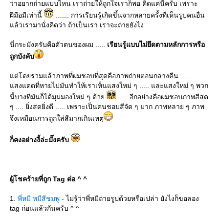
ว่าอยากถ่ายแบบไหน เราถ่ายให้ถูกใจเราก็พอ คิดแค่นี้ครับ เพราะ
ฝีมือมีเท่านี้
....... การเรียนรู้เกิดขึ้นจากหลายครั้งที่เห็นรูปคนอื่น
ล้วเรามานั่งคิดว่า ถ้าเป็นเรา เราจะถ่ายยังไง
นี่กระมังครับคือตัวตนของผม .....
เรียนรู้แบบไม่ยึดตามหลักการหรือ
ถูกบังคับ
ต่โดยรวมแล้วภาพที่ผมชอบที่สุดคือภาพถ่ายตอนกลางคืน .......
สงแดดที่หายไปมันทำให้เราเห็นแสงใหม่ ๆ ..... และแสงใหม่ ๆ พวก
นี้บางทีมันก็ได้มุมมองใหม่ ๆ ด้ว
..... อีกอย่างคือผมชอบภาพสีสด
ๆ .... ยิ่งสดยิ่งดี ..... เพราะเป็นคนชอบสีจัด ๆ มาก ภาพหลาย ๆ ภาพ
จึงเหมือนการถูกใส่สีมากเกินเหตุ
ก็คงอย่างงี้ล่ะมั๊งครับ
ผู้โชคร้ายที่ถูก Tag ต่อ ^ ^
1.
พี่หมี หมีสีชมพู
- ไม่รู้ว่าพี่หมีถ่ายรูปด้วยหรือเปล่า ยังไงก็ขอลอง
tag ก่อนแล้วกันครับ ^ ^