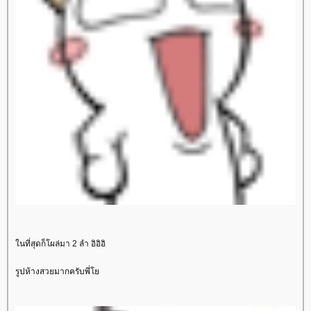
นที่สุดก็โผล่มา 2 ลำ อิอิอิ
รูปห้างสวยมากครับพี่