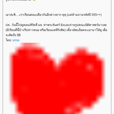
เอาล่ะซิ.....เราเรียนคณะเดียวกันอีกต่างหาก หุหุ (แต่ห้ามถามรหัสปี 555++)
ปล...วันนี้ไปดูคอนเสิร์ตที่ มธ. ท่าพระจันทร์ ยังแอบถ่ายรูปคณะนิติศาสตร์มาเล
(มีเรียนที่นี้บ้างรึปล่าวหนอ หรือเรียนแต่ที่รังสิต) เดี๋ยวอัพบล็อคจะเอามาให้ดู เผื่อ
จะคิดถึง อิอิ
ดย:
unsa