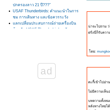
ปกครองลาว 21 ปี???"
USAF Thunderbirds: คำแนะนำในการ
ชม การเดินทาง และข้อควรระวัง
ลกเปลี่ยนประสบการณ์ถ่ายเครื่องบิน
น่าจะไปถาม ว
ต้อนรับ USAF Thunderbirds ครับ
ฝรั่งนี่ก็รับคว
ATP Tennis Thailand Open 2009 รอบชิง
ชนะเลิศ
Testimonial Match - ตะวัน ศรีปาน
ดย:
mungk
ภาพสวย ๆ ในอัฟกานิสถาน
ฆษณาขายอาวุธครับ
อุ่นเครื่อง .... Skyman In Bangalore
ad
ั่วน้ำลา
สาระมาน้อย .... Tag มาเยอะ
ตะกี้เข้าไปอ่า
ปรแกรมงานวันเด็กแห่งชาติของเหล่า
ทัพต่าง ๆ
ไม่มีความเห็น
สวัสดีปีใหม่ ๒๕๕๒
บทความทั้งหมด
เก็บตก .... กีฬา "เตรียมอุดม-เตรียมทหาร"
หลังทางไทยได้ส่
พระเมรุ