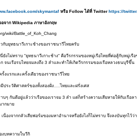
www.facebook.com/skymantaf
หรือ Follow ได้ที่ Twitter
https://twitt
ผมเจอจาก Wikipedia ภาษาอังกฤษ
.org/wiki/Battle_of_Koh_Chang
ยวกับยุทธนาวีเกาะช้างของราชนาวีไทยครับ
่นี่ยังไม่ทราบ "ยุทธนาวีเกาะช้าง" คือวีรกรรมของหมู่เรือไทยที่ต่อสู้กับหมู่เรือข
ก จนเรือรบไทยจมลงถึง 3 ลำและทำให้เกิดวีรกรรมของเรือหลวงธนบุรีขึ้น
วีครั้งแรกและครั้งเดียวของราชนาวีไท
งมีประวัติศาสตร์ของทั้งสองฝั่ง.....ไทยและฝรั่งเศส
าบๆ กันดีอยู่แล้วว่าเรือของเราจม 3 ลำ แต่ก็สร้างความเสียหายให้กับเรือลา
างมากมา
ส เนื่องจากกลัวเสียฟอร์มของมหาอำนาจหรือยังไงก็ไม่ทราบ จึงลงบันทุกไว้ว่า
าของบทความในวีกิ