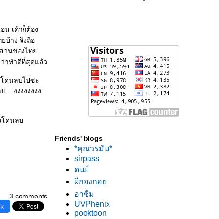
อน เค้าก็ต้อง
ยบ้าง จึงถือ
์ในส่วนของไท
่าทำดีที่สุดแล้ว
..."โดนลบไปซะ
ลบ....งงงงงงงง
ยังโดนลบ
Friends' blogs
*คุณวรมัน*
sirpass
ดนย์
ผีกองกอ
อาซิ่ม
3 comments
UVPhenix
ok
pooktoon