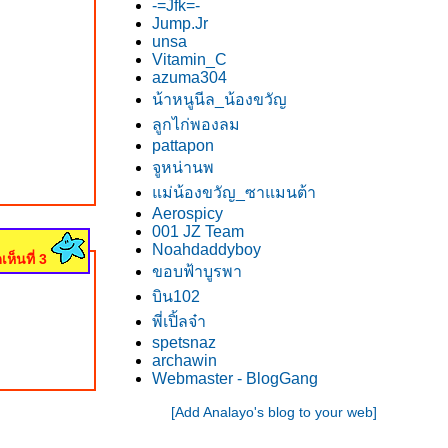
-=Jfk=-
Jump.Jr
unsa
Vitamin_C
azuma304
น้าหนูนีล_น้องขวัญ
ลูกไก่พองลม
pattapon
จูหน่านพ
ม่น้องขวัญ_ซาแมนต้า
Aerospicy
001 JZ Team
Noahdaddyboy
เห็นที่ 3
ขอบฟ้าบูรพา
บิน102
พี่เปิ้ลจ๋า
spetsnaz
archawin
Webmaster - BlogGang
[Add Analayo's blog to your web]