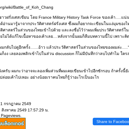
.org/wiki/Battle_of_Koh_Chang
ชาวฝรั่งเศสเขียน โดย France Military History Task Force ของเค้า.....แน่น
ได้อ่านมารู้มาจากประวัติศาสตร์ฝรั่งเศส ซึ่งผมก็อยากจะเขียนในแง่มุมของไท
ติศาสตร์ในส่วนของไทยเข้าไปด้วย และลงชื่อไว้ว่าผมเพิ่มประวัติศาสตร
ดยไม่ได้แก้ไขเนื้อหาของเค้าเลย....หลังจากนั้นผมก็ลืมบทความนี้ไป เพราะคิดว
้ผมกลับไปดูอีกครั้ง.......อ้าว แล้วประวัติศาสตร์ในส่วนของไทยของผมล่ะ..
 ผมก็งง เลยลองพลิกเข้าไปในส่วน discussion ก็ไม่มีบันทึกว่าลบไปทำไม ใคร
งครับ ผมกะว่าอาจจะลองเพิ่มส่วนที่ผมเคยเขียนเข้าไปอีกซักรอบ ถ้าครั้งนี้
ว่าปล่อยเค้าไปเหอะ อย่างน้อยเราคนไทยก็รู้ว่าอะไรเป็นอะไร
 31 กรกฎาคม 2549
1 สิงหาคม 2549 17:57:29 น.
 Pageviews.
Share to Facebo