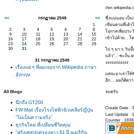
//en.wikipedia
<<
กรกฏาคม 2549
>>
ซึ่งแน่นอน เป็น
1
เขียนตามที่เค้า
2
3
4
5
6
7
8
อกาสเพิ่มประวั
9
10
11
12
13
14
15
เข้าไปด้วย....โ
16
17
18
19
20
21
22
23
24
25
26
27
28
29
30
31
ไป ๆ มา ๆ วันนี
ล้ว"....ซะงั้น
31 กรกฏาคม 2549
งงงงงงงงงงง
เรื่องแย่ ๆ ที่ผมเจอจาก Wikipedia ภาษา
ค่จะมาเล่าให้ฟั
อังกฤษ
อีก.....ผมก็คิด
All Blogs
จบครับ
นึกถึง GT200
Create Date :
FW Mail เรื่องโรงไฟฟ้านิวเคลียร์ญี่ปุ่น
Last Update : 
"ไม่เป็นความจริง"
Counter : 1838
ธุรกิจใหม่ ที่เปลี่ยนชีวิตคุณ
"ฝรั่งเศสปกครองลาว 61 ปี อเมริกัน