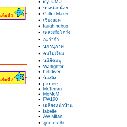
icy_CMU
นางน่อยน้อ
Glitter Maker
เห็นที่ 1
เซียงยอด
laughingbug
เพลงเสือโคร่ง
กะว่าก๋า
นภานุภาพ
คนไม่เจียม..
หมีสีชมพู
Warfighter
helldiver
น้องผิง
เห็นที่ 2
picmee
Mr.Terran
MeMoM
FW190
เฉลียงหน้าบ้าน
labelle
AW Milan
ลูกกวาดจัง