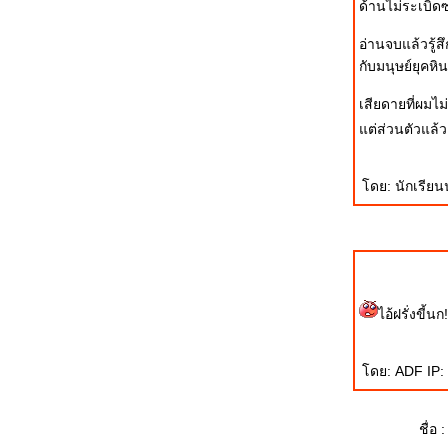
ด้านไม่ระเบิดซ
บุญ
อ่านจบแล้วรู้
คำถามจากน้องผิง
กับมนุษย์ยุคหิน
มาทำหน้าตัวเองให้เป็นการ์ตูนกันเถอะ ^
^
เสียดายที่ผมไม
เจ็บแขน+วัด+Stagflation
ต่ส่วนตัวแล้ว 
จันราปราคุป - จันทรุปราคา
รู้สึกเหมือนตัวเองเป็นราฟาเอล นาดาล
ดย: นักเรียนน
ครงการหนังสือเรื่อง "หมวดตี้"
สามหนุ่มสุดหล่อแห่ง Bloggang ณ
สุวรรณภูมิ (Ver. หล่อได้อีก)
ไว้อาลัย ร้อยตำรวจตรี กิตติคุณ บุญลือ ผู้
เสียชีวิตจากการโจมตีของโจรใต้
YAMAHA and TVXQ World : The
ไอ้ฝรั่งขี้นก!
Raising Challenge
Tag จาก น้านางน่อยน้อย ..... "ผ ม . . . "อ
ดย: ADF IP: 
า ก รู้ . . ว่ า น้ า เ ป็ น ใ ค ร .. ?"
ครว่าง วันเสาร์นี้ที่หัวหิน ขอเชิญชม
SAREX 2008
ชื่อ :
Gripen Demo ขึ้นบินเป็นครั้งแรก: Blog