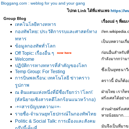
Bloggang.com : weblog for you and your gang
ไปกด Link ได้ที่แฟนเพจ
https://
Group Blog
เรื่องแย่ ๆ ที่
เทคโนโลยีทางทหาร
กองทัพไทย: ประวัติการรบและศาสตร์ทาง
//en.wikipedia
ทหาร
เป็นบทความเกี่
ข้อมูลกองทัพทั่วโลก
ก่อนอื่นสำหรับที
Off Topic: เรื่องอื่น ๆ
กำลังมากกว่ามา
Welcome
ปฏิบัติการทางทหารที่สำคัญของโลก
ซึ่งเป็นยุทธนา
Temp Group: For Testing
การบินพลเรือน: เทคโนโลยี ข่าวคราว
คราวนี้ มันก็ต้อ
รูปภาพ
ฝ่ายไทย เราก็ทร
ณ ดินเเดนเเห่งหนึ่งที่มีชื่อเรียกว่า \'โลก\'
ฝรั่งเศสได้อย่
(หัสนิยายเชิงสารคดีโลกร้อนแนวหว้ากอ)
-+=สารบัญบทความ=+-
ส่วนฝ่ายฝรั่งเศ
รายชื่อ-จำนวนยุทโธปกรณ์ในกองทัพไท
หายน้อยมาก.....
Politic & Social Talk: การเมืองและสังคม
มันจึงเป็นที่ม
กรุ๊ปนี้เต็มที่