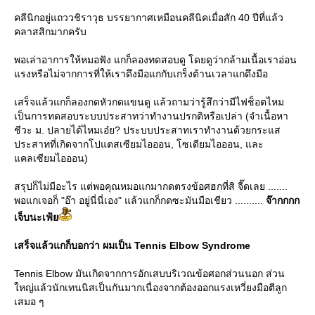
คลีนิกอยู่แถววชิราวุธ บรรยากาศเหมือนคลีนิคเมื่อสัก 40 ปีที่แล้ว
คลาสสิกมากครับ
พอเล่าอาการให้หมอฟัง แกก็ลองทดสอบดู โดยดูว่ากล้ามเนื้อเราอ่อน
รงหรือไม่จากการที่ให้เราดึงมือแกกับเกร็งต้านเวลาแกดึงมือ
เสร็จแล้วแกก็ลองกดหัวกดแขนดู แล้วถามว่ารู้สึกว่ามีไฟช็อตไหม
เป็นการทดสอบระบบประสาทว่าทำงานปรกติหรือเปล่า (จำเนื้อหา
ชีวะ ม. ปลายได้ไหมเอ๋ย? ประบบประสาทเราทำงานด้วยกระแส
ประสาทที่เกิดจากโปแตสเซียมไอออน, โซเดียมไอออน, และ
คลเซียมไอออน)
สรุปก็ไม่มีอะไร แต่พอคุณหมอแกมากดตรงข้อศฮกที่สิ จี๊ดเลย .......
พอแกเจอก็ "อ๊า อยู่นี่นี่เอง" แล้วแกก็กดซะมันมือเชียว ..........
จ๊ากกกก
เจ็บนะเฟ้
เสร็จแล้วแกก็บอกว่า ผมเป็น Tennis Elbow Syndrome
Tennis Elbow มันเกิดจากการอักเสบบริเวณข้อศอกส่วนนอก ส่วน
หญ่แล้วนักเทนนิสเป็นกันมากเนื่องจากต้องออกแรงเหวี่ยงมือตีลูก
เสมอ ๆ