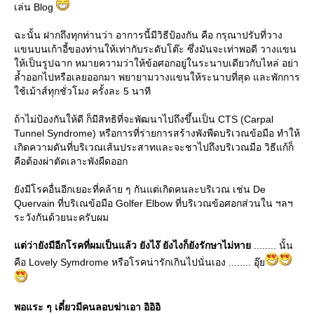
เล่น Blog
ฉะนั้น ฝากถึงทุกท่านว่า อาการนี้มีวิธีป้องกัน คือ กรุณาปรับที่วาง
ขนบนเก้าอี้ของท่านให้เท่ากับระดับโต๊ะ ซึ่งมันจะเท่าพอดี วางแขน
ห้เป็นรูปฉาก หมายความว่าให้ข้อศอกอยู่ในระนาบเดียวกับไหล่ อย่า
ล้ำออกไปหรือเลยออกมา พยายามวางแขนให้ระนาบที่สุด และพักการ
ช้เม้าส์ทุกชั่วโมง ครั้งละ 5 นาที
ถ้าไม่ป้องกันให้ดี ก็มีสิทธิที่จะพัฒนาไปถึงขึ้นเป็น CTS (Carpal
Tunnel Syndrome) หรือการที่ร่ายการสร้างพังพืดบริเวณข้อมือ ทำให้
เกิดความดันที่บริเวณเส้นประสาทและจะชาไปถึงบริเวณมือ วิธีแก้ก็
คือต้องผ่าตัดเลาะพังผืดออก
ังมีโรคอื่นอีกเยอะที่คล้าย ๆ กันแต่เกิดคนละบริเวณ เช่น De
Quervain ที่บริเณข้อมือ Golfer Elbow ที่บริเวณข้อศอกส่วนใน ฯลฯ
ระวังกันด้วยนะครับผม
ต่ว่ายังมีอีกโรคที่ผมเป็นแล้ว ยังไง๊ ยังไงก็ยังรักษาไม่หา
........ นั้น
คือ Lovely Symdrome หรือโรคน่ารักเกินไปนั่นเอง ........ อุ๊
พอแระ ๆ เดี๋ยวมีคนลอบฆ่าเอา อิอิอิ