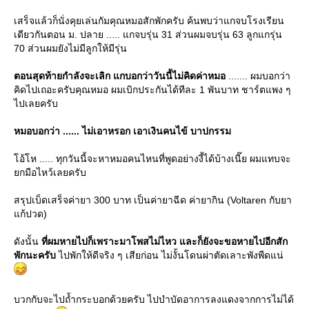
เสร็จแล้วก็นั่งคุยเล่นกัมคุณหมอสักพักครับ ค้นพบว่าแกจบโรงเรียน
เดียวกันตอน ม. ปลาย ..... แกจบรุ่น 31 ส่วนผมจบรุ่น 63 ลูกแกรุ่น
70 ส่วนผมยังไม่มีลูกให้มีรุ่น
ตอนสุดท้ายกำลังจะเลิก แกบอกว่าวันนี้ไม่คิดค่าหมอ
....... ผมบอกว่า
คิดไปเถอะครับคุณหมอ ผมเบิกประกันได้ทีละ 1 พันบาท ชาร์ตแพง ๆ
ไปเลยครับ
หมอบอกว่า ...... ไม่เอาหรอก เอาเงินคนไข้ บาปกรรม
อ้โห ..... ทุกวันนี้จะหาหมอคนไหนที่พูดอย่างงี้ได้บ้างเนี๊ย ผมแทบจะ
กมือไหว้เลยครับ
สรุปเบ็ดเสร็จค่ายา 300 บาท เป็นค่ายาฉีด ค่ายากิน (Voltaren กับยา
ก้ปวด)
ดังนั้น
ที่ผมหายไปก็เพราะมาโพสไม่ไหว และก็ยังจะขอหายไปอีกสัก
พักนะครับ
ไปพักให้ดีจริง ๆ เสียก่อน ไม่งั้นโดนผ่าตัดเลาะพังพืดแน่
บวกกับจะไปถ้ำกระบอกด้วยครับ ไปบำบัดอาการลงแดงจากการไม่ได้