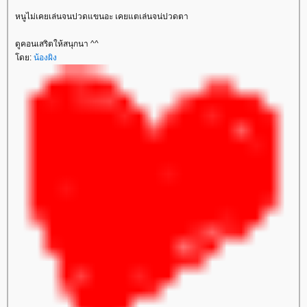
หนูไม่เคยเล่นจนปวดแขนอะ เคยแตเล่นจน่ปวดตา
ดูคอนเสริตให้สนุกนา ^^
ดย:
น้องผิง