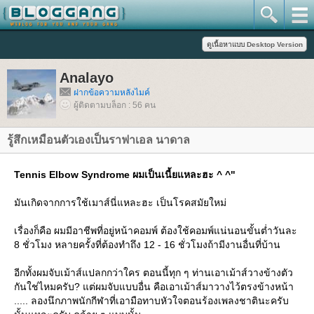
Analayo
ฝากข้อความหลังไมค์
ผู้ติดตามบล็อก : 56 คน
รู้สึกเหมือนตัวเองเป็นราฟาเอล นาดาล
Tennis Elbow Syndrome ผมเป็นเนี้ยแหละฮะ ^ ^"
มันเกิดจากการใช้เมาส์นี่แหละฮะ เป็นโรคสมัยใหม่
เรื่องก็คือ ผมมีอาชีพที่อยู่หน้าคอมพ์ ต้องใช้คอมพ์แน่นอนขั้นต่ำวันละ
8 ชั่วโมง หลายครั้งที่ต้องทำถึง 12 - 16 ชั่วโมงถ้ามีงานอื่นที่บ้าน
อีกทั้งผมจับเม้าส์แปลกกว่าใคร ตอนนี้ทุก ๆ ท่านเอาเม้าส์วางข้างตัว
กันใช่ไหมครับ? แต่ผมจับแบบอื่น คือเอาเม้าส์มาวางไว้ตรงข้างหน้า
..... ลองนึกภาพนักกีฬาที่เอามือทาบหัวใจตอนร้องเพลงชาตินะครับ