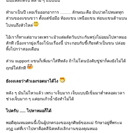
นั้นแหละครับ คล้าย ๆ แบบนั้น
ทำมาเป็นปี เลยเริ่มออกอาการ ......... ลักษณะคือ มันปวดไปหมดทุก
ส่วนของแขนขวา ตั้งแต่ข้อมือ ท้องแขน เหนือแขน ท่อนแขนด้านบน
ไปจนถึงหัวไหล่
ไอ้เราก็ทาแต่ยานวดเพราะมัวแต่ผลัดวันประกันพรุ่งไม่อยมไปหาหมอ
สักที เนื่องจากยุ่งเรื่องโน้นเรื่องนี้ ประกอบกับขี้เกียจตัวเป็นขน ปล่อ
ทิ้งไปกว่าสองเดือน
ส่วน support แขนก็เพิ่งมาใส่ทีหลัง ถ้าไม่โดนบังคับขู่ฆ่าก็คงยังไม่ได้
ฤกษ์ใส่สักที
ังงงเลยว่าตัวเองรอดมาได้ไง
หลัง ๆ มันไม่ไหวแล้ว เพระาเจ็บมาก เจ็บแบบมีเข็มมาต่ำตลอดเวลา
ช่วงเจ็บมาก ๆ แค่ยกแก้วน้ำยังทำไม่ได้
ไปครับ ..... ไปหาหมอก็ได้
พอดีคุณหมอคนนี้เป็นผู้ปกครองของลูกศิษย์ของแม่ รักษาอยู่ที่พระม
งกุฏ แต่ที่เราไปหาคือคลีนิคหลังเลิกงานของคุณหมอ