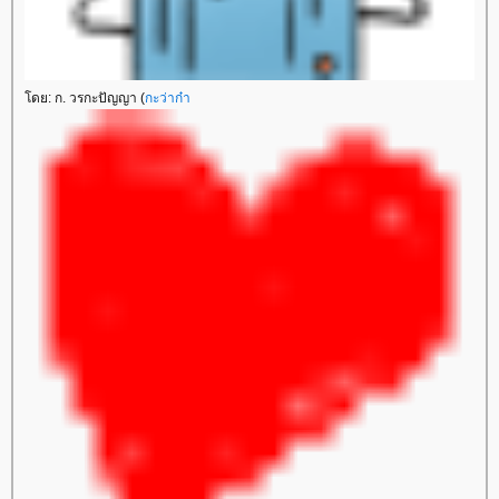
ดย: ก. วรกะปัญญา (
กะว่าก๋า