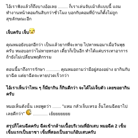
ไอ้เราฟังแล้วก็ถึงบางอ้อเลย ........ ก็เราเล่นจับเม้าส์แบบนี้ แถม
ทำงานหน้าคอมกันสิบกว่าชั่วโมง บอกกับคอมที่บ้านก็ตั้งไม่ถูก
สุขลักษณะอีก
เจ็บครับ เจ็บ
คุณหมอยังบอกอีกว่า เป็นแล้วยากที่จะหาย ไปหาหมอมาเมื่อวันพุธ
ครับ หมอบอกว่าไม่หายหรอก เดี๋ยวก็เป็นอีก ทำได้แค่บรรเทาอาการ
ถ้ายังไม่เปลี่ยนพฤติกรรม
ตอนนี้มาถึงการรักษา ........... คุณหมอถามว่ามีอยู่สองอย่าง ยากินกับ
าฉีด แต่ยาฉีดจะหายปวดเร็วกว่า
ไอ้เราเห็นว่าไหน ๆ ก็มียากิน ก็กินดีกว่า จะได้ไม่เจ็บตัว เลยขอยากิน
ครับ
หมอเห็นดังนั้น เลยพูดว่า ....... "แหม กลัวเจ็บเหรอ งั้นโดนฉีดยาไป
เลยดีกว่า"
............ เย้
สรุปก็โดนฉีดครับ ฉีดเข้ากล้ามเนื้อบริเวณที่อักเสบ หมอฉีด 2 เข็ม
เข็มแรกเป็นยาชา เข็มที่สองเป็นยาแก้อับเสบครับ