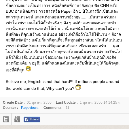
ข้อความอย่างเป็นทางการ หนังสือพิมพ์ภาษาอังกฤษ ฟัง CNN หรือ
BBC อ่านนิตยสาร วารสารหรือ Paper อีก 1 ปีในการฝึกเขียนและ
กล่าวสุนทรพจน์ และแต่งกลอนภาษาอังกฤษ........มันนานครับผม
เข้าใจ เพราะผมไม่ได้ตั้งทำจริง ๆ จัง ๆ แค่ทำเฉพาะตอนอยากทำ
เท่านั้น แต่บางท่านจะทำได้เร็วกว่านี้ แต่พนันได้เลยว่าคุณไม่มีทาง
ลืมทักษะที่คุณสร้างมาแน่นอน อย่างเก่งก็คือถ้าไม่ได้ใช้นาน ๆ ก็อาจ
จะมีติดขัดบ้าง แต่ไม่กี่นาทีคุณก็จะฟื้นทุกอย่างกลับมาใหม่ได้แน่นอน
เพราะมันคือประสบการณ์ที่คุณสอนตัวเอง เชื่อผมเถอะครับ......คุณ
ไม่จำเป็นต้องไปเรียนภาษาอังกฤษคอร์สละหมื่นหรอก เพราะเรียนไป
ล้วก็ลืม (ลืมแน่นอน เชื่อผมเถอะ เพราะคุณกลับบ้านคุณก็เจอสิ่ง
วดล้อมเดิม ๆ อยู่ดี) แต่ตัวคุณเองนี่แหละครับที่เป็นครูให้กับตัวคุณ
เองที่ดีที่สุด
Believe me, English is not that hard!!! If millions people around
the world can do that, Why can't you?
Create Date :
01 ตุลาคม 2550
Last Update :
1 ตุลาคม 2550 14:14:25 น.
Counter :
Pageviews.
Comments :
11