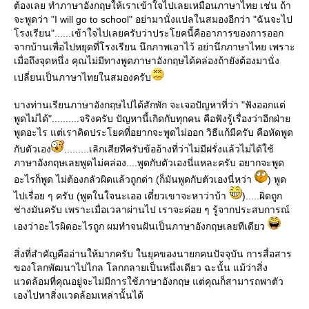
ต้องเลย ทำภาษาอังกฤษให้เราเข้าใจไปเลยเหมือนภาษาไทย เช่น ถ้า
จะพูดว่า "I will go to school" อย่ามานั่งแปลในสมองอีกว่า "ฉันจะไป
รงเรียน"......เข้าใจไปเลยครับว่าประโยคนี้คืออาการของการออก
จากบ้านเพื่อไปหยุดที่โรงเรียน นึกภาพเอาไว้ อย่านึกภาษาไทย เพราะ
เมื่อถึงจุดหนึ่ง คุณไม่มีทางพูดภาษาอังกฤษได้คล่องถ้ายังต้องมานั่ง
เปลี่ยนเป็นภาษาไทยในสมองครับ
บางท่านเรียนภาษาอังกฤษไปได้สักพัก จะเจอปัญหาที่ว่า "ฟังออกแต่
พูดไม่ได้"..........จริงครับ ปัญหานี้เกิดกับทุกคน คือฟังรู้เรื่องว่าอีกฝ่า
พูดอะไร แต่เราคิดประโยคที่อยากจะพูดไม่ออก วิธีแก้มีครับ คือหัดพูด
กับตัวเอง
.........เลิกเสียทีครับข้ออ้างที่ว่าไม่มีฝรั่งแล้วไม่ได้ใช้
ภาษาอังกฤษเลยพูดไม่คล่อง....พูดกับตัวเองนี่แหละครับ อยากจะพูด
อะไรก็พูด ไม่ต้องกลัวผิดแล้วถูกด่า (ก็มันพูดกับตัวเองนี่หว่า
) พูด
ไปเรื่อย ๆ ครับ (พูดในใจนะเออ เดี๋ยวเขาจะหาว่าบ้า
).....ผิดถูก
ช่างมันครับ เพราะเมื่อเวลาผ่านไป เราจะค่อย ๆ รู้จากประสบการณ์
เองว่าอะไรผิดอะไรถูก ผมทำจนฝันเป็นภาษาอังกฤษเลยทีเดียว
สิ่งที่สำคัญคืออ่านให้มากครับ ในยุคของนายกคนปัจจุบัน การสื่อสาร
ของโลกพัฒนาไปไกล โลกกลายเป็นหนึ่งเดียว ฉะนั้น แม้ว่าสิ่ง
วดล้อมที่คุณอยู่จะไม่มีการใช้ภาษาอังกฤษ แต่คุณก็สามารถพาตัว
เองไปหาสิ่งแวดล้อมเหล่านั้นได้