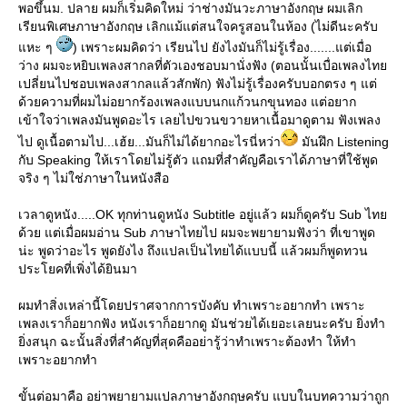
พอขึ้นม. ปลาย ผมก็เริ่มคิดใหม่ ว่าช่างมันวะภาษาอังกฤษ ผมเลิก
เรียนพิเศษภาษาอังกฤษ เลิกแม้แต่สนใจครูสอนในห้อง (ไม่ดีนะครับ
หะ ๆ
) เพราะผมคิดว่า เรียนไป ยังไงมันก็ไม่รู้เรื่อง.......แต่เมื่อ
ว่าง ผมจะหยิบเพลงสากลที่ตัวเองชอบมานั่งฟัง (ตอนนั้นเบื่อเพลงไท
เปลี่ยนไปชอบเพลงสากลแล้วสักพัก) ฟังไม่รู้เรื่องครับบอกตรง ๆ แต่
ด้วยความที่ผมไม่อยากร้องเพลงแบบนกแก้วนกขุนทอง แต่อยาก
เข้าใจว่าเพลงมันพูดอะไร เลยไปขวนขวายหาเนื้อมาดูตาม ฟังเพลง
ไป ดูเนื้อตามไป...เฮ้ย...มันก็ไม่ได้ยากอะไรนี่หว่า
มันฝึก Listening
กับ Speaking ให้เราโดยไม่รู้ตัว แถมที่สำคัญคือเราได้ภาษาที่ใช้พูด
จริง ๆ ไม่ใช่ภาษาในหนังสือ
เวลาดูหนัง.....OK ทุกท่านดูหนัง Subtitle อยู่แล้ว ผมก็ดูครับ Sub ไท
ด้วย แต่เมื่อผมอ่าน Sub ภาษาไทยไป ผมจะพยายามฟังว่า ที่เขาพูด
น่ะ พูดว่าอะไร พูดยังไง ถึงแปลเป็นไทยได้แบบนี้ แล้วผมก็พูดทวน
ประโยคที่เพิ่งได้ยินมา
ผมทำสิ่งเหล่านี้โดยปราศจากการบังคับ ทำเพราะอยากทำ เพราะ
เพลงเราก็อยากฟัง หนังเราก็อยากดู มันช่วยได้เยอะเลยนะครับ ยิ่งทำ
ิ่งสนุก ฉะนั้นสิ่งที่สำคัญที่สุดคืออย่ารู้ว่าทำเพราะต้องทำ ให้ทำ
เพราะอยากทำ
ขั้นต่อมาคือ อย่าพยายามแปลภาษาอังกฤษครับ แบบในบทความว่าถูก