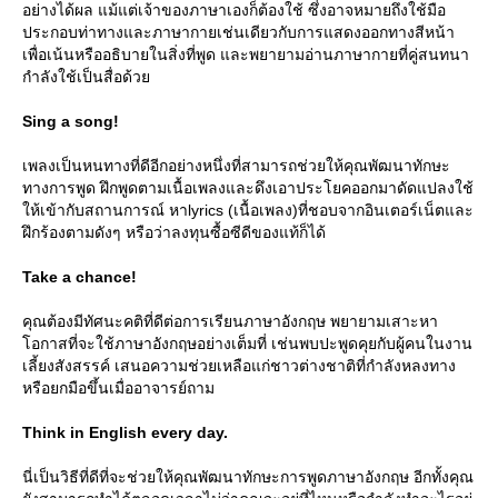
อย่างได้ผล แม้แต่เจ้าของภาษาเองก็ต้องใช้ ซึ่งอาจหมายถึงใช้มือ
ประกอบท่าทางและภาษากายเช่นเดียวกับการแสดงออกทางสีหน้า
เพื่อเน้นหรืออธิบายในสิ่งที่พูด และพยายามอ่านภาษากายที่คู่สนทนา
กำลังใช้เป็นสื่อด้ว
Sing a song!
เพลงเป็นหนทางที่ดีอีกอย่างหนึ่งที่สามารถช่วยให้คุณพัฒนาทักษะ
ทางการพูด ฝึกพูดตามเนื้อเพลงและดึงเอาประโยคออกมาดัดแปลงใช้
ห้เข้ากับสถานการณ์ หาlyrics (เนื้อเพลง)ที่ชอบจากอินเตอร์เน็ตและ
ฝึกร้องตามดังๆ หรือว่าลงทุนซื้อซีดีของแท้ก็ได้
Take a chance!
คุณต้องมีทัศนะคติที่ดีต่อการเรียนภาษาอังกฤษ พยายามเสาะหา
อกาสที่จะใช้ภาษาอังกฤษอย่างเต็มที่ เช่นพบปะพูดคุยกับผู้คนในงาน
เลี้ยงสังสรรค์ เสนอความช่วยเหลือแก่ชาวต่างชาติที่กำลังหลงทาง
หรือยกมือขึ้นเมื่ออาจารย์ถาม
Think in English every day.
นี่เป็นวิธีที่ดีที่จะช่วยให้คุณพัฒนาทักษะการพูดภาษาอังกฤษ อีกทั้งคุณ