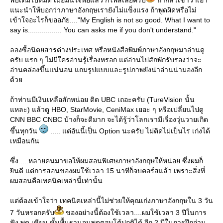
พบเต็มไปหมด เมื่อมั่นใจพอแล้ว ก็โพสเลยครับ
ถ้ากลัวเขาว่าเอา
นะนำให้บอกว่าภาษาอังกฤษเรายังไม่แข็งแรง ถ้าพูดผิดหรือไม่
เข้าใจอะไรก็ขออภัย...."My English is not so good. What I want to
say is................. You can asks me if you don't understand."
ลองซื้อนิตยสารต่างประเทศ หรือหนังสือพิมพ์ภาษาอังกฤษมาอ่านดู
ครับ แรก ๆ ไม่มีใครอ่านรู้เรื่องหรอก แต่อ่านไปสักพักรับรองว่าจะ
อ่านคล่องขึ้นแน่นอน แถมรูปแบบและรูปภาพยังน่าอ่านน่ามองอีก
ด้ว
ถ้าท่านมีเงินเหลือสักหน่อย ติด UBC เถอะครับ (TureVision นั้น
หละ) แล้วดู HBO, StarMovie, CeniMax เยอะ ๆ หรือเปลี่ยนไปดู
CNN BBC CNBC บ้างก็จะดีมาก จะได้รู้ว่าโลกเรามีเรื่องวุ่นวายเกิด
ขึ้นทุกวัน
..... แต่อันนี้เป็น Option นะครับ ไม่ติดไม่เป็นไร เก่งได้
เหมือนกัน
ซึ่ง.....หลายคนมาขอให้ผมสอนพิเศษภาษาอังกฤษให้หน่อย ซึ่งผมก็
ินดี แต่การสอนของผมใช้เวลา 15 นาทีก็จบคอร์สแล้ว เพราะสิ่งที่
ผมสอนคือเทคนิคเหล่านี้เท่านั้น
ต่ต้องเข้าใจว่า เทคนิคเหล่านี้ไม่ช่วยให้คุณเก่งภาษาอังกฤษใน 3 วัน
7 วันหรอกครับ
ของอย่างนี้ต้องใช้เวลา....ผมใช้เวลา 3 ปีในการ
ฟัง พูด เขียน ขั้นพื้นฐานจนพูดตอบโต้ปกติได้ อีก 2 ปีในการฝึกอ่าน