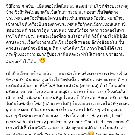
วิธีก็ง่าย ๆ ครับ.....อินเตอร์เน็ตนี่แหละ ลองเข้าเว็บไซต์ต่างประเทศดู
บ้าง ซึ่งถ้าคิดไม่ออกหรือเบื่อเกินกว่าจะอ่าน ลองหาเว็บไซต์ต่าง
ประเทศของเรื่องที่ชอบสิครับ อย่างเช่นผมชอบเครื่องบิน ผมก็มักจะ
เข้าเว็บไซต์เครื่องบินของต่างประเทศ หรือถ้าคุณผู้อ่านชอบแสตมป์
ชอบรถยนต์ ชอบการ์ตูน ชอบหนัง ชอบนักร้อง ก็สามารถลองไปหา
เว็บไซต์ต่างประเทศของเรื่องที่คุณสนใจอ่านได้ วิธีนี้ทำยังไงก็ไม่เบื่อ
ครับ เพราะเรื่องที่เราอ่านมันเป็นเรื่องที่เราชอบ อีกทั้งข้อมูลในเว็บ
ต่างประเทศมักจะมีข้อมูลเด็ด ๆ ชนิดที่หาเป็นภาษาไทยไม่ได้ แรง
กระตุ้นของความอยากรู้ของเรานี่แหละจะทำให้เราขวนขวายอ่าน
มันจนเข้าใจได้เอง
เมื่อปีกกล้าขาแข็งพอแล้ว......แนะนำเว็บบอร์ดต่างประเทศของเรื่อง
ที่ชอบครับ มันจะพาคุณก้าวไปอีกขั้นนึงเลยทีเดียว เพราะภาษาที่เขา
คุยกันมันเป็นภาษาที่ใช้ในชีวิตประจำวัน (ภาษาพูด) คือจำไปพูดกับ
ฝรั่งแล้วเขาเข้าใจแน่นอน แถมดูดีกว่าภาษาเป็นทางการในหนังสือ
เสียด้วยซ้ำ เมื่อพบเว็บบอร์ดที่ถูกใจแล้ว ก็สมัครสมาชิกเลยครับ ถ้ายัง
ไม่มั่นใจพอที่จะโพส (กลัวภาษาไม่ดี) ในตอนแรกอาจจะใช้วิธีซุ่มก่อน
ดูว่าบอร์ดเขามีวัฒนธรรมอย่างไร ลองอ่านไปเรื่อย ๆ ครับ คุณจะ
ค่อย ๆ ซึมซับภาษาเข้ามาเอง.....ประโยคอย่าง "Hey dude, I can't
deals with this freaky problem any more. Gotta find new partner"
เราจะไม่เห็นในหนังสือสอนภาษาอังกฤษแน่ แต่ถ้าอ่านเว็บบอร์ด จะ