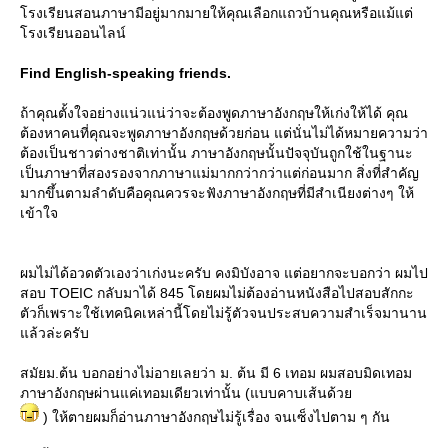
รงเรียนสอนภาษามีอยู่มากมายให้คุณเลือกแถวบ้านคุณหรือแม้แต่
รงเรียนออนไลน์
Find English-speaking friends.
ถ้าคุณตั้งใจอย่างแน่วแน่ว่าจะต้องพูดภาษาอังกฤษให้เก่งให้ได้ คุณ
ต้องหาคนที่คุณจะพูดภาษาอังกฤษด้วยก่อน แต่นั่นไม่ได้หมายความว่า
ต้องเป็นชาวต่างชาติเท่านั้น ภาษาอังกฤษนั้นปัจจุบันถูกใช้ในฐานะ
เป็นภาษาที่สองรองจากภาษาแม่มากกว่ากว่าแต่ก่อนมาก สิ่งที่สำคัญ
มากขึ้นตามลำดับคือคุณควรจะฟังภาษาอังกฤษที่มีสำเนียงต่างๆ ให้
เข้าใจ
ผมไม่ได้อวดตัวเองว่าเก่งนะครับ คงมิบังอาจ แต่อยากจะบอกว่า ผมไป
สอบ TOEIC กลับมาได้ 845 โดยผมไม่ต้องอ่านหนังสือไปสอบสักกะ
ตัวก็เพราะใช้เทคนิคเหล่านี้โดยไม่รู้ตัวจนประสบความสำเร็จมานาน
ล้วล่ะครับ
สมัยม.ต้น บอกอย่างไม่อายเลยว่า ม. ต้น มี 6 เทอม ผมสอบมิดเทอม
ภาษาอังกฤษผ่านแค่เทอมเดียวเท่านั้น (แบบคาบเส้นด้ว
) ให้ตายผมก็อ่านภาษาอังกฤษไม่รู้เรื่อง จนเซ็งไปตาม ๆ กัน