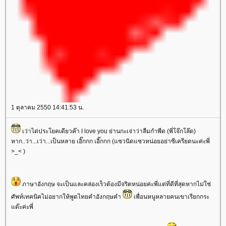
1 ตุลาคม 2550 14:41:53 น.
เว่าได่ประโยคเดียวค๊า I love you ย่านกะเจ่าว่าลืมกำพืด (พี่โจ๊กโล๊ด)
หาก..ว่า...เว่า...เป็นหลาย เอิ๊กกก เอิ๊กกก (แซวนิดแซวหน่อยอย่าซีเครียดนะค่ะพี่
>_< )
ภาษาอังกฤษ จะเป็นและคล่องเร็วต้องมีจริตหน่อยค่ะพี่แต่ที่ดีที่สุดหากไม่ใช่
ศัพท์เทคนิคไม่อยากให้พูดไทยคำอังกฤษคำ
เพื่อนหนูหลายคนเขาเรียกกระ
ด๊ะค่ะพี่