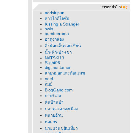
addsiripun
สาวไกด์ใจซื่อ
Kissing a Stranger
swin
aumteerama
อาคุงกล่อง
ลิงน้อยเอ็นจอยเขียน
น้ำ-ฟ้า-ป่า-เขา
NATSKI13
Slight06
digimontamer
สายหมอกและก้อนเมฆ
noel
กัมม์
BlogGang.com
กาบริเอล
คนบ้านป่า
ปลาทองสยองเมือง
ทนายอ้วน
หอมกร
นายแว่นขยันเที่ยว