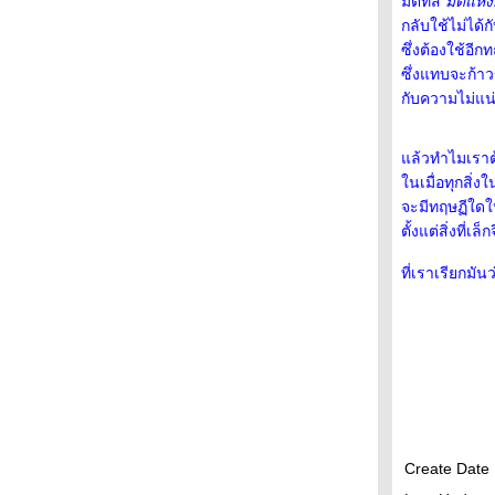
มิติที่สี่
มิติแห
หุบป่าตาด : นกเอี้ยงถ้ำ
กลับใช้ไม่ได้กั
หุบป่าตาด : นกจู๋เต้นเขาหินปูน
ซึ่งต้องใช้อี
วัดม่วง อินบุรี : นกแก้วหัวแพร
ซึ่งแทบจะก้า
เจ็ดคต โป่งก้อนเส้า – ตามหาเห็ดแชมเปญ
กับความไม่แ
บางตะบูน : นกกาน้ำใหญ่
บางตะบูน : นกบู๊บบี้ตีนแดง
สวนรถไฟ : นกเฉี่ยวบุ้งใหญ่
ล้วทำไมเราต
สวนรถไฟ : นกสีชมพูสวน
นเมื่อทุกสิ่ง
กำแพงแสน : นกตบยุงเล็ก
จะมีทฤษฏีใดให
กำแพงแสน : นกโพระดกธรรมดา
ตั้งแต่สิ่งที่เ
กำแพงแสน : นกกระปูดใหญ่
ที่เราเรียกมัน
กำแพงแสน : นกบั้งรอกใหญ่
กำแพงแสน : นกจาบทอง
กำแพงแสน : นกเด้าดินเล็ก
กำแพงแสน : นกแอ่นบ้าน และนกนางแอ่นบ้าน
จุฬาลงกรณ์ : นกจับแมลงดำอกสีส้ม
บึงบอระเพ็ด : นกเจ้าฟ้าหญิงสิรินธร
บึงบอระเพ็ด : เป็ดปากพลั่ว
บึงบอระเพ็ด : เป็ดหางแหลม
Create Date 
บึงบอระเพ็ด : เป็ดดำหัวดำ