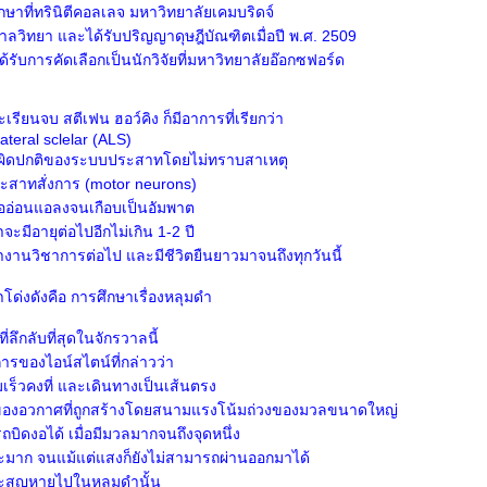
ึกษาที่ทรินิตีคอลเลจ มหาวิทยาลัยเคมบริดจ์
วิทยา และได้รับปริญญาดุษฎีบัณฑิตเมื่อปี พ.ศ. 2509
ได้รับการคัดเลือกเป็นนักวิจัยที่มหาวิทยาลัยอ๊อกซฟอร์ด
ะเรียนจบ สตีเฟน ฮอว์คิง ก็มีอาการที่เรียกว่า
ateral sclelar (ALS)
รผิดปกติของระบบประสาทโดยไม่ทราบสาเหตุ
สาทสั่งการ (motor neurons)
ื้ออ่อนแอลงจนเกือบเป็นอัมพาต
จะมีอายุต่อไปอีกไม่เกิน 1-2 ปี
งานวิชาการต่อไป และมีชีวิตยืนยาวมาจนถึงทุกวันนี้
้าโด่งดังคือ การศึกษาเรื่องหลุมดำ
ี่ลึกลับที่สุดในจักรวาลนี้
รของไอน์สไตน์ที่กล่าวว่า
เร็วคงที่ และเดินทางเป็นเส้นตรง
งของอวกาศที่ถูกสร้างโดยสนามแรงโน้มถ่วงของมวลขนาดใหญ่
ิดงอได้ เมื่อมีมวลมากจนถึงจุดหนึ่ง
มาก จนแม้แต่แสงก็ยังไม่สามารถผ่านออกมาได้
ะสูญหายไปในหลุมดำนั้น