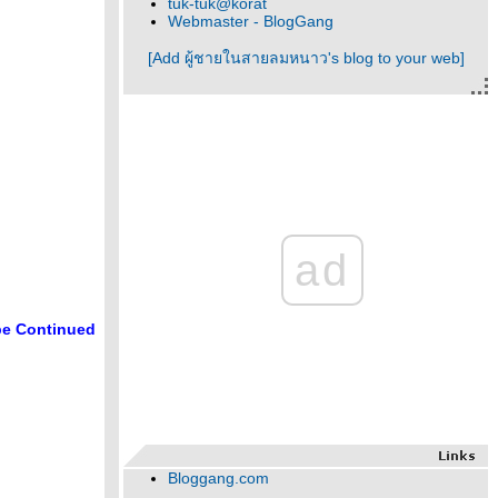
tuk-tuk@korat
Webmaster - BlogGang
[Add ผู้ชายในสายลมหนาว's blog to your web]
ad
be Continued
Bloggang.com