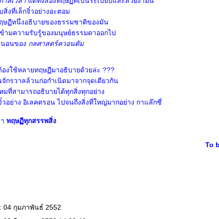
่งกาลเวลา
ต่ทั้งสองทฤษฏีที่เป็นระเบียบและสวยงามนี้
บสิ่งที่เล็กจิ๋วอย่างอะตอม
กทฤษฏีหนึ่งอธิบายของธรรมชาติของมัน
วข้ามความรับรู้ของมนุษย์ธรรมดาออกไป
น่นอนของ
กลศาสตร์ควอนตัม
้องใช้หลายทฤษฏีมาอธิบายด้วยล่ะ ???
ในจักรวาลล้วนก่อกำเนิดมาจากจุดเดียวกัน
มที่สามารถอธิบายได้ทุกสิ่งทุกอย่าง
ล็กจิ๋วอย่าง อิเลคตรอน ไปจนถึงสิ่งที่ใหญ่มากอย่าง กาแล๊กซี่
ว่า
ทฤษฏีทุกสรรพสิ่ง
To 
: 04 กุมภาพันธ์ 2552