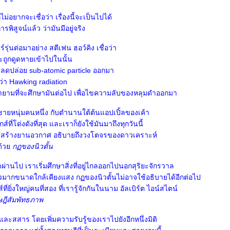
ม่อยากจะเชื่อว่า เรื่องนี้จะเป็นไปได้
ารพิสูจน์แล้ว ว่ามันมีอยู่จริง
รุ่นต่อมาอย่าง สตีเฟน ฮอว์คิง เชื่อว่า
ี่จะถูกดูดหายเข้าไปในนั้น
ลดปล่อย sub-atomic particle ออกมา
ียกว่า Hawking radiation
ยามที่จะศึกษามันต่อไป เพื่อไขความลับของหลุมดำออกมา
ชายหนุ่มคนหนึ่ง กับตำนานใต้ต้นแอปเปิ้ลของเค้า
ส์ที่โด่งดังที่สุด และเราก็ยังใช้มันมาถึงทุกวันนี้
้สร้างยานอวกาศ อธิบายถึงวงโตจรของดาวเคราะห์
 ด้ว
กฏของนิวตั้น
าผ่านไป เราเริ่มศึกษาสิ่งที่อยู่ไกลออกไปนอกสุริยะจักรวาล
เร็วมากขนาดใกล้เคียงแสง กฏของนิวตั้นไม่อาจใช้อธิบายได้อีกต่อไป
ส์ที่ยิ่งใหญ่คนที่สอง ที่เรารู้จักกันในนาม อัลเบิร์ต ไอน์สไตน์
ฎีสัมพัทธภาพ
และสสาร โดยเพิ่มความรับรู้ของเราไปยังอีกหนึ่งมิติ