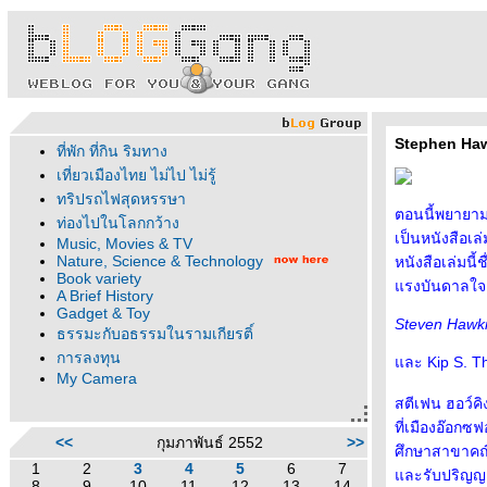
Stephen Haw
ที่พัก ที่กิน ริมทาง
เที่ยวเมืองไทย ไม่ไป ไม่รู้
ทริปรถไฟสุดหรรษา
ตอนนี้พยายามอ
ท่องไปในโลกกว้าง
เป็นหนังสือเล
Music, Movies & TV
Nature, Science & Technology
หนังสือเล่มนี
Book variety
รงบันดาลใจ ม
A Brief History
Gadget & Toy
Steven Hawki
ธรรมะกับอธรรมในรามเกียรติ์
การลงทุน
ละ Kip S. Thor
My Camera
สตีเฟน ฮอว์คิง
ที่เมืองอ๊อกซ
<<
กุมภาพันธ์ 2552
>>
ศึกษาสาขาคณิ
1
2
3
4
5
6
7
ละรับปริญญาตร
8
9
10
11
12
13
14