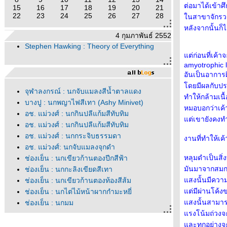
ต่อมาได้เข้าศ
15
16
17
18
19
20
21
22
23
24
25
26
27
28
นสาขาจักรวาล
หลังจากนั้นก็
4 กุมภาพันธ์ 2552
Stephen Hawking : Theory of Everything
ต่ก่อนที่เค้าจ
amyotrophic l
อันเป็นอากา
ดยมีผลกับประ
จุฬาลงกรณ์ : นกจับแมลงสีน้ำตาลแดง
ทำให้กล้ามเน
บางปู : นกพญาไฟสีเทา (Ashy Minivet)
หมอบอกว่าเค้า
อช. แม่วงศ์ : นกกินปลีแก้มสีทับทิม
ต่เขายังคงทำ
อช. แม่วงศ์ : นกกินปลีแก้มสีทับทิม
อช. แม่วงศ์ : นกกระจิบธรรมดา
งานที่ทำให้เค
อช. แม่วงศ์: นกจับแมลงจุกดำ
หลุมดำเป็นสิ่งท
ช่องเย็น : นกเขียวก้านตองปีกสีฟ้า
มันมาจากสมกา
ช่องเย็น : นกกะลิงเขียดสีเทา
สงนั้นมีความ
ช่องเย็น : นกเขียวก้านตองท้องสีส้ม
ต่มีผ่านโค้
ช่องเย็น : นกไต่ไม้หน้าผากกำมะหยี่
สงนั้นสามารถบ
ช่องเย็น : นกมูม
รงโน้มถ่วงจะ
ช่องเย็น : นกกินแมลงอกเหลือง
ละทุกอย่างจ
ช่องเย็น : นกติ๊ดสุลต่าน