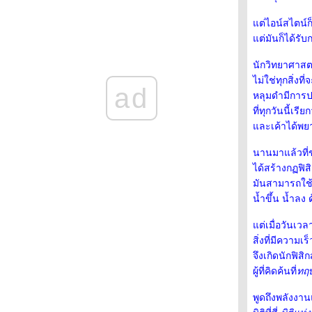
ช่องเย็น : นกขุนแผนหัวสีแดง
ต่ไอน์สไตน์ก็ไ
ช่องเย็น : นกพญาไฟคอเทาปักษ์ใต้
ต่มันก็ได้รับก
ช่องเย็น : นกปรอดหัวตาขาว
ช่องเย็น : นกโพระดกคอสีฟ้า
นักวิทยาศาสตร์
ช่องเย็น : นกปรอดภูเขา
ไม่ใช่ทุกสิ่งท
ad
ช่องเย็น : นกหัวขวานจิ๋วท้องลา
หลุมดำมีการป
ช่องเย็น : นกไผ่
ที่ทุกวันนี้เร
ช่องเย็น : นกกระจ้อยคอขาว
ละเค้าได้พยา
อช. แม่วงศ์ : นกขุนแผน
วัดป่าสมพรปณิธาน : นกคัคคูลา
นานมาแล้วที่
วัดป่าสมพรปณิธาน : นกกางเขนดง
ได้สร้างกฏฟิสิก
วัดป่าสมพรปณิธาน : นกปลีกล้วยลา
มันสามารถใช
สวนรถไฟ : กระเต็นน้อยสามนิ้วหลังดำ
น้ำขึ้น น้ำลง
วัดป่าสมพรปณิธาน : นกกระเต็นลา
ต่เมื่อวันเวล
น้ำตกคลองลาน : เหยี่ยวนกเขาชิครา
สิ่งที่มีความ
น้ำตกคลองลาน : นกโพระดกหูเขียว
จึงเกิดนักฟิสิก
น้ำตกคลองลาน : นกขุนทอง
ผู้ที่คิดค้นที่
ทฤษ
ถ้ำประทุน : เหยี่ยวนกกระจอกเล็ก
ขสป. ถ้ำประทุน : นกปรอดเหลืองหัวจุก
พูดถึงพลังงาน
หุบป่าตาด : นกจับแมลงอกส้มท้องขาว