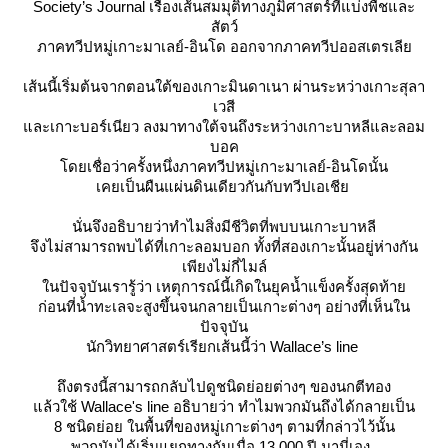
Society’s Journal เรื่องเส้นสมมุติทางภูมิศาสตร์ที่แบ่งพืชและ
สัตว์
ภาคทวีปหมู่เกาะมาเลย์-อินโด ออกจากภาคทวีปออสเตรเลี
เส้นนี้เริ่มต้นจากตอนใต้ของเกาะมินดาเนา ผ่านระหว่างเกาะสุลา
เวสี
ละเกาะบอร์เนียว ลงมาทางใต้จนถึงระหว่างเกาะบาหลีและลอม
บอค
ดยเชื่อว่าครั้งหนึ่งภาคทวีปหมู่เกาะมาเลย์-อินโดนั้น
เคยเป็นผืนแผ่นดินเดียวกันกับทวีปเอเชี
นั่นจึงอธิบายว่าทำไมสิ่งมีชีวิตที่พบบนเกาะบาหลี
จึงไม่สามารถพบได้ที่เกาะลอมบอก ทั้งที่สองเกาะนั้นอยู่ห่างกัน
เพียงไม่กี่ไมล์
นปัจจุบันเรารู้ว่า เหตุการณ์นี้เกิดในยุคน้ำแข็งครั้งสุดท้า
ก่อนที่น้ำทะเลจะสูงขึ้นจนกลายเป็นเกาะต่างๆ อย่างที่เห็นใน
ปัจจุบัน
นักวิทยาศาสตร์เรียกเส้นนี้ว่า
Wallace’s line
ถึงตรงนี้สามารถกลับไปดูชนิดย่อยต่างๆ ของนกตีทอง
ล้วใช้ Wallace's line อธิบายว่า ทำไมพวกมันถึงได้กลายเป็น
8 ชนิดย่อย ในพื้นที่ของหมู่เกาะต่างๆ ตามที่กล่าวไว้นั้น
พวกมันได้เริ่มแยกทางกันเมื่อ 13,000 ปี มานี่เอง