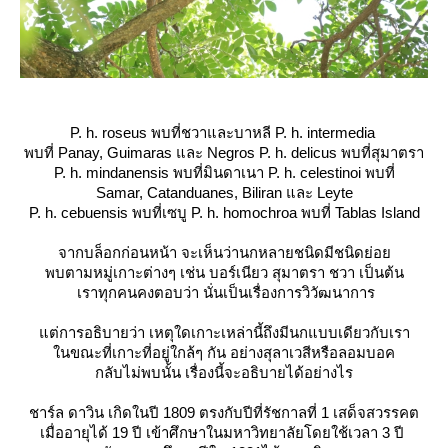
P. h. roseus
พบที่ชวาและบาหลี
P. h. intermedia
พบที่ Panay, Guimaras และ Negros
P. h. delicus
พบที่สุมาตรา
P. h. mindanensis
พบที่มินดาเนา
P. h. celestinoi
พบที่
Samar, Catanduanes, Biliran และ Leyte
P. h. cebuensis
พบที่เซบู
P. h. homochroa
พบที่ Tablas Island
จากบล็อกก่อนหน้า จะเห็นว่านกหลายชนิดมีชนิดย่อ
พบตามหมู่เกาะต่างๆ เช่น บอร์เนียว สุมาตรา ชวา เป็นต้น
เราทุกคนคงตอบว่า นั่นเป็นเรื่องการวิวัฒนาการ
ต่การอธิบายว่า เหตุใดเกาะเหล่านี้ถึงมีนกแบบเดียวกับเรา
นขณะที่เกาะที่อยู่ใกล้ๆ กัน อย่างสุลาเวสีหรือลอมบอค
กลับไม่พบนั้น เรื่องนี้จะอธิบายได้อย่างไร
ชาร์ล ดาวิน
เกิดในปี 1809 ตรงกับปีที่รัชกาลที่ 1 เสด็จสวรรคต
เมื่ออายุได้ 19 ปี เข้าศึกษาในมหาวิทยาลัยโดยใช้เวลา 3 ปี