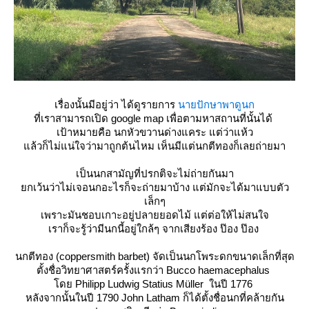
เรื่องนั้นมีอยู่ว่า ได้ดูรายการ
นายปักษาพาดูนก
ที่เราสามารถเปิด google map เพื่อตามหาสถานที่นั้นได้
เป้าหมายคือ
นกหัวขวานด่างแคระ
ต่ว่าแห้ว
ล้วก็ไม่แน่ใจว่ามาถูกต้นไหม เห็นมีแต่นกตีทองก็เลยถ่ายมา
เป็นนกสามัญที่ปรกติจะไม่ถ่ายกันมา
กเว้นว่าไม่เจอนกอะไรก็จะถ่ายมาบ้าง แต่มักจะได้มาแบบตัว
เล็กๆ
เพราะมันชอบเกาะอยู่ปลายยอดไม้ แต่ต่อให้ไม่สนใจ
เราก็จะรู้ว่ามีนกนี้อยู่ใกล้ๆ จากเสียงร้อง ป๊อง ป๊อง
นกตีทอง
(coppersmith barbet) จัดเป็นนกโพระดกขนาดเล็กที่สุด
ตั้งชื่อวิทยาศาสตร์ครั้งแรกว่า Bucco haemacephalus
ด
Philipp Ludwig Statius Müller
นปี 1776
หลังจากนั้นในปี 1790
John Latham
ก็ได้ตั้งชื่อนกที่คล้ายกัน