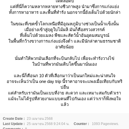
ได้ตลอดปี
ต่ที่นี่ก็ความหลากหลายทางชีวภาพสูง นำมาซึ่งการแก่งแย่ง
ทั้งการหาอาหาร และพื้นที่ทำรัง นอกจากนี้ยังเต็มไปด้วยนักล่า
นขณะที่เขตขั้วโลกเหนือที่มีอุณหภูมิบางช่วงเป็นน้ำแข็งนั้น
เมื่อย่างเข้าสู่ฤดูใบไม้ผลิ มันก็คือสรวงสวรรค์
ที่เต็มไปด้วยแมลง พืชและสัตว์น้ำอันอุดมสมบูรณ์
นพื้นที่กว้างขวางการแก่งแย่งจึงต่ำ และมีนักล่าตามธรรมชาติ
อาศัยน้อ
นั่นทำให้พวกมันเลือกที่จะบินกลับไป เพื่อจะทำรังวางไข่
นบ้านที่พวกมันเติบโตขึ้นมานั่นเอง
ละนี่ก็คือนก 10 ตัวที่เลือกมาว่าเป็นนกใหม่และน่าสนใจ
อาจจะเห็นว่าเป็น one day trip นี้ราคาอาจจะแพงเมื่อเทียบกับทริ
ปอื่น
ต่สำหรับเรามันเป็นแบบที่ง่าย สะดวก และเหมาะสมกับตัวเรา
ม้จะไม่ได้รูปที่สวยงามแบบคนที่ไปกันเอง แต่ว่าเราก็พึงพอใจ
ล้ว
Create Date :
23 เมษายน 2568
Last Update :
25 เมษายน 2568 9:24:04 น.
Counter :
1093 Pageviews.
Comments :
8