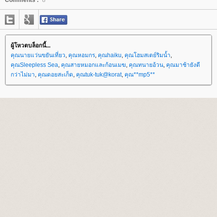
ผู้โหวตบล็อกนี้...
คุณนายแว่นขยันเที่ยว
,
คุณหอมกร
,
คุณhaiku
,
คุณโฮมสเตย์ริมน้ำ
,
คุณSleepless Sea
,
คุณสายหมอกและก้อนเมฆ
,
คุณทนายอ้วน
,
คุณมาช้ายังดี
กว่าไม่มา
,
คุณดอยสะเก็ด
,
คุณtuk-tuk@korat
,
คุณ**mp5**