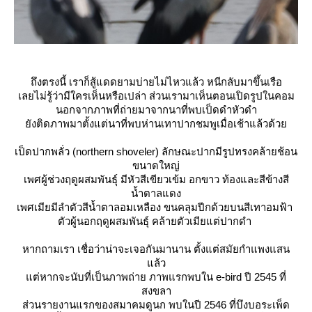
ถึงตรงนี้ เราก็สู้แดดยามบ่ายไม่ไหวแล้ว หนีกลับมาขึ้นเรือ
เลยไม่รู้ว่ามีใครเห็นหรือเปล่า ส่วนเรามาเห็นตอนเปิดรูปในคอม
นอกจากภาพที่ถ่ายมาจากนาที่พบเป็ดดำหัวดำ
ังติดภาพมาตั้งแต่นาที่พบห่านเทาปากชมพูเมื่อเช้าแล้วด้ว
เป็ดปากพลั่ว
(northern shoveler) ลักษณะปากมีรูปทรงคล้ายช้อน
ขนาดใหญ่
เพศผู้ช่วงฤดูผสมพันธุ์ มีหัวสีเขียวเข้ม อกขาว ท้องและสีข้างสี
น้ำตาลแดง
เพศเมียมีลำตัวสีน้ำตาลอมเหลือง ขนคลุมปีกด้วยบนสีเทาอมฟ้า
ตัวผู้นอกฤดูผสมพันธุ์ คล้ายตัวเมียแต่ปากดำ
หากถามเรา เชื่อว่าน่าจะเจอกันมานาน ตั้งแต่สมัยกำแพงแสน
ล้ว
ต่หากจะนับที่เป็นภาพถ่าย ภาพแรกพบใน e-bird ปี 2545 ที่
สงขลา
ส่วนรายงานแรกของสมาคมดูนก พบในปี 2546 ที่บึงบอระเพ็ด