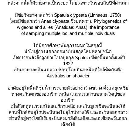
หลังจากนั้นก็มีรายงานเป็นระยะ โดยเฉพาะในรอบสิบปีที่ผ่านมา
มีชื่อวิทยาศาสตร์ว่า
Spatula clypeata
(Linnaeus, 1758)
ดยมีชื่อแรกว่า Anas clypeata ซึ่งบทความ
Phylogenetics of
wigeons and allies (Anatidae: Anas): the importance
of sampling multiple loci and multiple individuals
ได้มีการศึกษาพันธุกรรมนกในสกุลนี้
นำไปสู่การแยกออกมาเป็นสกุลใหม่หลายชนิด
เป็ดปากพลั่วจึงถูกย้ายไปอยู่สกุล Spatula ที่ตั้งขึ้นมาตั้งแต่ปี
1822
เป็นภาษาละตินแปลว่า ช้อน โดยมีนกชนิดที่ใกล้ชิดกันคือ
Australasian shoveler
อาศัยอยู่ในพื้นที่ชุ่มน้ำ กระจายตัวอย่างกว้างขวาง ตั้งแต่ยูเรเซี
ทางตะวันตกของอเมริกาเหนือ และทะเลสาบขนาดใหญ่ของ
อเมริกา
เมื่อถึงฤดูหนาวนกในอเมริกาเหนือ และในยูเรเซียจะบินลงใต้
ส่วนที่ใกล้กับยุโรปจะบินลงไปยุโรปทางใต้ และตะวันออกกลาง
ส่วนที่อยู่ทางไซบีเรียจะบินลงมายังอินเดียและเอเชียตะวันออก
เฉียงใต้