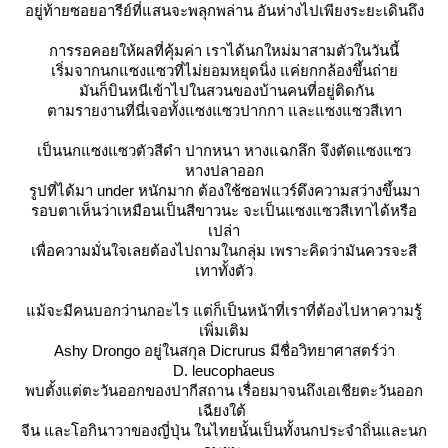
อยู่ท้ายซอยอารีย์ที่แสนจะพลุกพล่าน อันห่างไปเพียงระยะเดินถึง
การรอคอยให้ผลที่คุ้มค่า เราได้นกใหม่มาสามตัวในวันนี้
เริ่มจากนกแซงแซวที่ไม่ยอมหยุดนิ่ง แค่ยกกล้องขึ้นถ่า
มันก็บินหนีเข้าไปในสวนของบ้านคนที่อยู่ติดกัน
ตามรายงานที่นี่เจอทั้ง
ซงแซวปากกา
ละแซงแซวสีเทา
เป็นนกแซงแซวตัวสีดำ ปากหนา หางแฉกลึก จึงตัด
ซงแซว
หางปล
าออก
รูปที่ได้มา under หนักมาก ต้องใช้ซอฟแวร์ดึงความสว่างขึ้นมา
รอบตาเห็นว่าเหมือนเป็นสีขาวนะ จะเป็น
ซงแซวสีเทา
ได้หรือ
เปล่า
เพื่อความมั่นใจเลยต้องไปถามในกลุ่ม เพราะคิดว่ามันควรจะสี
เทาทั้งตัว
ม้จะมีคนบอกว่านกอะไร แต่ก็เป็นหน้าที่เราที่ต้องไปหาความรู้
เพิ่มเติม
Ashy Drongo อยู่ในสกุล Dicrurus มีชื่อวิทยาศาสตร์ว่า
D. leucophaeus
พบตั้งแต่ตะวันออกของปากีสถาน เรื่อยมาจนถึงเอเชียตะวันออก
เฉียงใต้
จีน และโอกินาวาของญี่ปุ่น
นไทยนั้นเป็นทั้งนกประจำถิ่นและนก