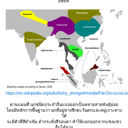
อพยพ
https://en.wikipedia.org/wiki/Ashy_drongo#/media/File:Dicruru
ตามแผนที่ นกชนิดประจำถิ่นแบ่งออกเป็นหลายสายพันธุ์ย่อ
ดยมีหลักการพื้นฐานว่า
นกที่อยู่ทางซีกตะวันตกและหมู่เกาะทาง
ต้
จะมีตัวที่สีดำเข้ม ดำกระทั่งสีรอบตา ทำให้แยกออกจากแซงแซว
อื่นได้ยาก