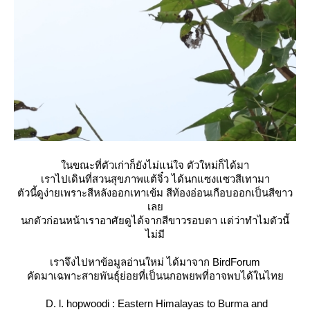
นขณะที่ตัวเก่าก็ยังไม่แน่ใจ ตัวใหม่ก็ได้มา
เราไปเดินที่สวนสุขภาพแต้จิ๋ว ได้
นกแซงแซวสีเทา
มา
ตัวนี้ดูง่ายเพราะสีหลังออกเทาเข้ม สีท้องอ่อนเกือบออกเป็นสีขาว
เล
นกตัวก่อนหน้าเราอาศัยดูได้จากสีขาวรอบตา แต่ว่าทำไมตัวนี้
ไม่มี
เราจึงไปหาข้อมูลอ่านใหม่ ได้มาจาก BirdForum
คัดมาเฉพาะสายพันธุ์ย่อยที่เป็นนกอพยพที่อาจพบได้ในไท
D. l. hopwoodi : Eastern Himalayas to Burma and