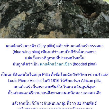
นกแต้วแร้วนางฟ้า (fairy pitta) คล้ายกับนกแต้วแร้วธรรมดา
(blue wing pitta) เพียงแต่ว่าแถบปีกสีฟ้านั้นบางกว่า
ต่ครั้งแรกที่ถูกพบที่ประเทศไทยนั้น
มันถูกคิดว่าเป็น
นกแต้วแร้วอกเขียว
(hooded pitta)
เป็นนกสีสันสดใสในสกุล Pitta ตั้งชื่อโดยนักปักษีวิทยาชาวฝรั่งเศส
Louis Pierre Vieillot ในปี 1816 ให้ชื่อแก่นก African pitta
นกแต้วแร้วนั้นกระจายพันธ์ไปในแนวเส้นศูนย์สูตร
ตั้งแต่เขตแอฟริกามาจนถึงทางตอนเหนือของออสเตรเลี
หลังจากนั้น ก็มีการค้นพบนกกลุ่มนี้ราว 31 สายพันธ์