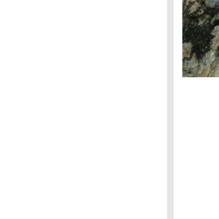
สวนแต้จิ๋ว : นกขมิ้นน้อยธรรมดา นกขมิ้น
ท้ายทอยดำ
สวนเบญจกิตติ : นกกระจิบหญ้าสีเรียบ
สุวินทวงศ์ 47 : นกตีทอง
สวนสุขภาพแต้จิ๋ว : นกปรอดหัวโขน
กรมประชาสัมพันธ์ : นกกระจิ๊ดขั้วโลกเหนือ, นก
จับแมลงอกสีฟ้า
กรมประชาสัมพันธ์ : นกแซงแซวสีเทา
บางปู : กระสานวล
สวนรถไฟ : กระเต็นหัวดำ
Frankfurt : ห่านอียิปต์
บางปู : นกหัวโตหลังจุดสีทอง
ศูนย์วิจัยข้าว ปทุมธานี : นกช้อนหอยดำเหลือบ
สวนรถไฟ : นกเค้ากู่
กาญจนบุรี : แซงแซวเล็กเหลือบ
กรมประชาสัมพันธ์ : นกจับแมลงสีน้ำตาล
ลาดกระบัง : นกกระสาแดง
วัดคุณแม่จันทร์ : นกอีวาบตั๊กแตน
กระทรวงสาธารณสุข : นกพญาไฟเล็ก
พุทธมณฑล : นกแต้วแร้วนางฟ้า