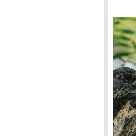
บางปู : นกกาบบัว
สวนรถไฟ : นกจับแมลงตะโพกเหลือง
นกกระเต็นปักหลัก : ครัวมะนาว
ตามหานกแก้ว : วัดลำมหาเมฆ
ตามหานกแก้ว : วัดเทียนถวา
นกชายเลน : สะพานแดง
นกแขกเต้า : วัดอุทธยาน
นกแก้วโม่ง : วัดอัมพวัน
นกกระเบื้องคอขาว : พุทธมณฑล
นกแก้วโม่ง : วัดมะเดื่อ
สวนรถไฟ : กระเต็นแดง
สวนรถไฟ : นกเดินดงหัวสีส้ม
สวนรถไฟ :นกกระเต็นแดง
ร้านก๋วยเตี๋ยว : นกแต้วแร้วอกเขียว
คนอะไรจะแห้วได้ถึงสองหน : จากบางปูถึงสวน
สมเด็จฯ
ดูนก : สวนรถไฟ
ดูนก : วัดสวนใหญ่
นกแขกเต้า : วัดเฉลิมพระเกียรติวรวิหาร
การตรวจภูมิคุ้มกันหลังฉีดวัคซีนจำเป็นไหม?