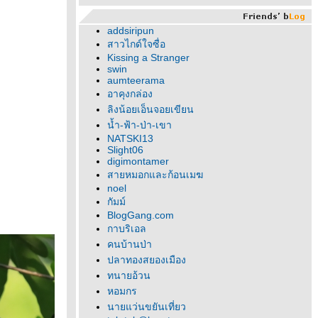
addsiripun
สาวไกด์ใจซื่อ
Kissing a Stranger
swin
aumteerama
อาคุงกล่อง
ลิงน้อยเอ็นจอยเขียน
น้ำ-ฟ้า-ป่า-เขา
NATSKI13
Slight06
digimontamer
สายหมอกและก้อนเมฆ
noel
กัมม์
BlogGang.com
กาบริเอล
คนบ้านป่า
ปลาทองสยองเมือง
ทนายอ้วน
หอมกร
นายแว่นขยันเที่ยว