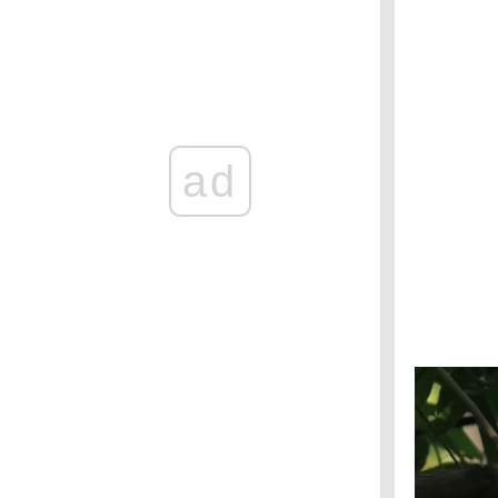
ช่องเย็น : นกติ๊ดสุลต่าน
ช่องเย็น : นกขุนแผนหัวสีแดง
ช่องเย็น : นกพญาไฟคอเทาปักษ์ใต้
ช่องเย็น : นกปรอดหัวตาขาว
ช่องเย็น : นกโพระดกคอสีฟ้า
ช่องเย็น : นกปรอดภูเขา
ad
ช่องเย็น : นกหัวขวานจิ๋วท้องลา
ช่องเย็น : นกไผ่
ช่องเย็น : นกกระจ้อยคอขาว
อช. แม่วงศ์ : นกขุนแผน
วัดป่าสมพรปณิธาน : นกคัคคูลา
วัดป่าสมพรปณิธาน : นกกางเขนดง
วัดป่าสมพรปณิธาน : นกปลีกล้วยลา
สวนรถไฟ : กระเต็นน้อยสามนิ้วหลังดำ
วัดป่าสมพรปณิธาน : นกกระเต็นลา
น้ำตกคลองลาน : เหยี่ยวนกเขาชิครา
น้ำตกคลองลาน : นกโพระดกหูเขียว
น้ำตกคลองลาน : นกขุนทอง
ถ้ำประทุน : เหยี่ยวนกกระจอกเล็ก
ขสป. ถ้ำประทุน : นกปรอดเหลืองหัวจุก