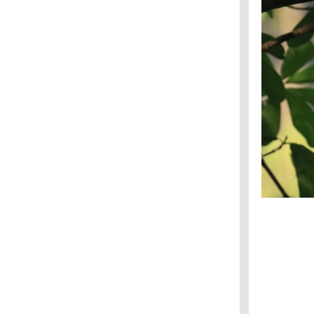
หุบป่าตาด : นกจับแมลงอกส้มท้องขาว
หุบป่าตาด : นกเอี้ยงถ้ำ
หุบป่าตาด : นกจู๋เต้นเขาหินปูน
วัดม่วง อินบุรี : นกแก้วหัวแพร
เจ็ดคต โป่งก้อนเส้า – ตามหาเห็ดแชมเปญ
บางตะบูน : นกกาน้ำใหญ่
บางตะบูน : นกบู๊บบี้ตีนแดง
สวนรถไฟ : นกเฉี่ยวบุ้งใหญ่
สวนรถไฟ : นกสีชมพูสวน
กำแพงแสน : นกตบยุงเล็ก
กำแพงแสน : นกโพระดกธรรมดา
กำแพงแสน : นกกระปูดใหญ่
กำแพงแสน : นกบั้งรอกใหญ่
กำแพงแสน : นกจาบทอง
กำแพงแสน : นกเด้าดินเล็ก
กำแพงแสน : นกแอ่นบ้าน และนกนางแอ่นบ้าน
จุฬาลงกรณ์ : นกจับแมลงดำอกสีส้ม
บึงบอระเพ็ด : นกเจ้าฟ้าหญิงสิรินธร
บึงบอระเพ็ด : เป็ดปากพลั่ว
บึงบอระเพ็ด : เป็ดหางแหลม