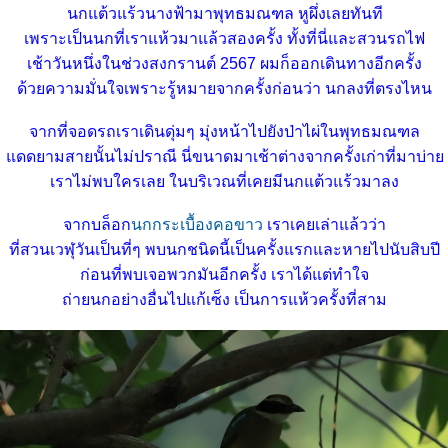
นกแต้วแร้วนางฟ้ามาพุทธมณฑล หูผึ่งเลยทันที
เพราะเป็นนกที่เราแห้วมาแล้วสองครั้ง ทั้งที่นี่และสวนรถไฟ
เช้าวันหนึ่งในช่วงสงกรานต์ 2567 ผมก็ออกเดินทางอีกครั้ง
ด้วยความมั่นใจเพราะรู้หมายจากครั้งก่อนว่า นกลงที่ตรงไหน
จากที่จอดรถเราเดินดุ่มๆ มุ่งหน้าไปยังป่าไผ่ในพุทธมณฑล
ดดยามสายนั้นไม่ปราณี นี่ขนาดมาเช้าต่างจากครั้งเก่าที่มาบ่า
เราไม่พบใครเลย ในบริเวณที่เคยมีนกแต้วแร้วมาลง
จากบล็อก
นกกระเบื้องคอขาว
เราเคยเล่าแล้วว่า
ที่สวนเวฬุวันเป็นที่ๆ พบนกชนิดนี้เป็นครั้งแรกและหายไปนับสิบปี
ก่อนที่พบเจอพวกมันอีกครั้ง เราได้แต่ทำใจ
ถ่ายนกอย่างอื่นไปแก้เซ็ง เป็นการแห้วครั้งที่สาม