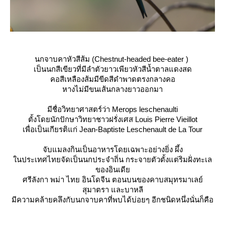
นกจาบคาหัวสีส้ม
(Chestnut-headed bee-eater )
เป็นนกสีเขียวที่มีลำตัวยาวเพียว
หัวสีน้ำตาลแดงสด
คอสีเหลืองส้มมีขีดสีดำพาดตรงกลางคอ
หางไม่มีขนเส้นกลางยาวออกมา
มีชื่อวิทยาศาสตร์ว่า
Merops leschenaulti
ตั้งโดยนักปักษาวิทยาชาวฝรั่งเศส
Louis Pierre Vieillot
เพื่อเป็นเกียรติแก่
Jean-Baptiste Leschenault de La Tour
จับแมลงกินเป็นอาหารโดยเฉพาะอย่างยิ่ง ผึ้ง
นประเทศไทยจัดเป็นนกประจำถิ่น กระจายตัวตั้งแต่ริมฝั่งทะเล
ของอินเดี
ศรีลังกา พม่า ไทย อินโดจีน ตอนบนของคาบสมุทรมาเลย์
สุมาตรา และบาหลี
มีความคล้ายคลึงกับนกจาบคาที่พบได้บ่อยๆ อีกชนิดหนึ่งนั่นก็คือ