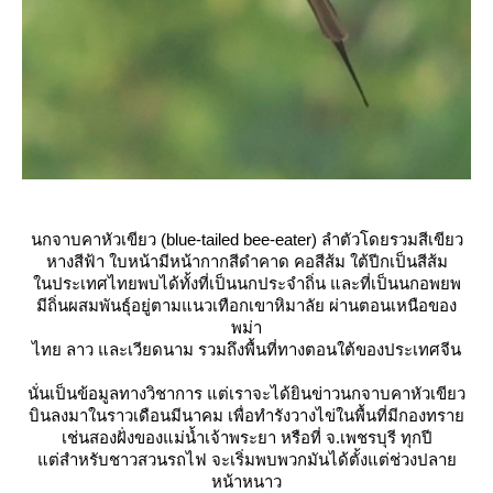
นกจาบคาหัวเขียว
(blue-tailed bee-eater) ลำตัวโดยรวมสีเขียว
หางสีฟ้า ใบหน้ามีหน้ากากสีดำคาด คอสีส้ม ใต้ปีกเป็นสีส้ม
นประเทศไทยพบได้ทั้งที่เป็นนกประจำถิ่น และที่เป็นนกอพยพ
มีถิ่นผสมพันธุ์อยู่ตามแนวเทือกเขาหิมาลัย ผ่านตอนเหนือของ
พม่า
ไทย ลาว และเวียดนาม รวมถึงพื้นที่ทางตอนใต้ของประเทศจีน
นั่นเป็นข้อมูลทางวิชาการ แต่เราจะได้ยินข่าวนกจาบคาหัวเขียว
บินลงมาในราวเดือนมีนาคม เพื่อทำรังวางไข่ในพื้นที่มีกองทรา
เช่นสองฝั่งของแม่น้ำเจ้าพระยา หรือที่ จ.เพชรบุรี ทุกปี
ต่สำหรับชาวสวนรถไฟ จะเริ่มพบพวกมันได้ตั้งแต่ช่วงปลา
หน้าหนาว