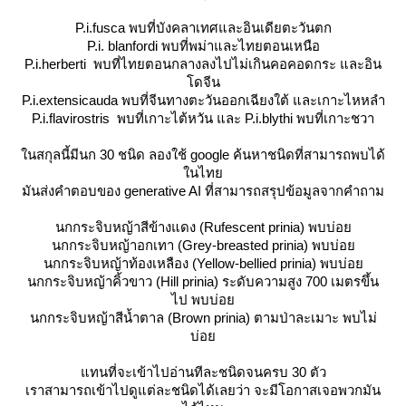
P.i.fusca
พบที่บังคลาเทศและอินเดียตะวันตก
P.i. blanfordi
พบที่พม่าและไทยตอนเหนือ
P.i.herberti
พบที่ไทยตอนกลางลงไปไม่เกินคอคอดกระ และอิน
ดจีน
P.i.extensicauda
พบที่จีนทางตะวันออกเฉียงใต้ และเกาะไหหลำ
P.i.flavirostris
พบที่เกาะไต้หวัน และ
P.i.blythi
พบที่เกาะชวา
นสกุลนี้มีนก 30 ชนิด ลองใช้ google ค้นหาชนิดที่สามารถพบได้
นไท
มันส่งคำตอบของ generative AI ที่สามารถสรุปข้อมูลจากคำถาม
นกกระจิบหญ้าสีข้างแดง
(Rufescent prinia) พบบ่อ
นกกระจิบหญ้าอกเทา
(Grey-breasted prinia) พบบ่อ
นกกระจิบหญ้าท้องเหลือง
(Yellow-bellied prinia) พบบ่อ
นกกระจิบหญ้าคิ้วขาว
(Hill prinia) ระดับความสูง 700 เมตรขึ้น
ไป พบบ่อ
นกกระจิบหญ้าสีน้ำตาล
(Brown prinia) ตามป่าละเมาะ พบไม่
บ่อ
ทนที่จะเข้าไปอ่านทีละชนิดจนครบ 30 ตัว
เราสามารถเข้าไปดูแต่ละชนิดได้เลยว่า จะมีโอกาสเจอพวกมัน