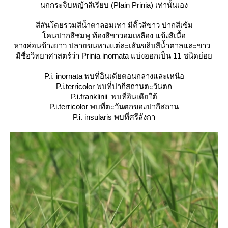
นกกระจิบหญ้าสีเรียบ
(Plain Prinia) เท่านั้นเอง
สีสันโดยรวมสีน้ำตาลอมเทา มีคิ้วสีขาว ปากสีเข้ม
คนปากสีชมพู ท้องสีขาวอมเหลือง แข้งสีเนื้อ
หางค่อนข้างยาว ปลายขนหางแต่ละเส้นขลิบสีน้ำตาลและขาว
มีชื่อวิทยาศาสตร์ว่า Prinia inornata แบ่งออกเป็น 11 ชนิดย่อ
P.i. inornata
พบที่อินเดียตอนกลางและเหนือ
P.i.terricolor
พบที่ปากีสถานตะวันตก
P.i.franklinii
พบที่อินเดียใต้
P.i.terricolor
พบที่ตะวันตกของปากีสถาน
P.i. insularis
พบที่ศรีลังกา