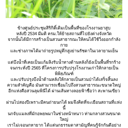
ข้างศูนย์ประชุมสิริกิติ์เดิมเป็นพื้นที่ของโรงงานยาสูบ
หลังปี 2534 มีมติ ครม.ให้ย้ายสถานที่ไปยังต่างจังหวัด
จากนั้นได้มีการสร้างเป็นสวนสาธารณะให้คนได้ใช้วิ่งออกกำลัง
กา
ละช่างภาพได้มาถ่ายรูปหมู่ตึกสูงย่านรัชดาในเวลายามเย็น
ต่บึงน้ำที่เคยเป็นแก้มลิงรับน้ำทางด้านหลังก็ยังเป็นพื้นที่รกร้าง
จนกระทั่งปี 2565 ที่โครงการปรับปรุงโรงงานเก่าให้กลายเป็น
พิพิธภัณฑ์
ละปรับปรุงบึงน้ำด้านหลังให้กลายเป็นสวนป่าได้เสร็จสิ้นลง
ความสำคัญคือ มันสามารถเชื่อมไปถึงสวนสาธารณะขนาดใหญ่
อีกแห่งคือสวนลุมพินีได้ ผ่านเส้นทางลอยฟ้าชื่อว่า สะพานเขียว
ผ่านไปสองปีเพราะมีคนถ่ายนกได้ ผมจึงคิดที่จะเยือนสถานที่แห่ง
นี้
นกจับแมลงที่มักอพยพมาในช่วงหน้าหนาว ท่ามกลางสวนขนาด
หญ่
เราไม่เจอนกหายาก ได้แต่นกธรรมดาสามัญที่คนรู้จักกันดีอย่าง