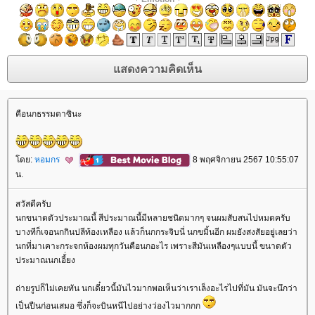
คือนกธรรมดาซินะ
ดย:
หอมกร
8 พฤศจิกายน 2567 10:55:07
น.
สวัสดีครับ
นกขนาดตัวประมาณนี้ สีประมาณนี้มีหลายชนิดมากๆ จนผมสับสนไปหมดครับ
บางทีก็เจอนกกินปลีท้องเหลือง แล้วก็นกกระจิบนี่ นกขมิ้นอีก ผมยังสงสัยอยู่เลยว่า
นกที่มาเคาะกระจกห้องผมทุกวันคือนกอะไร เพราะสีมันเหลืองๆแบบนี้ ขนาดตัว
ประมาณนกเอี้่ยง
ถ่ายรูปก็ไม่เคยทัน นกเดี๋ยวนี้มันไวมากพอเห็นว่าเราเล็งอะไรไปที่มัน มันจะนึกว่า
เป็นปืนก่อนเสมอ ซึ่งก็จะบินหนีไปอย่างว่องไวมากกก