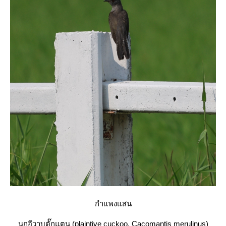
กำแพงแสน
นกอีวาบตั๊กแตน (plaintive cuckoo, Cacomantis merulinus)