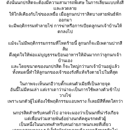
ดังนั้นนกปรสิตจะต้องมีความสามารถพิเศษ ในการเลียนแบบทั้งสี
ละลวดลา
ห้ใกล้เคียงกับไข่ของเหยื่อ เมื่อ
ลูกนกปาราสิตบางสายพันธ์ฟัก
ออกมา
จะมีพฤติกรรมทำลายไข่ การฆ่าหรือการเบียดลูกนกเจ้าบ้านให้
ตกลงไป
ม้จะไม่มีพฤติกรรมกรรมที่โหดร้ายนี้ ลูกนกก็จะมีเพดานปากสี
ส้ม
ดึงดูดใจให้พ่อแม่บุญธรรมป้อนอาหารให้มันมากกว่าลูกนกเจ้า
บ้านเอง
ละโดยขนาดของนกปรสิต ก็จะใหญ่กว่านกเจ้าบ้านอยู่แล้ว
ทั้งหมดนี้ทำให้ลูกนกของเจ้าของรังที่แท้จริงตายไปในที่สุด
นภาพจะเห็น
นกอีวาบตั๊กแตน
ตัวเมียที่เป็นลายจุด
อันนี้ไม่มีคนเล่า แต่เราเดาว่าน่าจะเป็นการใช้พลางตัวเข้าไป
วางไข่
เพราะนกตัวผู้ไม่ต้องใช้พฤติกรรมแอบพราง ก็เลยมีสีที่สดใสกว่า
นกปรสิตสำหรับคนทั่วไป อาจจะมองว่าเป็นนกที่น่ารังเกียจ
ต่เพื่อนร่วมสายพันธ์อย่าง
นกคัคคูมรกต
ตัวผู้
เป็นหนึ่งในนกเทพสำหรับคนถ่ายภาพนกเลยทีเดียว