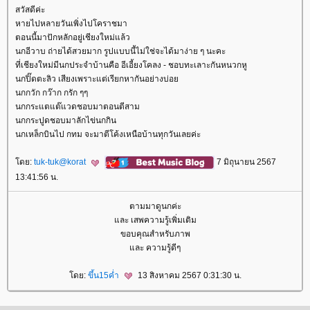
สวัสดีค่ะ
หายไปหลายวันเพิ่งไปโคราชมา
ตอนนี้มาปักหลักอยู่เชียงใหม่แล้ว
นกอีวาบ ถ่ายได้สวยมาก รูปแบบนี้ไม่ใช่จะได้มาง่าย ๆ นะคะ
ที่เชียงใหม่มีนกประจำบ้านคือ อีเอี้ยงโคลง - ชอบทะเลาะกันหนวกหู
นกปิ๊ดตะลิว เสียงเพราะแต่เรียกหากันอย่างบ่อ
นกกวัก กว๊าก กรัก ๆๆ
นกกระแตแต๊แวดชอบมาตอนตีสาม
นกกระปูดชอบมาลักไข่นกกิน
นกเหล็กบินไป กทม จะมาตีโค้งเหนือบ้านทุกวันเลยค่ะ
ดย:
tuk-tuk@korat
7 มิถุนายน 2567
13:41:56 น.
ตามมาดูนกค่ะ
ละ เสพความรู้เพิ่มเติม
ขอบคุณสำหรับภาพ
ละ ความรู้ดีๆ
ดย:
ขึ้น15ค่ำ
13 สิงหาคม 2567 0:31:30 น.