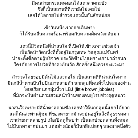
มีคนถ่ายกระแตหงอนได้แถวลาดกะบัง
ซึ่งก็เป็นสถานที่ที่เรายังไม่เคยไป
เลยได้โอกาสไปสำรวจแถวนั้นกันสักหน่อ
เช้าวันหนึ่งเราออกเดินทาง
ก็ได้รับคลื่นความร้อน พร้อมกับความผิดหวังกลับมา
ถวนี้มีวัดหนึ่งที่น่าสนใจ ที่เปิดให้เข้าเฉพาะช่วงเช้า
เป็นวัดป่าวัดหนึ่งที่ตั้งอยู่ในกรุงเทพ
วัดคุณแม่จันทร์
น่าจะตั้งชื่อตามผู้บริจาค ประวัติข้ามไปเพราะเรามาถ่ายนก
ครต้องการไปวัดที่ยังคงเป็นวัด สักครั้งหนึ่งควรจะแวะมา
สำรวจโดยรอบมีต้นไม้และกอไผ่ เป็นสถานที่ที่น่าสนใจมาก
มีนกสีน้ำตาลบินไปบินมาหลายตัว นกกลุ่มที่คนทั่วไปจะมองผ่าน
ดยเรียกนกกลุ่มนี้ว่า LBJ (little brown jobbies)
ที่มักจะบินผ่านตามสวนหน้าบ้านของคนยุโรปช่วงฤดูหนาว
น่าสนใจเพราะมีสีน้ำตาลตามชื่อ เลยทำให้นกกลุ่มนี้แยกได้ยาก
ต่ก็นั่นล่ะท่านผู้ชม ที่ของหายากมักจะปนอยู่ในสิ่งที่ดูธรรมดา
เราถ่ายมาหลายรูป เมื่อเปิดดูก็พบว่า เป็นนกปรอดสวนทั้งหมด
ไม่มีนกหายากปนมา แต่อย่างน้อยก็มีนกสีแปลกๆ หลงมาหนึ่งตัว